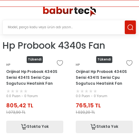
ÜCRETSİZ TESLİMAT İMKANI
KOŞULSUZ İADE HAKKI
SÜRDÜRÜLEBİLİR ÜRÜNLER
Hp Probook 4340s Fan
Tükendi
Tükendi
HP
HP
Orijinal Hp Probook 4340S
Orijinal Hp Probook 4340S
Serisi 4341S Serisi Cpu
Serisi 4341S Serisi Cpu
Sogutucu Heatsink Fan
Sogutucu Heatsink Fan
0.0 Puan - 0 Yorum
0.0 Puan - 0 Yorum
805,42
TL
765,15
TL
1.073,90
TL
1.020,20
TL
Stokta Yok
Stokta Yok