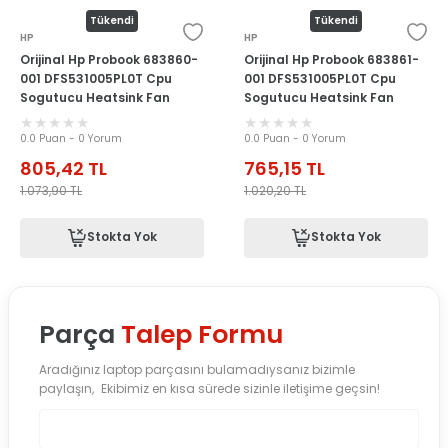
Tükendi
Tükendi
HP
HP
Orijinal Hp Probook 683860-
Orijinal Hp Probook 683861-
001 DFS531005PL0T Cpu
001 DFS531005PL0T Cpu
Sogutucu Heatsink Fan
Sogutucu Heatsink Fan
0.0 Puan - 0 Yorum
0.0 Puan - 0 Yorum
805,42
TL
765,15
TL
1.073,90
TL
1.020,20
TL
Stokta Yok
Stokta Yok
Parça
Talep Formu
Aradığınız laptop parçasını bulamadıysanız bizimle
paylaşın, Ekibimiz en kısa sürede sizinle iletişime geçsin!