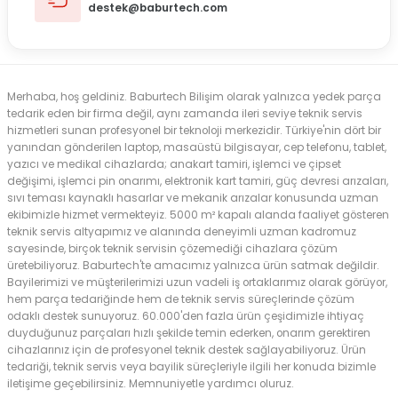
destek@baburtech.com
Merhaba, hoş geldiniz. Baburtech Bilişim olarak yalnızca yedek parça
tedarik eden bir firma değil, aynı zamanda ileri seviye teknik servis
hizmetleri sunan profesyonel bir teknoloji merkezidir. Türkiye'nin dört bir
yanından gönderilen laptop, masaüstü bilgisayar, cep telefonu, tablet,
yazıcı ve medikal cihazlarda; anakart tamiri, işlemci ve çipset
değişimi, işlemci pin onarımı, elektronik kart tamiri, güç devresi arızaları,
sıvı teması kaynaklı hasarlar ve mekanik arızalar konusunda uzman
ekibimizle hizmet vermekteyiz. 5000 m² kapalı alanda faaliyet gösteren
teknik servis altyapımız ve alanında deneyimli uzman kadromuz
sayesinde, birçok teknik servisin çözemediği cihazlara çözüm
üretebiliyoruz. Baburtech'te amacımız yalnızca ürün satmak değildir.
Bayilerimizi ve müşterilerimizi uzun vadeli iş ortaklarımız olarak görüyor,
hem parça tedariğinde hem de teknik servis süreçlerinde çözüm
odaklı destek sunuyoruz. 60.000'den fazla ürün çeşidimizle ihtiyaç
duyduğunuz parçaları hızlı şekilde temin ederken, onarım gerektiren
cihazlarınız için de profesyonel teknik destek sağlayabiliyoruz. Ürün
tedariği, teknik servis veya bayilik süreçleriyle ilgili her konuda bizimle
iletişime geçebilirsiniz. Memnuniyetle yardımcı oluruz.