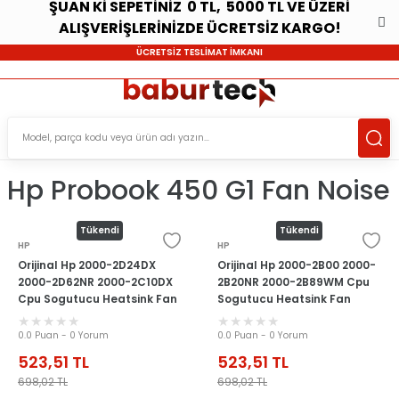
ŞUAN Kİ SEPETİNİZ 0 TL, 5000 TL VE ÜZERİ
ALIŞVERİŞLERİNİZDE ÜCRETSİZ KARGO!
ÜCRETSİZ TESLİMAT İMKANI
Hp Probook 450 G1 Fan Noise
Tükendi
Tükendi
HP
HP
Orijinal Hp 2000-2D24DX
Orijinal Hp 2000-2B00 2000-
2000-2D62NR 2000-2C10DX
2B20NR 2000-2B89WM Cpu
Cpu Sogutucu Heatsink Fan
Sogutucu Heatsink Fan
0.0 Puan - 0 Yorum
0.0 Puan - 0 Yorum
523,51
TL
523,51
TL
698,02
TL
698,02
TL