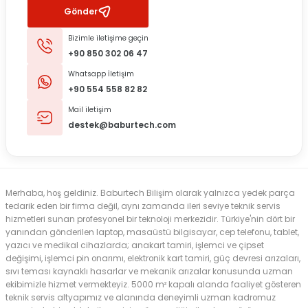
Gönder
Bizimle iletişime geçin
+90 850 302 06 47
Whatsapp İletişim
+90 554 558 82 82
Mail iletişim
destek@baburtech.com
Merhaba, hoş geldiniz. Baburtech Bilişim olarak yalnızca yedek parça
tedarik eden bir firma değil, aynı zamanda ileri seviye teknik servis
hizmetleri sunan profesyonel bir teknoloji merkezidir. Türkiye'nin dört bir
yanından gönderilen laptop, masaüstü bilgisayar, cep telefonu, tablet,
yazıcı ve medikal cihazlarda; anakart tamiri, işlemci ve çipset
değişimi, işlemci pin onarımı, elektronik kart tamiri, güç devresi arızaları,
sıvı teması kaynaklı hasarlar ve mekanik arızalar konusunda uzman
ekibimizle hizmet vermekteyiz. 5000 m² kapalı alanda faaliyet gösteren
teknik servis altyapımız ve alanında deneyimli uzman kadromuz