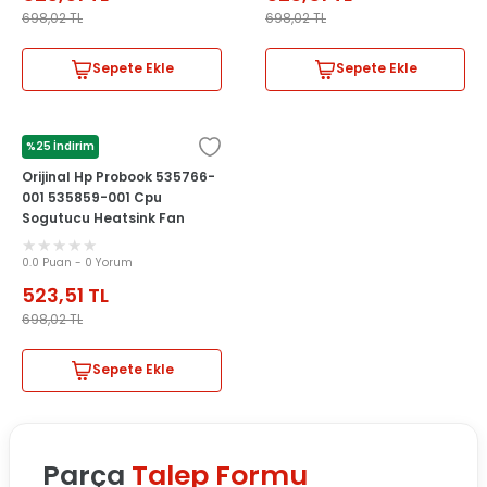
698,02
TL
698,02
TL
Sepete Ekle
Sepete Ekle
%25 İndirim
HP
Orijinal Hp Probook 535766-
001 535859-001 Cpu
Sogutucu Heatsink Fan
0.0 Puan - 0 Yorum
523,51
TL
698,02
TL
Sepete Ekle
Parça
Talep Formu