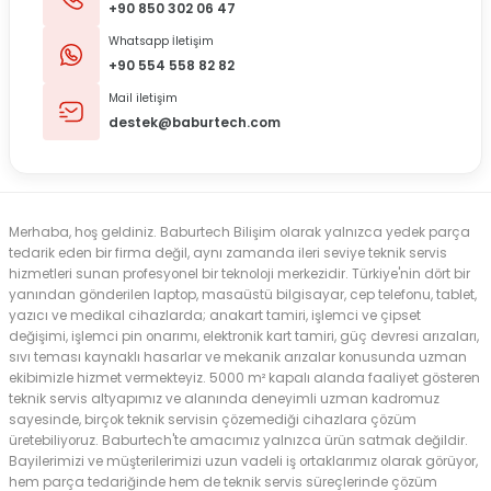
+90 850 302 06 47
Whatsapp İletişim
+90 554 558 82 82
Mail iletişim
destek@baburtech.com
Merhaba, hoş geldiniz. Baburtech Bilişim olarak yalnızca yedek parça
tedarik eden bir firma değil, aynı zamanda ileri seviye teknik servis
hizmetleri sunan profesyonel bir teknoloji merkezidir. Türkiye'nin dört bir
yanından gönderilen laptop, masaüstü bilgisayar, cep telefonu, tablet,
yazıcı ve medikal cihazlarda; anakart tamiri, işlemci ve çipset
değişimi, işlemci pin onarımı, elektronik kart tamiri, güç devresi arızaları,
sıvı teması kaynaklı hasarlar ve mekanik arızalar konusunda uzman
ekibimizle hizmet vermekteyiz. 5000 m² kapalı alanda faaliyet gösteren
teknik servis altyapımız ve alanında deneyimli uzman kadromuz
sayesinde, birçok teknik servisin çözemediği cihazlara çözüm
üretebiliyoruz. Baburtech'te amacımız yalnızca ürün satmak değildir.
Bayilerimizi ve müşterilerimizi uzun vadeli iş ortaklarımız olarak görüyor,
hem parça tedariğinde hem de teknik servis süreçlerinde çözüm