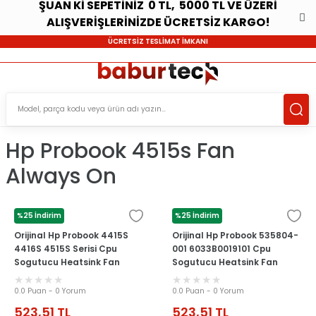
ŞUAN Kİ SEPETİNİZ 0 TL, 5000 TL VE ÜZERİ
ALIŞVERİŞLERİNİZDE ÜCRETSİZ KARGO!
ÜCRETSİZ TESLİMAT İMKANI
Hp Probook 4515s Fan
Always On
%25 İndirim
%25 İndirim
HP
HP
Orijinal Hp Probook 4415S
Orijinal Hp Probook 535804-
4416S 4515S Serisi Cpu
001 6033B0019101 Cpu
Sogutucu Heatsink Fan
Sogutucu Heatsink Fan
0.0 Puan - 0 Yorum
0.0 Puan - 0 Yorum
523,51
TL
523,51
TL