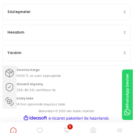
Sözleşmeler
Hesabım
Yardım
Ücretsiz Kargo
WhatsApp Destek
5000 TL ve üzeri siparişlerde
Güvenli Alışveriş
256-Bit SSL sertifikası ile
Kolay İade
14 Gün içerisinde koşulsuz iade
Baburtech © 2001 Her Hakkı Saklıdır
ideasoft
ile
e-
hazırlandı.
ticaret
0
paketleri