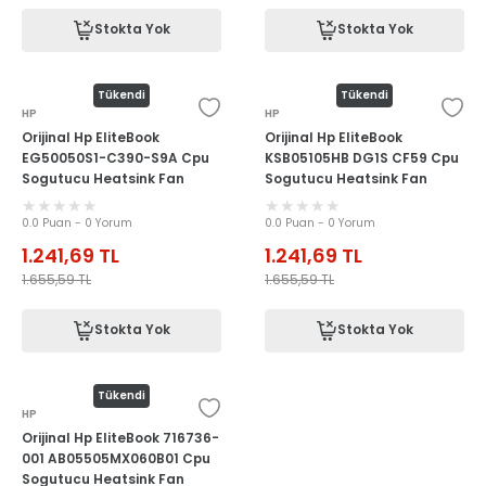
Stokta Yok
Stokta Yok
Tükendi
Tükendi
HP
HP
Orijinal Hp EliteBook
Orijinal Hp EliteBook
EG50050S1-C390-S9A Cpu
KSB05105HB DG1S CF59 Cpu
Sogutucu Heatsink Fan
Sogutucu Heatsink Fan
0.0 Puan - 0 Yorum
0.0 Puan - 0 Yorum
1.241,69
TL
1.241,69
TL
1.655,59
TL
1.655,59
TL
Stokta Yok
Stokta Yok
Tükendi
HP
Orijinal Hp EliteBook 716736-
001 AB05505MX060B01 Cpu
Sogutucu Heatsink Fan