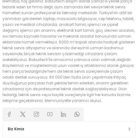
Merhaba, hoş geldiniz. Baburtech Bilişim olarak yalnızca yedek parça
tedarik eden bir firma değil, aynı zamanda ileri seviye teknik servis
hizmetleri sunan profesyonel bir teknoloji merkezidir. Türkiye'nin dört bir
yanından gönderilen laptop, masaüstü bilgisayar, cep telefonu, tablet,
yazıcı ve medikal cihazlarda; anakart tamiri, işlemci ve çipset
değişimi, işlemci pin onarımı, elektronik kart tamiri, güç devresi arızaları,
sıvı teması kaynaklı hasarlar ve mekanik arızalar konusunda uzman
ekibimizle hizmet vermekteyiz. 5000 m² kapalı alanda faaliyet gösteren
teknik servis altyapımız ve alanında deneyimli uzman kadromuz
sayesinde, birçok teknik servisin çözemediği cihazlara çözüm
üretebiliyoruz. Baburtech'te amacımız yalnızca ürün satmak değildir.
Bayilerimizi ve müşterilerimizi uzun vadeli iş ortaklarımız olarak görüyor,
hem parça tedariğinde hem de teknik servis süreçlerinde çözüm
odaklı destek sunuyoruz. 60.000'den fazla ürün çeşidimizle ihtiyaç
duyduğunuz parçaları hızlı şekilde temin ederken, onarım gerektiren
cihazlarınız için de profesyonel teknik destek sağlayabiliyoruz. Ürün
tedariği, teknik servis veya bayilik süreçleriyle ilgili her konuda bizimle
iletişime geçebilirsiniz. Memnuniyetle yardımcı oluruz.
Biz Kimiz