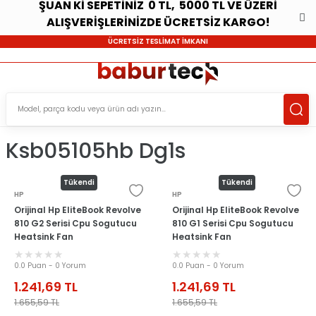
ŞUAN Kİ SEPETİNİZ 0 TL, 5000 TL VE ÜZERİ
ALIŞVERİŞLERİNİZDE ÜCRETSİZ KARGO!
ÜCRETSİZ TESLİMAT İMKANI
Ksb05105hb Dg1s
Tükendi
Tükendi
HP
HP
Orijinal Hp EliteBook Revolve
Orijinal Hp EliteBook Revolve
810 G2 Serisi Cpu Sogutucu
810 G1 Serisi Cpu Sogutucu
Heatsink Fan
Heatsink Fan
0.0 Puan - 0 Yorum
0.0 Puan - 0 Yorum
1.241,69
TL
1.241,69
TL
1.655,59
TL
1.655,59
TL