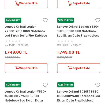
Sepete Ekle
Sepete Ekle
%25 İndirim
%25 İndirim
LENOVO
LENOVO
Lenovo Orjinal Legion
Lenovo Orjinal Legion Y530-
Y7000-2019 81NS Notebook
15ICH-1060 81LB Notebook
Lcd Ekran Data Flex Kablosu
Lcd Ekran Data Flex Kablosu
0.0 Puan - 0 Yorum
0.0 Puan - 0 Yorum
1.749,00
TL
1.749,00
TL
2.332,00
TL
2.332,00
TL
Sepete Ekle
Sepete Ekle
%25 İndirim
%25 İndirim
LENOVO
LENOVO
Lenovo Orjinal Legion Y530-
Lenovo Orijinal 5C10F78640
15ICH 81FV Y530-151CH
DC02001WA00 Notebook Lcd
Notebook Lcd Ekran Data
Ekran Data Flex Kablosu
Flex Kablosu