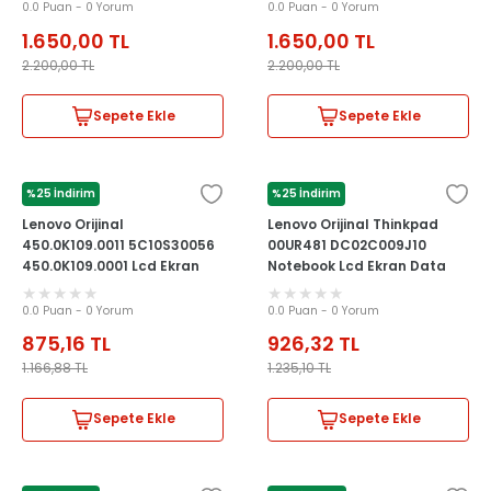
0.0 Puan - 0 Yorum
0.0 Puan - 0 Yorum
1.650,00
TL
1.650,00
TL
2.200,00
TL
2.200,00
TL
Sepete Ekle
Sepete Ekle
%25 İndirim
%25 İndirim
LENOVO
LENOVO
Lenovo Orijinal
Lenovo Orijinal Thinkpad
450.0K109.0011 5C10S30056
00UR481 DC02C009J10
450.0K109.0001 Lcd Ekran
Notebook Lcd Ekran Data
Data Flex Kablosu
Flex Kablosu
0.0 Puan - 0 Yorum
0.0 Puan - 0 Yorum
875,16
TL
926,32
TL
1.166,88
TL
1.235,10
TL
Sepete Ekle
Sepete Ekle