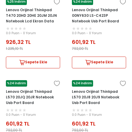
%25 İndirim
%24 İndirim
LENOVO
LENOVO
Lenovo Orijinal Thinkpad
Lenovo Orijinal Thinkpad
T470 20HD 20HE 20JM 20JN
00NY630 LS-C423P
Notebook Lcd Ekran Data
Notebook Usb Port Board
Flex Kablosu
0.0 Puan - 0 Yorum
0.0 Puan - 0 Yorum
926,32
TL
601,92
TL
1.235,10
TL
792,00
TL
Sepete Ekle
Sepete Ekle
%24 İndirim
%24 İndirim
LENOVO
LENOVO
Lenovo Orijinal Thinkpad
Lenovo Orijinal Thinkpad
L570 20JQ 20JR Notebook
L570 20J8 20J9 Notebook
Usb Port Board
Usb Port Board
0.0 Puan - 0 Yorum
0.0 Puan - 0 Yorum
601,92
TL
601,92
TL
792,00
TL
792,00
TL