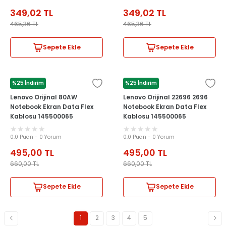
349,02
TL
349,02
TL
465,36
TL
465,36
TL
Sepete Ekle
Sepete Ekle
%25 İndirim
%25 İndirim
LENOVO
LENOVO
Lenovo Orijinal 80AW
Lenovo Orijinal 22696 2696
Notebook Ekran Data Flex
Notebook Ekran Data Flex
Kablosu 145500065
Kablosu 145500065
0.0 Puan - 0 Yorum
0.0 Puan - 0 Yorum
495,00
TL
495,00
TL
660,00
TL
660,00
TL
Sepete Ekle
Sepete Ekle
1
2
3
4
5