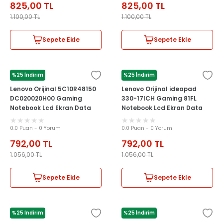
825,00
TL
825,00
TL
1.100,00
TL
1.100,00
TL
Sepete Ekle
Sepete Ekle
%25 İndirim
%25 İndirim
LENOVO
LENOVO
Lenovo Orijinal 5C10R48150
Lenovo Orijinal ideapad
DC020020H00 Gaming
330-17ICH Gaming 81FL
Notebook Lcd Ekran Data
Notebook Lcd Ekran Data
Flex Kablosu
Flex Kablosu
0.0 Puan - 0 Yorum
0.0 Puan - 0 Yorum
792,00
TL
792,00
TL
1.056,00
TL
1.056,00
TL
Sepete Ekle
Sepete Ekle
%25 İndirim
%25 İndirim
LENOVO
LENOVO