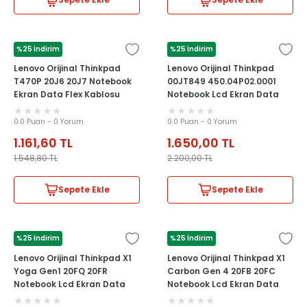
Sepete Ekle
Sepete Ekle
%25 İndirim
%25 İndirim
LENOVO
LENOVO
Lenovo Orijinal Thinkpad
Lenovo Orijinal Thinkpad
T470P 20J6 20J7 Notebook
00JT849 450.04P02.0001
Ekran Data Flex Kablosu
Notebook Lcd Ekran Data
Flex Kablosu
0.0 Puan - 0 Yorum
0.0 Puan - 0 Yorum
1.161,60
TL
1.650,00
TL
1.548,80
TL
2.200,00
TL
Sepete Ekle
Sepete Ekle
%25 İndirim
%25 İndirim
LENOVO
LENOVO
Lenovo Orijinal Thinkpad X1
Lenovo Orijinal Thinkpad X1
Yoga Gen1 20FQ 20FR
Carbon Gen 4 20FB 20FC
Notebook Lcd Ekran Data
Notebook Lcd Ekran Data
Flex Kablosu
Flex Kablosu