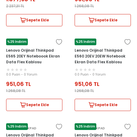
2.237,31
TL
1.268,08
TL
Sepete Ekle
Sepete Ekle
%25 İndirim
%25 İndirim
LENOVO
LENOVO
Lenovo Orijinal Thinkpad
Lenovo Orijinal Thinkpad
E565 20EY Noteboook Ekran
E560 20EV 20EW Notebook
Data Flex Kablosu
Ekran Data Flex Kablosu
0.0 Puan - 0 Yorum
0.0 Puan - 0 Yorum
951,06
TL
951,06
TL
1.268,08
TL
1.268,08
TL
Sepete Ekle
Sepete Ekle
%25 İndirim
%25 İndirim
LENOVO THİNKPAD
LENOVO THİNKPAD
Lenovo Orijinal Thinkpad
Lenovo Orijinal Thinkpad