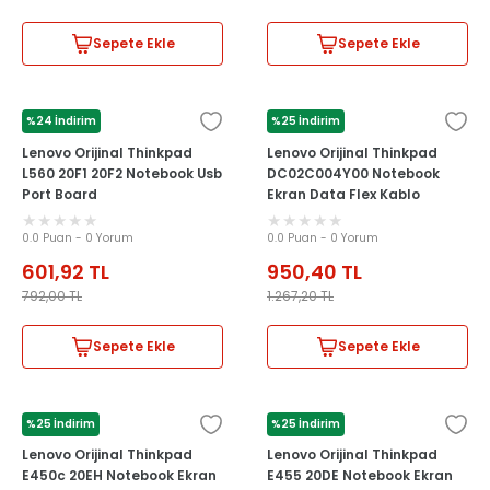
Sepete Ekle
Sepete Ekle
%24 İndirim
%25 İndirim
LENOVO
LENOVO
Lenovo Orijinal Thinkpad
Lenovo Orijinal Thinkpad
L560 20F1 20F2 Notebook Usb
DC02C004Y00 Notebook
Port Board
Ekran Data Flex Kablo
0.0 Puan - 0 Yorum
0.0 Puan - 0 Yorum
601,92
TL
950,40
TL
792,00
TL
1.267,20
TL
Sepete Ekle
Sepete Ekle
%25 İndirim
%25 İndirim
LENOVO
LENOVO
Lenovo Orijinal Thinkpad
Lenovo Orijinal Thinkpad
E450c 20EH Notebook Ekran
E455 20DE Notebook Ekran