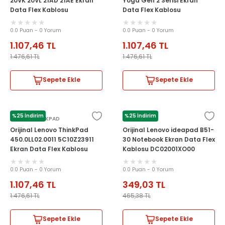
20VK 20VL 21AD 21AE Ekran
Yoga Gen 2 Serisi Ekran
Data Flex Kablosu
Data Flex Kablosu
0.0 Puan - 0 Yorum
0.0 Puan - 0 Yorum
1.107,46
TL
1.107,46
TL
1.476,61
TL
1.476,61
TL
Sepete Ekle
Sepete Ekle
%25 İndirim
%25 İndirim
LENOVO THİNKPAD
LENOVO
Orijinal Lenovo ThinkPad
Orijinal Lenovo ideapad B51-
450.0LL02.0011 5C10Z23911
30 Notebook Ekran Data Flex
Ekran Data Flex Kablosu
Kablosu DC02001XO00
0.0 Puan - 0 Yorum
0.0 Puan - 0 Yorum
1.107,46
TL
349,03
TL
1.476,61
TL
465,38
TL
Sepete Ekle
Sepete Ekle