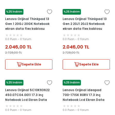
%25 İndirim
%25 İndirim
LENOVO
LENOVO
Lenovo Orijinal Thinkpad 13
Lenovo Orijinal Thinkpad 13
Gen 1 20GJ 20GK Notebook
Gen 2 20J1 20J2 Notebook
ekran data flex kablosu
ekran data flex kablosu
0.0 Puan - 0 Yorum
0.0 Puan - 0 Yorum
2.046,00
TL
2.046,00
TL
2.728,00
TL
2.728,00
TL
Sepete Ekle
Sepete Ekle
%25 İndirim
%25 İndirim
LENOVO
LENOVO
Lenovo Orijinal 5C10K93622
Lenovo Orijinal ideapad
450.07C04.0011 17.3 inç
700-17ISK 80RV 17.3 inç
Notebook Lcd Ekran Data
Notebook Lcd Ekran Data
Flex Kablosu
Flex Kablosu
0.0 Puan - 0 Yorum
0.0 Puan - 0 Yorum