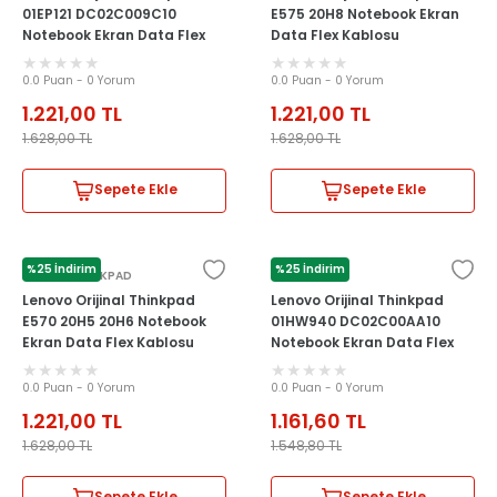
01EP121 DC02C009C10
E575 20H8 Notebook Ekran
Notebook Ekran Data Flex
Data Flex Kablosu
Kablosu
0.0 Puan - 0 Yorum
0.0 Puan - 0 Yorum
1.221,00
TL
1.221,00
TL
1.628,00
TL
1.628,00
TL
Sepete Ekle
Sepete Ekle
%25 İndirim
%25 İndirim
LENOVO THİNKPAD
LENOVO
Lenovo Orijinal Thinkpad
Lenovo Orijinal Thinkpad
E570 20H5 20H6 Notebook
01HW940 DC02C00AA10
Ekran Data Flex Kablosu
Notebook Ekran Data Flex
Kablosu
0.0 Puan - 0 Yorum
0.0 Puan - 0 Yorum
1.221,00
TL
1.161,60
TL
1.628,00
TL
1.548,80
TL