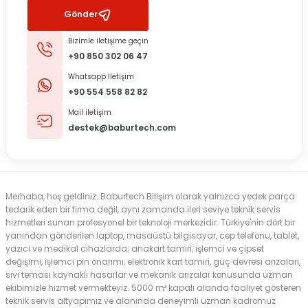
Gönder
Bizimle iletişime geçin
+90 850 302 06 47
Whatsapp İletişim
+90 554 558 82 82
Mail iletişim
destek@baburtech.com
Merhaba, hoş geldiniz. Baburtech Bilişim olarak yalnızca yedek parça
tedarik eden bir firma değil, aynı zamanda ileri seviye teknik servis
hizmetleri sunan profesyonel bir teknoloji merkezidir. Türkiye'nin dört bir
yanından gönderilen laptop, masaüstü bilgisayar, cep telefonu, tablet,
yazıcı ve medikal cihazlarda; anakart tamiri, işlemci ve çipset
değişimi, işlemci pin onarımı, elektronik kart tamiri, güç devresi arızaları,
sıvı teması kaynaklı hasarlar ve mekanik arızalar konusunda uzman
ekibimizle hizmet vermekteyiz. 5000 m² kapalı alanda faaliyet gösteren
teknik servis altyapımız ve alanında deneyimli uzman kadromuz