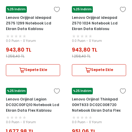
%25 İndirim
%25 İndirim
LENOVO
LENOVO
Lenovo Orijijnal ideapad
Lenovo Orijijnal ideapad
Z575 1299 Notebook Lcd
Z570 1024 Notebook Lcd
Ekran Data Kablosu
Ekran Data Kablosu
0.0 Puan - 0 Yorum
0.0 Puan - 0 Yorum
943,80
TL
943,80
TL
1.258,40
TL
1.258,40
TL
Sepete Ekle
Sepete Ekle
%25 İndirim
%25 İndirim
LENOVO
LENOVO
Lenovo Orijinal Legion
Lenovo Orijinal Thinkpad
DC02C00FQ10 Notebook Lcd
00HT633 DC02C008720
Ekran Data Flex Kablosu
Notebook Ekran Data Flex
Kablosu
0.0 Puan - 0 Yorum
0.0 Puan - 0 Yorum
1.677,98
TL
951,06
TL