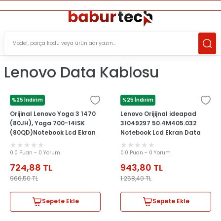
ÜCRETSİZ TESLİMAT İMKANI
KOŞULSUZ İADE HAKKI
SÜRDÜRÜLEBİLİR ÜRÜNLER
Lenovo Data Kablosu
%25 İndirim
%25 İndirim
LENOVO
LENOVO
Orijinal Lenovo Yoga 3 1470
Lenovo Orijijnal ideapad
(80JH), Yoga 700-14ISK
31049297 50.4M405.032
(80QD)Notebook Lcd Ekran
Notebook Lcd Ekran Data
Data Flex Kablosu
Kablosu
0.0 Puan - 0 Yorum
0.0 Puan - 0 Yorum
724,88
TL
943,80
TL
966,50
TL
1.258,40
TL
Sepete Ekle
Sepete Ekle