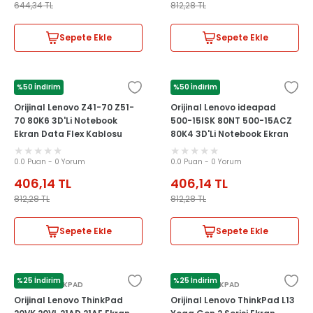
644,34
TL
812,28
TL
Sepete Ekle
Sepete Ekle
%50 İndirim
%50 İndirim
LENOVO
LENOVO
Orijinal Lenovo Z41-70 Z51-
Orijinal Lenovo ideapad
70 80K6 3D'Li Notebook
500-15ISK 80NT 500-15ACZ
Ekran Data Flex Kablosu
80K4 3D'Li Notebook Ekran
Data Flex Kablosu
0.0 Puan - 0 Yorum
0.0 Puan - 0 Yorum
406,14
TL
406,14
TL
812,28
TL
812,28
TL
Sepete Ekle
Sepete Ekle
%25 İndirim
%25 İndirim
LENOVO THİNKPAD
LENOVO THİNKPAD
Orijinal Lenovo ThinkPad
Orijinal Lenovo ThinkPad L13