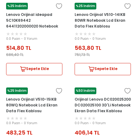
%25 İndirim
%25 İndirim
LENOVO
LENOVO
Lenovo Orijinal ideapad
Lenovo Orijinal V510-14IKB
5C10K69442
80WR Notebook Lcd Ekran
64411202000020 Notebook
Data Flex Kablosu
Lcd Ekran Data Flex Kablosu
DD0LV8LC002
0.0 Puan - 0 Yorum
0.0 Puan - 0 Yorum
514,80
TL
563,80
TL
686,40
TL
751,73
TL
Sepete Ekle
Sepete Ekle
%25 İndirim
%50 İndirim
LENOVO
LENOVO
Lenovo Orijinal V510-15IKB
Orijinal Lenovo DC020025200
80WQ Notebook Lcd Ekran
DC020025100 3D'Li Notebook
Data Flex Kablosu
Ekran Data Flex Kablosu
DD0LV9LC012
0.0 Puan - 0 Yorum
0.0 Puan - 0 Yorum
483,25
TL
406,14
TL