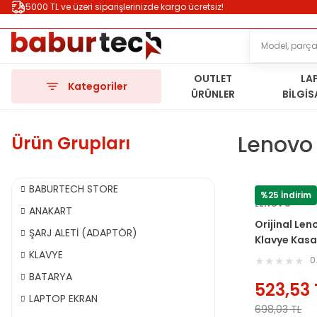
5000 TL ve üzeri siparişlerinizde kargo ücretsiz!
OUTLET
LA
Kategoriler
ÜRÜNLER
BİLGİ
Lenovo
Ürün Grupları
BABURTECH STORE
%25 İndirim
LENOVO
ANAKART
Orijinal Le
ŞARJ ALETİ (ADAPTÖR)
Klavye Kas
KLAVYE
0
BATARYA
523,53
LAPTOP EKRAN
698,03
TL