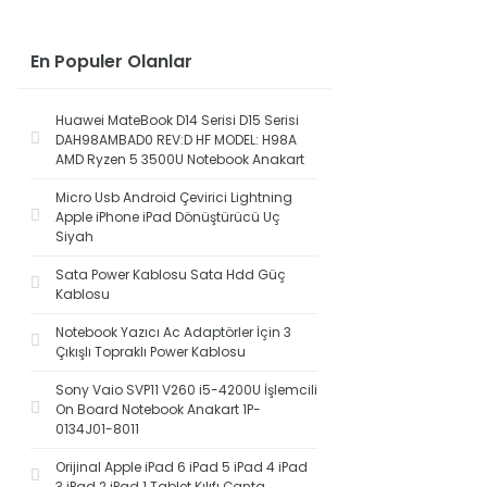
En Populer Olanlar
Huawei MateBook D14 Serisi D15 Serisi
DAH98AMBAD0 REV:D HF MODEL: H98A
AMD Ryzen 5 3500U Notebook Anakart
Micro Usb Android Çevirici Lightning
Apple iPhone iPad Dönüştürücü Uç
Siyah
Sata Power Kablosu Sata Hdd Güç
Kablosu
Notebook Yazıcı Ac Adaptörler İçin 3
Çıkışlı Topraklı Power Kablosu
Sony Vaio SVP11 V260 i5-4200U İşlemcili
On Board Notebook Anakart 1P-
0134J01-8011
Orijinal Apple iPad 6 iPad 5 iPad 4 iPad
3 iPad 2 iPad 1 Tablet Kılıfı Çanta