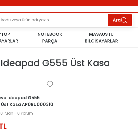
ÜCRETSİZ TESLİMAT İMKANI
KOŞULSUZ İADE
HAKKI
SÜRDÜRÜLEBİLİR ÜRÜNLER
Ara
PTOP
NOTEBOOK
MASAÜSTÜ
SAYARLAR
PARÇA
BİLGİSAYARLAR
 Ideapad G555 Üst Kasa
novo ideapad G555
a Üst Kasa AP0BU000310
.0 Puan - 0 Yorum
TL