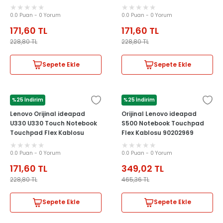
NBX0001KQ00
0.0 Puan - 0 Yorum
0.0 Puan - 0 Yorum
171,60
TL
171,60
TL
228,80
TL
228,80
TL
Sepete Ekle
Sepete Ekle
%25 İndirim
%25 İndirim
LENOVO
LENOVO
Lenovo Orijinal ideapad
Orijinal Lenovo ideapad
U330 U330 Touch Notebook
S500 Notebook Touchpad
Touchpad Flex Kablosu
Flex Kablosu 90202969
0.0 Puan - 0 Yorum
0.0 Puan - 0 Yorum
171,60
TL
349,02
TL
228,80
TL
465,36
TL
Sepete Ekle
Sepete Ekle