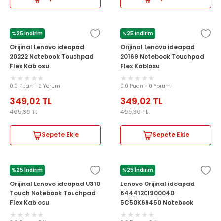
%25 İndirim
%25 İndirim
LENOVO
LENOVO
Orijinal Lenovo ideapad
Orijinal Lenovo ideapad
20222 Notebook Touchpad
20169 Notebook Touchpad
Flex Kablosu
Flex Kablosu
0.0 Puan - 0 Yorum
0.0 Puan - 0 Yorum
349,02
TL
349,02
TL
465,36
TL
465,36
TL
Sepete Ekle
Sepete Ekle
%25 İndirim
%25 İndirim
LENOVO
LENOVO
Orijinal Lenovo ideapad U310
Lenovo Orijinal ideapad
Touch Notebook Touchpad
64441201900040
Flex Kablosu
5C50K69450 Notebook
Touchpad Flex Kablosu