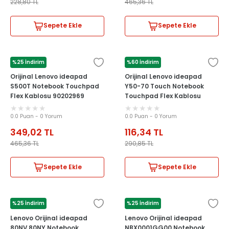
228,80
TL
465,36
TL
Sepete Ekle
Sepete Ekle
%25 İndirim
%60 İndirim
LENOVO
LENOVO
Orijinal Lenovo ideapad
Orijinal Lenovo ideapad
S500T Notebook Touchpad
Y50-70 Touch Notebook
Flex Kablosu 90202969
Touchpad Flex Kablosu
NBX0001LH00
0.0 Puan - 0 Yorum
0.0 Puan - 0 Yorum
349,02
TL
116,34
TL
465,36
TL
290,85
TL
Sepete Ekle
Sepete Ekle
%25 İndirim
%25 İndirim
LENOVO
LENOVO
Lenovo Orijinal ideapad
Lenovo Orijinal ideapad
80NV 80NY Notebook
NBX0001GG00 Notebook