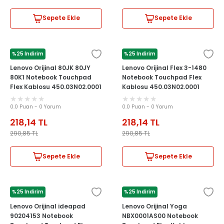
Sepete Ekle
Sepete Ekle
%25 İndirim
%25 İndirim
LENOVO
LENOVO
Lenovo Orijinal 80JK 80JY
Lenovo Orijinal Flex 3-1480
80K1 Notebook Touchpad
Notebook Touchpad Flex
Flex Kablosu 450.03N02.0001
Kablosu 450.03N02.0001
0.0 Puan - 0 Yorum
0.0 Puan - 0 Yorum
218,14
TL
218,14
TL
290,85
TL
290,85
TL
Sepete Ekle
Sepete Ekle
%25 İndirim
%25 İndirim
LENOVO
LENOVO
Lenovo Orijinal ideapad
Lenovo Orijinal Yoga
90204153 Notebook
NBX0001AS00 Notebook