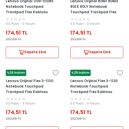
Lenovo Orijinal 1109-01085
Lenovo Orijinal 80M1 80M0
Notebook Touchpad
80LX 80LY Notebook
Trackpad Flex Kablosu
Touchpad Trackpad Flex
Kablosu
0.0 Puan - 0 Yorum
0.0 Puan - 0 Yorum
174,51
TL
174,51
TL
232,68
TL
232,68
TL
Sepete Ekle
Sepete Ekle
%25 İndirim
%25 İndirim
LENOVO
LENOVO
Lenovo Orijinal Flex 3-1130
Lenovo Orijinal Flex 3-1120
Notebook Touchpad
Notebook Touchpad
Trackpad Flex Kablosu
Trackpad Flex Kablosu
0.0 Puan - 0 Yorum
0.0 Puan - 0 Yorum
174,51
TL
174,51
TL
232,68
TL
232,68
TL