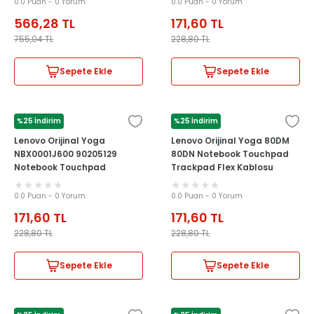
0.0 Puan - 0 Yorum
0.0 Puan - 0 Yorum
566,28
TL
171,60
TL
755,04
TL
228,80
TL
Sepete Ekle
Sepete Ekle
%25 İndirim
%25 İndirim
LENOVO
LENOVO
Lenovo Orijinal Yoga
Lenovo Orijinal Yoga 80DM
NBX0001J600 90205129
80DN Notebook Touchpad
Notebook Touchpad
Trackpad Flex Kablosu
Trackpad Flex Kablosu
0.0 Puan - 0 Yorum
0.0 Puan - 0 Yorum
171,60
TL
171,60
TL
228,80
TL
228,80
TL
Sepete Ekle
Sepete Ekle