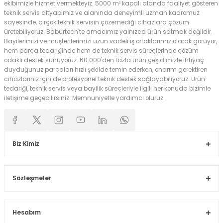
ekibimizle hizmet vermekteyiz. 5000 m² kapalı alanda faaliyet gösteren
teknik servis altyapımız ve alanında deneyimli uzman kadromuz
sayesinde, birçok teknik servisin çözemediği cihazlara çözüm
üretebiliyoruz. Baburtech'te amacımız yalnızca ürün satmak değildir.
Bayilerimizi ve müşterilerimizi uzun vadeli iş ortaklarımız olarak görüyor,
hem parça tedariğinde hem de teknik servis süreçlerinde çözüm
odaklı destek sunuyoruz. 60.000'den fazla ürün çeşidimizle ihtiyaç
duyduğunuz parçaları hızlı şekilde temin ederken, onarım gerektiren
cihazlarınız için de profesyonel teknik destek sağlayabiliyoruz. Ürün
tedariği, teknik servis veya bayilik süreçleriyle ilgili her konuda bizimle
iletişime geçebilirsiniz. Memnuniyetle yardımcı oluruz.
Biz Kimiz
Sözleşmeler
Hesabım