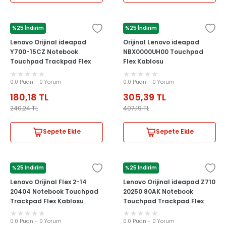
%25 İndirim
%25 İndirim
LENOVO
LENOVO
Lenovo Orijinal ideapad
Orijinal Lenovo ideapad
Y700-15CZ Notebook
NBX0000UH00 Touchpad
Touchpad Trackpad Flex
Flex Kablosu
Kablosu
0.0 Puan - 0 Yorum
0.0 Puan - 0 Yorum
180,18
TL
305,39
TL
240,24
TL
407,19
TL
Sepete Ekle
Sepete Ekle
%25 İndirim
%25 İndirim
LENOVO
LENOVO
Lenovo Orijinal Flex 2-14
Lenovo Orijinal ideapad Z710
20404 Notebook Touchpad
20250 80AK Notebook
Trackpad Flex Kablosu
Touchpad Trackpad Flex
Kablosu
0.0 Puan - 0 Yorum
0.0 Puan - 0 Yorum