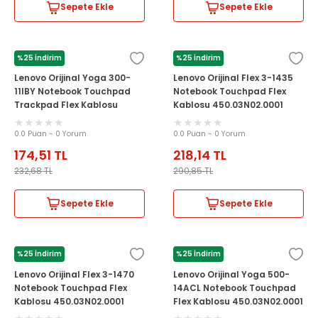
Sepete Ekle
Sepete Ekle
%25 İndirim
%25 İndirim
LENOVO
LENOVO
Lenovo Orijinal Yoga 300-
Lenovo Orijinal Flex 3-1435
11IBY Notebook Touchpad
Notebook Touchpad Flex
Trackpad Flex Kablosu
Kablosu 450.03N02.0001
0.0 Puan - 0 Yorum
0.0 Puan - 0 Yorum
174,51
TL
218,14
TL
232,68
TL
290,85
TL
Sepete Ekle
Sepete Ekle
%25 İndirim
%25 İndirim
LENOVO
LENOVO
Lenovo Orijinal Flex 3-1470
Lenovo Orijinal Yoga 500-
Notebook Touchpad Flex
14ACL Notebook Touchpad
Kablosu 450.03N02.0001
Flex Kablosu 450.03N02.0001