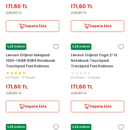
171,60
TL
171,60
TL
228,80
TL
228,80
TL
Sepete Ekle
Sepete Ekle
%25 İndirim
%25 İndirim
LENOVO
LENOVO
Lenovo Orijinal ideapad
Lenovo Orijinal Yoga 2-13
100S-14IBR 80R9 Notebook
Notebook Touchpad
Touchpad Flex Kablosu
Trackpad Flex Kablosu
5.0 Puan - 3 Yorum
0.0 Puan - 0 Yorum
171,60
TL
171,60
TL
228,80
TL
228,80
TL
Sepete Ekle
Sepete Ekle
%25 İndirim
%25 İndirim
LENOVO
LENOVO