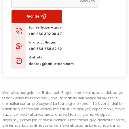
Gönder
Bizimle iletişime geçin
+90 850 302 06 47
Whatsapp İletişim
+90 554 558 82 82
Mail iletişim
destek@baburtech.com
Merhaba, hoş geldiniz. Baburtech Bilişim olarak yalnızca yedek parça
tedarik eden bir firma değil, aynı zamanda ileri seviye teknik servis
hizmetleri sunan profesyonel bir teknoloji merkezidir. Türkiye'nin dört bir
yanından gönderilen laptop, masaüstü bilgisayar, cep telefonu, tablet,
yazıcı ve medikal cihazlarda; anakart tamiri, işlemci ve çipset
değişimi, işlemci pin onarımı, elektronik kart tamiri, güç devresi arızaları,
sıvı teması kaynaklı hasarlar ve mekanik arızalar konusunda uzman