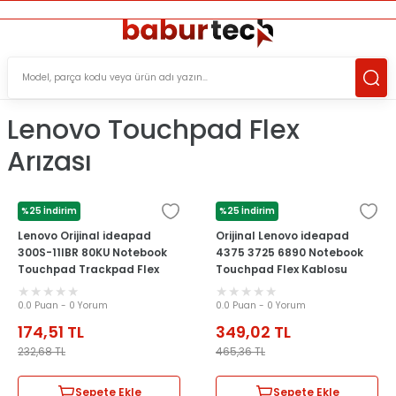
ÜCRETSİZ TESLİMAT İMKANI
KOŞULSUZ İADE HAKKI
SÜRDÜRÜLEBİLİR ÜRÜNLER
Lenovo Touchpad Flex
Arızası
%25 İndirim
%25 İndirim
LENOVO
LENOVO
Lenovo Orijinal ideapad
Orijinal Lenovo ideapad
300S-11IBR 80KU Notebook
4375 3725 6890 Notebook
Touchpad Trackpad Flex
Touchpad Flex Kablosu
Kablosu
0.0 Puan - 0 Yorum
0.0 Puan - 0 Yorum
174,51
TL
349,02
TL
232,68
TL
465,36
TL
Sepete Ekle
Sepete Ekle