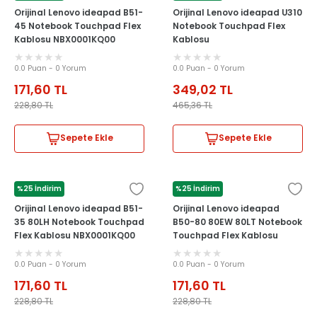
Orijinal Lenovo ideapad B51-
Orijinal Lenovo ideapad U310
45 Notebook Touchpad Flex
Notebook Touchpad Flex
Kablosu NBX0001KQ00
Kablosu
0.0 Puan - 0 Yorum
0.0 Puan - 0 Yorum
171,60
TL
349,02
TL
228,80
TL
465,36
TL
Sepete Ekle
Sepete Ekle
%25 İndirim
%25 İndirim
LENOVO
LENOVO
Orijinal Lenovo ideapad B51-
Orijinal Lenovo ideapad
35 80LH Notebook Touchpad
B50-80 80EW 80LT Notebook
Flex Kablosu NBX0001KQ00
Touchpad Flex Kablosu
NBX0001KQ00
0.0 Puan - 0 Yorum
0.0 Puan - 0 Yorum
171,60
TL
171,60
TL
228,80
TL
228,80
TL