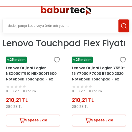
ÜCRETSİZ TESLİMAT İMKANI
KOŞULSUZ İADE HAKKI
SÜRDÜRÜLEBİLİR ÜRÜNLER
Lenovo Touchpad Flex Fiyatı
%25 İndirim
%25 İndirim
LENOVO
LENOVO
Lenovo Orijinal Legion
Lenovo Orijinal Legion Y550-
NBX0001T510 NBX0001T500
15 Y7000 P7000 R7000 2020
Notebook Touchpad Flex
Notebook Touchpad Flex
Kablosu
Kablosu
0.0 Puan - 0 Yorum
0.0 Puan - 0 Yorum
210,21
TL
210,21
TL
280,28
TL
280,28
TL
Sepete Ekle
Sepete Ekle