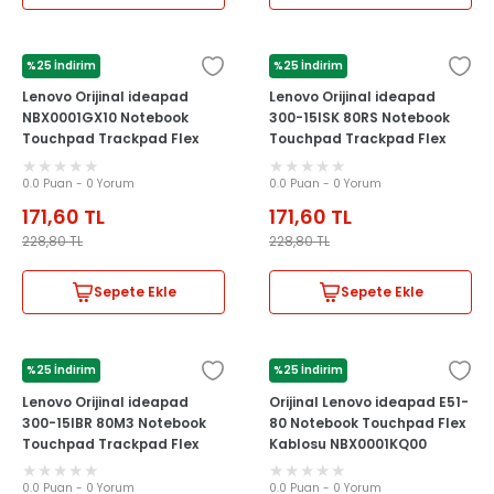
%25 İndirim
%25 İndirim
LENOVO
LENOVO
Lenovo Orijinal ideapad
Lenovo Orijinal ideapad
NBX0001GX10 Notebook
300-15ISK 80RS Notebook
Touchpad Trackpad Flex
Touchpad Trackpad Flex
Kablosu
Kablosu
0.0 Puan - 0 Yorum
0.0 Puan - 0 Yorum
171,60
TL
171,60
TL
228,80
TL
228,80
TL
Sepete Ekle
Sepete Ekle
%25 İndirim
%25 İndirim
LENOVO
LENOVO
Lenovo Orijinal ideapad
Orijinal Lenovo ideapad E51-
300-15IBR 80M3 Notebook
80 Notebook Touchpad Flex
Touchpad Trackpad Flex
Kablosu NBX0001KQ00
Kablosu
0.0 Puan - 0 Yorum
0.0 Puan - 0 Yorum