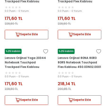
Trackpad Flex Kablosu
Trackpad Flex Kablosu
0.0 Puan - 0 Yorum
0.0 Puan - 0 Yorum
171,60
TL
171,60
TL
228,80
TL
228,80
TL
Sepete Ekle
Sepete Ekle
%25 İndirim
%25 İndirim
LENOVO
LENOVO
Lenovo Orijinal Yoga 20344
Lenovo Orijinal 80NA 80R3
Notebook Touchpad
80R5 Notebook Touchpad
Trackpad Flex Kablosu
Flex Kablosu 450.03N02.0001
0.0 Puan - 0 Yorum
0.0 Puan - 0 Yorum
171,60
TL
218,14
TL
228,80
TL
290,85
TL
Sepete Ekle
Sepete Ekle