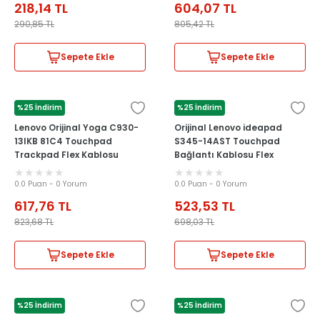
218,14
TL
604,07
TL
290,85
TL
805,42
TL
Sepete Ekle
Sepete Ekle
%25 İndirim
%25 İndirim
LENOVO
LENOVO
Lenovo Orijinal Yoga C930-
Orijinal Lenovo ideapad
13IKB 81C4 Touchpad
S345-14AST Touchpad
Trackpad Flex Kablosu
Bağlantı Kablosu Flex
NBX0001MH10
NBX0002G000
0.0 Puan - 0 Yorum
0.0 Puan - 0 Yorum
617,76
TL
523,53
TL
823,68
TL
698,03
TL
Sepete Ekle
Sepete Ekle
%25 İndirim
%25 İndirim
LENOVO
LENOVO