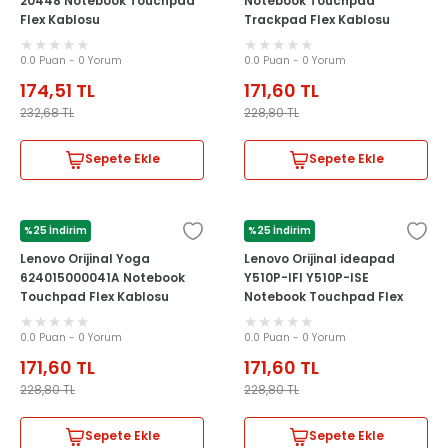
20448 Notebook Touchpad
Notebook Touchpad
Flex Kablosu
Trackpad Flex Kablosu
0.0 Puan - 0 Yorum
0.0 Puan - 0 Yorum
174,51
TL
171,60
TL
232,68
TL
228,80
TL
Sepete Ekle
Sepete Ekle
%25 İndirim
%25 İndirim
LENOVO
LENOVO
Lenovo Orijinal Yoga
Lenovo Orijinal ideapad
624015000041A Notebook
Y510P-IFI Y510P-ISE
Touchpad Flex Kablosu
Notebook Touchpad Flex
Kablosu
0.0 Puan - 0 Yorum
0.0 Puan - 0 Yorum
171,60
TL
171,60
TL
228,80
TL
228,80
TL
Sepete Ekle
Sepete Ekle