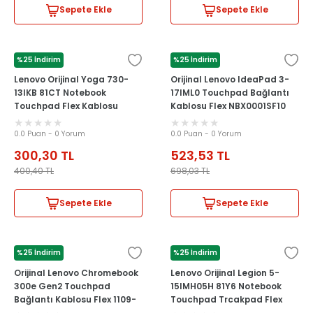
Sepete Ekle
Sepete Ekle
%25 İndirim
%25 İndirim
LENOVO
LENOVO
Lenovo Orijinal Yoga 730-
Orijinal Lenovo IdeaPad 3-
13IKB 81CT Notebook
17IML0 Touchpad Bağlantı
Touchpad Flex Kablosu
Kablosu Flex NBX0001SF10
NBX0002A300
0.0 Puan - 0 Yorum
0.0 Puan - 0 Yorum
300,30
TL
523,53
TL
400,40
TL
698,03
TL
Sepete Ekle
Sepete Ekle
%25 İndirim
%25 İndirim
LENOVO
LENOVO
Orijinal Lenovo Chromebook
Lenovo Orijinal Legion 5-
300e Gen2 Touchpad
15IMH05H 81Y6 Notebook
Bağlantı Kablosu Flex 1109-
Touchpad Trcakpad Flex
03951-CLS
Kablosu