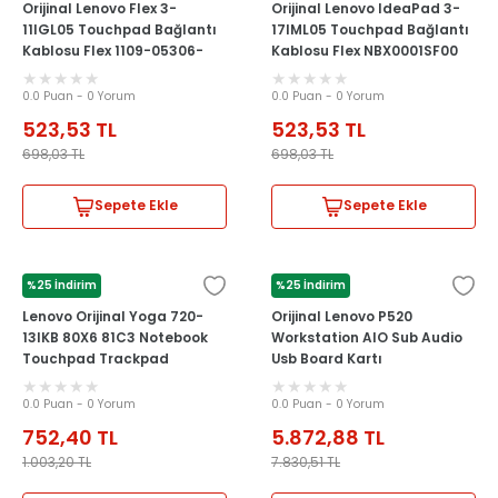
Orijinal Lenovo Flex 3-
Orijinal Lenovo IdeaPad 3-
11IGL05 Touchpad Bağlantı
17IML05 Touchpad Bağlantı
Kablosu Flex 1109-05306-
Kablosu Flex NBX0001SF00
CLS
0.0 Puan - 0 Yorum
0.0 Puan - 0 Yorum
523,53
TL
523,53
TL
698,03
TL
698,03
TL
Sepete Ekle
Sepete Ekle
%25 İndirim
%25 İndirim
LENOVO
LENOVO
Lenovo Orijinal Yoga 720-
Orijinal Lenovo P520
13IKB 80X6 81C3 Notebook
Workstation AIO Sub Audio
Touchpad Trackpad
Usb Board Kartı
0.0 Puan - 0 Yorum
0.0 Puan - 0 Yorum
752,40
TL
5.872,88
TL
1.003,20
TL
7.830,51
TL