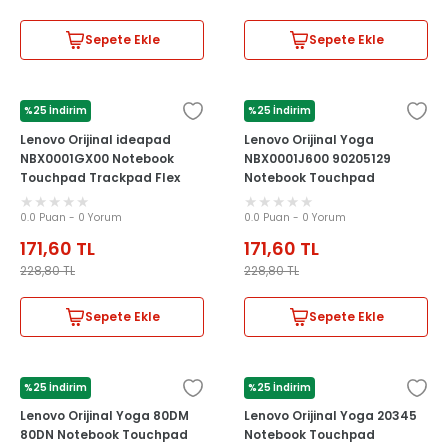
Sepete Ekle
Sepete Ekle
%25 İndirim
%25 İndirim
LENOVO
LENOVO
Lenovo Orijinal ideapad
Lenovo Orijinal Yoga
NBX0001GX00 Notebook
NBX0001J600 90205129
Touchpad Trackpad Flex
Notebook Touchpad
Kablosu
Trackpad Flex Kablosu
0.0 Puan - 0 Yorum
0.0 Puan - 0 Yorum
171,60
TL
171,60
TL
228,80
TL
228,80
TL
Sepete Ekle
Sepete Ekle
%25 İndirim
%25 İndirim
LENOVO
LENOVO
Lenovo Orijinal Yoga 80DM
Lenovo Orijinal Yoga 20345
80DN Notebook Touchpad
Notebook Touchpad