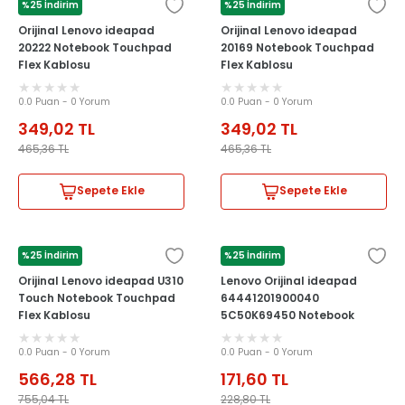
%25 İndirim
%25 İndirim
LENOVO
LENOVO
Orijinal Lenovo ideapad
Orijinal Lenovo ideapad
20222 Notebook Touchpad
20169 Notebook Touchpad
Flex Kablosu
Flex Kablosu
0.0 Puan - 0 Yorum
0.0 Puan - 0 Yorum
349,02
TL
349,02
TL
465,36
TL
465,36
TL
Sepete Ekle
Sepete Ekle
%25 İndirim
%25 İndirim
LENOVO
LENOVO
Orijinal Lenovo ideapad U310
Lenovo Orijinal ideapad
Touch Notebook Touchpad
64441201900040
Flex Kablosu
5C50K69450 Notebook
Touchpad Flex Kablosu
0.0 Puan - 0 Yorum
0.0 Puan - 0 Yorum
566,28
TL
171,60
TL
755,04
TL
228,80
TL