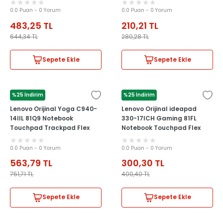
0.0 Puan - 0 Yorum
0.0 Puan - 0 Yorum
483,25
TL
210,21
TL
644,34
TL
280,28
TL
Sepete Ekle
Sepete Ekle
%25 İndirim
%25 İndirim
LENOVO
LENOVO
Lenovo Orijinal Yoga C940-
Lenovo Orijinal ideapad
14IIL 81Q9 Notebook
330-17ICH Gaming 81FL
Touchpad Trackpad Flex
Notebook Touchpad Flex
Kablosu NBX0001Q210
Kablosu NBX0001MK00
0.0 Puan - 0 Yorum
0.0 Puan - 0 Yorum
563,79
TL
300,30
TL
751,71
TL
400,40
TL
Sepete Ekle
Sepete Ekle