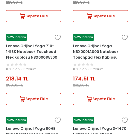
228,80
TL
228,80
TL
Sepete Ekle
Sepete Ekle
%25 İndirim
%25 İndirim
LENOVO
LENOVO
Lenovo Orijinal Yoga 710-
Lenovo Orijinal Yoga
14ISK Notebook Touchpad
NBX0001AS00 Notebook
Flex Kablosu NBX0001WL00
Touchpad Flex Kablosu
0.0 Puan - 0 Yorum
0.0 Puan - 0 Yorum
218,14
TL
174,51
TL
290,85
TL
232,68
TL
Sepete Ekle
Sepete Ekle
%25 İndirim
%25 İndirim
LENOVO
LENOVO
Lenovo Orijinal Yoga 80HE
Lenovo Orijinal Yoga 3-1470