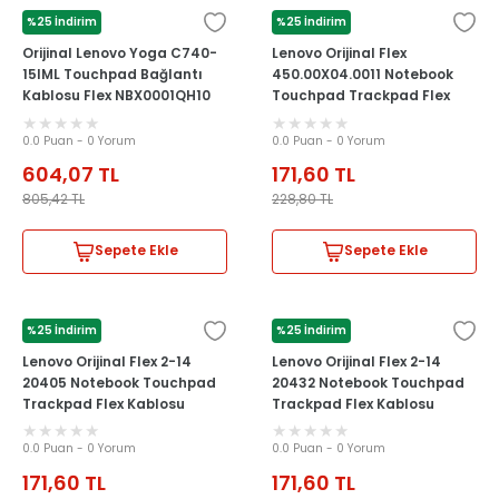
%25 İndirim
%25 İndirim
LENOVO
LENOVO
Orijinal Lenovo Yoga C740-
Lenovo Orijinal Flex
15IML Touchpad Bağlantı
450.00X04.0011 Notebook
Kablosu Flex NBX0001QH10
Touchpad Trackpad Flex
Kablosu
0.0 Puan - 0 Yorum
0.0 Puan - 0 Yorum
604,07
TL
171,60
TL
805,42
TL
228,80
TL
Sepete Ekle
Sepete Ekle
%25 İndirim
%25 İndirim
LENOVO
LENOVO
Lenovo Orijinal Flex 2-14
Lenovo Orijinal Flex 2-14
20405 Notebook Touchpad
20432 Notebook Touchpad
Trackpad Flex Kablosu
Trackpad Flex Kablosu
0.0 Puan - 0 Yorum
0.0 Puan - 0 Yorum
171,60
TL
171,60
TL