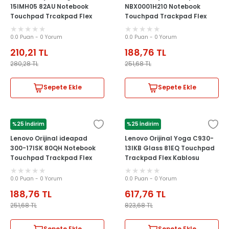
15IMH05 82AU Notebook
NBX0001H210 Notebook
Touchpad Trcakpad Flex
Touchpad Trackpad Flex
Kablosu
Kablosu
0.0 Puan - 0 Yorum
0.0 Puan - 0 Yorum
210,21
TL
188,76
TL
280,28
TL
251,68
TL
Sepete Ekle
Sepete Ekle
%25 İndirim
%25 İndirim
LENOVO
LENOVO
Lenovo Orijinal ideapad
Lenovo Orijinal Yoga C930-
300-17ISK 80QH Notebook
13IKB Glass 81EQ Touchpad
Touchpad Trackpad Flex
Trackpad Flex Kablosu
Kablosu
NBX0001MH10
0.0 Puan - 0 Yorum
0.0 Puan - 0 Yorum
188,76
TL
617,76
TL
251,68
TL
823,68
TL