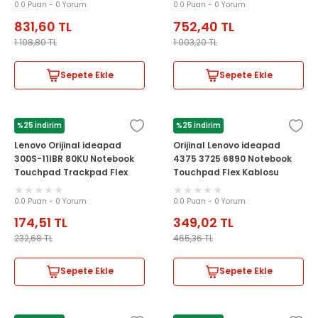
0.0 Puan - 0 Yorum
0.0 Puan - 0 Yorum
831,60
TL
752,40
TL
1.108,80
TL
1.003,20
TL
Sepete Ekle
Sepete Ekle
%25 İndirim
%25 İndirim
LENOVO
LENOVO
Lenovo Orijinal ideapad
Orijinal Lenovo ideapad
300S-11IBR 80KU Notebook
4375 3725 6890 Notebook
Touchpad Trackpad Flex
Touchpad Flex Kablosu
Kablosu
0.0 Puan - 0 Yorum
0.0 Puan - 0 Yorum
174,51
TL
349,02
TL
232,68
TL
465,36
TL
Sepete Ekle
Sepete Ekle