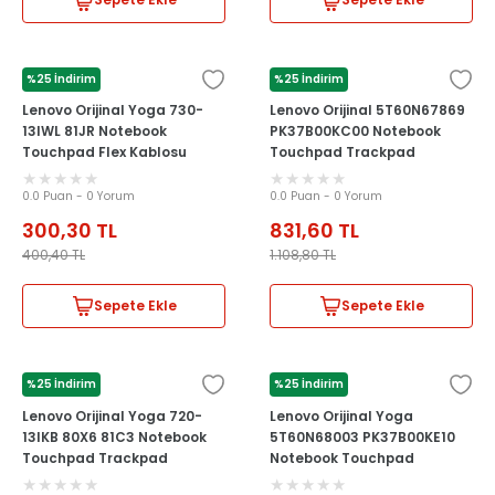
Sepete Ekle
Sepete Ekle
%25 İndirim
%25 İndirim
LENOVO
LENOVO
Lenovo Orijinal Yoga 730-
Lenovo Orijinal 5T60N67869
13IWL 81JR Notebook
PK37B00KC00 Notebook
Touchpad Flex Kablosu
Touchpad Trackpad
NBX0002A300
0.0 Puan - 0 Yorum
0.0 Puan - 0 Yorum
300,30
TL
831,60
TL
400,40
TL
1.108,80
TL
Sepete Ekle
Sepete Ekle
%25 İndirim
%25 İndirim
LENOVO
LENOVO
Lenovo Orijinal Yoga 720-
Lenovo Orijinal Yoga
13IKB 80X6 81C3 Notebook
5T60N68003 PK37B00KE10
Touchpad Trackpad
Notebook Touchpad
Trackpad