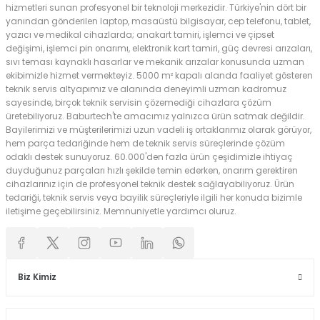
hizmetleri sunan profesyonel bir teknoloji merkezidir. Türkiye'nin dört bir
yanından gönderilen laptop, masaüstü bilgisayar, cep telefonu, tablet,
yazıcı ve medikal cihazlarda; anakart tamiri, işlemci ve çipset
değişimi, işlemci pin onarımı, elektronik kart tamiri, güç devresi arızaları,
sıvı teması kaynaklı hasarlar ve mekanik arızalar konusunda uzman
ekibimizle hizmet vermekteyiz. 5000 m² kapalı alanda faaliyet gösteren
teknik servis altyapımız ve alanında deneyimli uzman kadromuz
sayesinde, birçok teknik servisin çözemediği cihazlara çözüm
üretebiliyoruz. Baburtech'te amacımız yalnızca ürün satmak değildir.
Bayilerimizi ve müşterilerimizi uzun vadeli iş ortaklarımız olarak görüyor,
hem parça tedariğinde hem de teknik servis süreçlerinde çözüm
odaklı destek sunuyoruz. 60.000'den fazla ürün çeşidimizle ihtiyaç
duyduğunuz parçaları hızlı şekilde temin ederken, onarım gerektiren
cihazlarınız için de profesyonel teknik destek sağlayabiliyoruz. Ürün
tedariği, teknik servis veya bayilik süreçleriyle ilgili her konuda bizimle
iletişime geçebilirsiniz. Memnuniyetle yardımcı oluruz.
Biz Kimiz