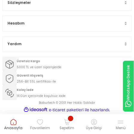
Sözleşmeler
Hesabım
Yardım
Ücretsiz Kargo
WhatsApp Destek
5000 TL ve üzeri siparişlerde
Güvenli Alışveriş
256-Bit SSL sertifikası ile
Kolay İade
14 Gün içerisinde koşulsuz iade
Baburtech © 2001 Her Hakkı Saklıdır
ideasoft
ile
e-
hazırlandı.
ticaret
paketleri
Anasayfa
Favorilerim
Sepetim
Üye Girişi
Menü