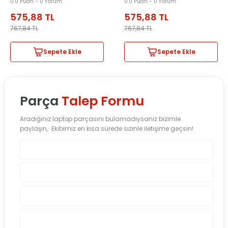
0.0 Puan - 0 Yorum
0.0 Puan - 0 Yorum
575,88
TL
575,88
TL
767,84
TL
767,84
TL
Sepete Ekle
Sepete Ekle
Parça
Talep Formu
Aradığınız laptop parçasını bulamadıysanız bizimle
paylaşın, Ekibimiz en kısa sürede sizinle iletişime geçsin!