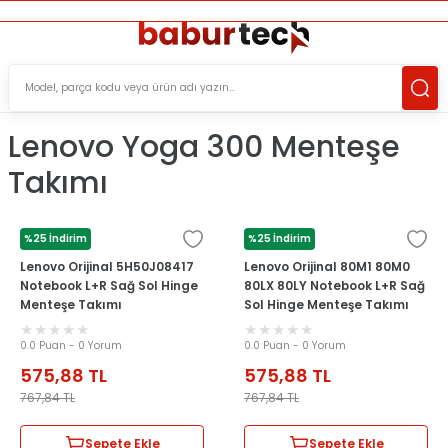
ÜCRETSİZ TESLİMAT İMKANI
KOŞULSUZ İADE HAKKI
SÜRDÜRÜLEBİLİR ÜRÜNLER
Lenovo Yoga 300 Menteşe
Takımı
%25 İndirim
%25 İndirim
LENOVO
LENOVO
Lenovo Orijinal 5H50J08417
Lenovo Orijinal 80M1 80M0
Notebook L+R Sağ Sol Hinge
80LX 80LY Notebook L+R Sağ
Menteşe Takımı
Sol Hinge Menteşe Takımı
0.0 Puan - 0 Yorum
0.0 Puan - 0 Yorum
575,88
TL
575,88
TL
767,84
TL
767,84
TL
Sepete Ekle
Sepete Ekle