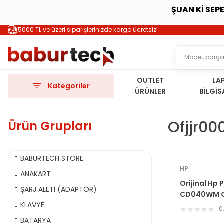
ŞUAN Kİ SEP
5000 TL ve üzeri siparişlerinizde kargo ücretsiz!
OUTLET
LA
Kategoriler
ÜRÜNLER
BİLGİ
Ofjjr00
Ürün Grupları
BABURTECH STORE
HP
ANAKART
Orijinal Hp 
ŞARJ ALETİ (ADAPTÖR)
CD040WM C
KLAVYE
Fan
0
BATARYA