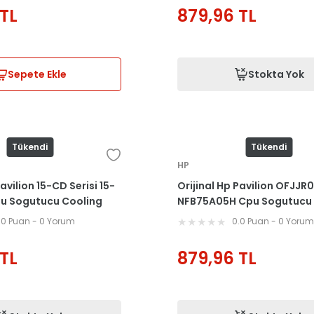
TL
879,96
TL
Sepete Ekle
Stokta Yok
Tükendi
Tükendi
HP
Pavilion 15-CD Serisi 15-
Orijinal Hp Pavilion OFJJ
pu Sogutucu Cooling
NFB75A05H Cpu Sogutucu 
Fan
.0 Puan - 0 Yorum
0.0 Puan - 0 Yoru
TL
879,96
TL