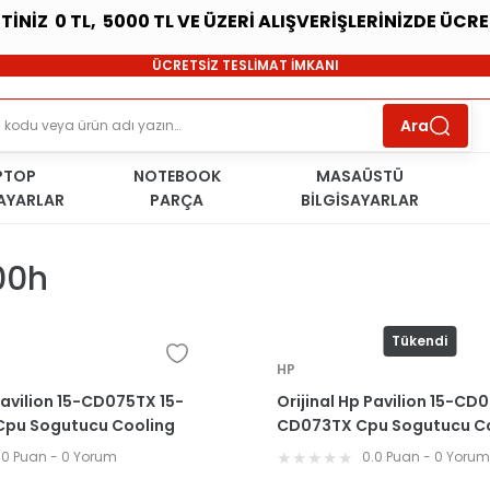
ETİNİZ 0 TL, 5000 TL VE ÜZERİ ALIŞVERİŞLERİNİZDE ÜCR
SÜRDÜRÜLEBİLİR ÜRÜNLER
ÜCRETSİZ TESLİMAT İMKANI
KOŞULSUZ İADE HAKKI
SÜRDÜRÜLEBİLİR ÜRÜNLER
Ara
ÜCRETSİZ TESLİMAT İMKANI
KOŞULSUZ İADE HAKKI
PTOP
NOTEBOOK
SÜRDÜRÜLEBİLİR ÜRÜNLER
MASAÜSTÜ
SAYARLAR
PARÇA
BİLGİSAYARLAR
00h
Tükendi
HP
Pavilion 15-CD075TX 15-
Orijinal Hp Pavilion 15-CD
pu Sogutucu Cooling
CD073TX Cpu Sogutucu C
Fan
.0 Puan - 0 Yorum
0.0 Puan - 0 Yoru