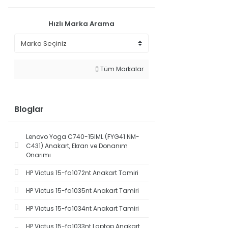
Hızlı Marka Arama
Tüm Markalar
Bloglar
Lenovo Yoga C740-15IML (FYG41 NM-
C431) Anakart, Ekran ve Donanım
Onarımı
HP Victus 15-fa1072nt Anakart Tamiri
HP Victus 15-fa1035nt Anakart Tamiri
HP Victus 15-fa1034nt Anakart Tamiri
HP Victus 15-fa1033nt Laptop Anakart