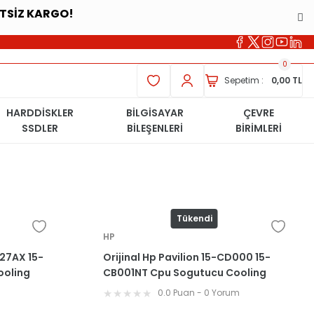
ETSİZ KARGO!
0
Sepetim :
0,00 TL
HARDDİSKLER
BİLGİSAYAR
ÇEVRE
SSDLER
BİLEŞENLERİ
BİRİMLERİ
Tükendi
HP
027AX 15-
Orijinal Hp Pavilion 15-CD000 15-
ooling
CB001NT Cpu Sogutucu Cooling
Fan
m
0.0 Puan - 0 Yorum