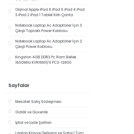
Orijinal Apple iPad 6 iPad 5 iPad 4 iPad
3 iPad 2 iPad 1 Tablet Kılıfı Çanta
Notebook Laptop Ac Adaptörler İçin 3
Çıkışlı Topraklı Power Kablosu
Notebook Laptop Ac Adaptörler İçin 2
Çıkışlı Power Kablosu
Kingston 4GB DDR3 Pc Ram Bellek
1600MHz KVR16N11/4 PC3-12800
Sayfalar
Mesafeli Satış Sözleşmesi
Gizlilik ve Güvenlik
İptal ve İade Şartları
Laptop Klavye Değişimi ve Satışı | Tüm