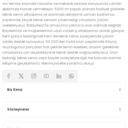
sıvı teması kaynaklı hasarlar ve mekanik arızalar konusunda uzman
ekibimizle hizmet vermekteyiz. 5000 m² kapalı alanda faaliyet gösteren
teknik servis altyapımız ve alanında deneyimli uzman kadromuz
sayesinde, birçok teknik servisin çözemediği cihazlara çözüm
üretebiliyoruz. Baburtech'te amacımız yalnızca ürün satmak değildir.
Bayilerimizi ve müşterilerimizi uzun vadeli iş ortaklarımız olarak görüyor,
hem parça tedariğinde hem de teknik servis süreçlerinde çözüm
odaklı destek sunuyoruz. 60.000'den fazla ürün çeşidimizle ihtiyaç
duyduğunuz parçaları hızlı şekilde temin ederken, onarım gerektiren
cihazlarınız için de profesyonel teknik destek sağlayabiliyoruz. Ürün
tedariği, teknik servis veya bayilik süreçleriyle ilgili her konuda bizimle
iletişime geçebilirsiniz. Memnuniyetle yardımcı oluruz.
Biz Kimiz
Sözleşmeler