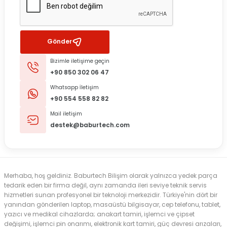
Gönder
Bizimle iletişime geçin
+90 850 302 06 47
Whatsapp İletişim
+90 554 558 82 82
Mail iletişim
destek@baburtech.com
Merhaba, hoş geldiniz. Baburtech Bilişim olarak yalnızca yedek parça
tedarik eden bir firma değil, aynı zamanda ileri seviye teknik servis
hizmetleri sunan profesyonel bir teknoloji merkezidir. Türkiye'nin dört bir
yanından gönderilen laptop, masaüstü bilgisayar, cep telefonu, tablet,
yazıcı ve medikal cihazlarda; anakart tamiri, işlemci ve çipset
değişimi, işlemci pin onarımı, elektronik kart tamiri, güç devresi arızaları,