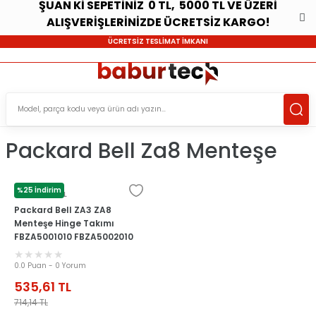
ŞUAN Kİ SEPETİNİZ 0 TL, 5000 TL VE ÜZERİ
ALIŞVERİŞLERİNİZDE ÜCRETSİZ KARGO!
ÜCRETSİZ TESLİMAT İMKANI
Packard Bell Za8 Menteşe
%25 İndirim
PACKARD BELL
Packard Bell ZA3 ZA8
Menteşe Hinge Takımı
FBZA5001010 FBZA5002010
0.0 Puan - 0 Yorum
535,61
TL
714,14
TL