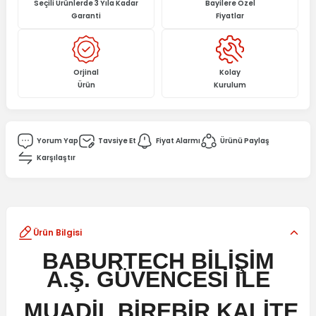
Seçili Ürünlerde 3 Yıla Kadar
Bayilere Özel
Garanti
Fiyatlar
Orjinal
Kolay
Ürün
Kurulum
Yorum Yap
Tavsiye Et
Fiyat Alarmı
Ürünü Paylaş
Karşılaştır
Ürün Bilgisi
BABURTECH BİLİŞİM
A.Ş. GÜVENCESİ İLE
MUADİL BİREBİR KALİTE