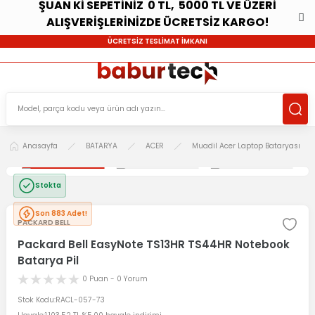
ŞUAN Kİ SEPETİNİZ 0 TL, 5000 TL VE ÜZERİ
ALIŞVERİŞLERİNİZDE ÜCRETSİZ KARGO!
ÜCRETSİZ TESLİMAT İMKANI
Anasayfa
BATARYA
ACER
Muadil Acer Laptop Bataryası
Stokta
Son 883 Adet!
PACKARD BELL
Packard Bell EasyNote TS13HR TS44HR Notebook
Batarya Pil
0 Puan - 0 Yorum
Stok Kodu
RACL-057-73