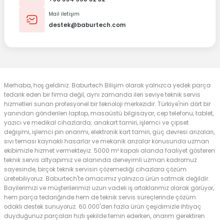
Mail iletişim
destek@baburtech.com
Merhaba, hoş geldiniz. Baburtech Bilişim olarak yalnızca yedek parça
tedarik eden bir firma değil, aynı zamanda ileri seviye teknik servis
hizmetleri sunan profesyonel bir teknoloji merkezidir. Türkiye'nin dört bir
yanından gönderilen laptop, masaüstü bilgisayar, cep telefonu, tablet,
yazıcı ve medikal cihazlarda; anakart tamiri, işlemci ve çipset
değişimi, işlemci pin onarımı, elektronik kart tamiri, güç devresi arızaları,
sıvı teması kaynaklı hasarlar ve mekanik arızalar konusunda uzman
ekibimizle hizmet vermekteyiz. 5000 m² kapalı alanda faaliyet gösteren
teknik servis altyapımız ve alanında deneyimli uzman kadromuz
sayesinde, birçok teknik servisin çözemediği cihazlara çözüm
üretebiliyoruz. Baburtech'te amacımız yalnızca ürün satmak değildir.
Bayilerimizi ve müşterilerimizi uzun vadeli iş ortaklarımız olarak görüyor,
hem parça tedariğinde hem de teknik servis süreçlerinde çözüm
odaklı destek sunuyoruz. 60.000'den fazla ürün çeşidimizle ihtiyaç
duyduğunuz parçaları hızlı şekilde temin ederken, onarım gerektiren