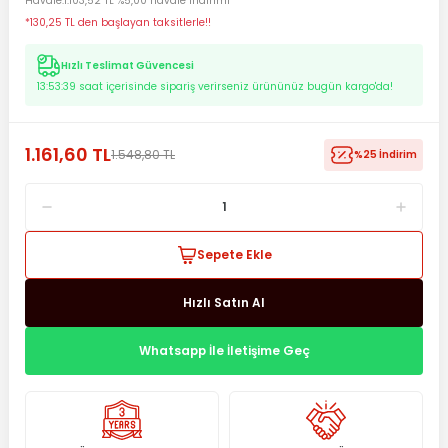
Havale
1.103,52 TL %5,00 havale indirimi
*130,25 TL den başlayan taksitlerle!!
Hızlı Teslimat Güvencesi
13:53:39
saat içerisinde sipariş verirseniz ürününüz bugün kargo'da!
1.161,60 TL
1.548,80 TL
%25 İndirim
Sepete Ekle
Hızlı Satın Al
Whatsapp İle İletişime Geç