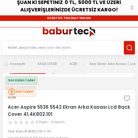
ŞUAN Kİ SEPETİNİZ 0 TL, 5000 TL VE ÜZERİ
ALIŞVERİŞLERİNİZDE ÜCRETSİZ KARGO!
ÜCRETSİZ TESLİMAT İMKANI
Anasayfa
KASA COVER
ACER
Acer Ekran Arka Kasası ( Lcd 
Son Kalan 1 Adet
Son 1 Adet!
ACER
Acer Aspire 5536 5542 Ekran Arka Kasası Lcd Back
Cover 41.4K802.101
0 Puan - 0 Yorum
Stok Kodu
41.4K802.101-1-TH