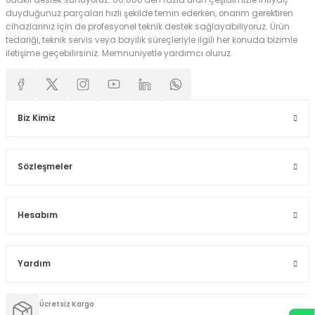
odaklı destek sunuyoruz. 60.000'den fazla ürün çeşidimizle ihtiyaç
duyduğunuz parçaları hızlı şekilde temin ederken, onarım gerektiren
cihazlarınız için de profesyonel teknik destek sağlayabiliyoruz. Ürün
tedariği, teknik servis veya bayilik süreçleriyle ilgili her konuda bizimle
iletişime geçebilirsiniz. Memnuniyetle yardımcı oluruz.
Biz Kimiz
Sözleşmeler
Hesabım
Yardım
Ücretsiz Kargo