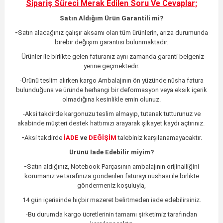
Sipariş Süreci Merak Edilen
Soru Ve Cevaplar;
Satın Aldığım Ürün Garantili mi?
-
Satın alacağınız çalışır aksamı olan tüm ürünlerin,
arıza durumunda
birebir değişim garantisi bulunmaktadır.
-Ürünler ile birlikte gelen faturanız aynı zamanda garanti belgeniz
yerine geçmektedir.
-Ürünü teslim alırken kargo Ambalajının ön yüzünde nüsha fatura
bulunduğuna ve üründe herhangi bir deformasyon veya eksik içerik
olmadığına kesinlikle emin olunuz.
-Aksi takdirde kargonuzu teslim almayıp, tutanak tutturunuz ve
akabinde müşteri destek hattımızı arayarak şikayet kaydı açtırınız.
-
Aksi takdirde
İADE
ve
DEĞİŞİM
talebiniz karşılanamayacaktır.
Ürünü İade Edebilir miyim?
-
Satın aldığınız, Notebook Parçasının ambalajının orijinalliğini
korumanız ve tarafınıza gönderilen faturayı nüshası ile birlikte
göndermeniz koşuluyla,
14 gün içerisinde hiçbir mazeret belirtmeden iade edebilirsiniz.
-Bu durumda kargo ücretlerinin tamamı şirketimiz tarafından