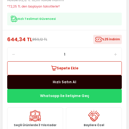
Havale
612,12 TL %5,00 havale indirimi
*72,25 TL den başlayan taksitlerle!!
Hızlı Teslimat Güvencesi
644,34 TL
859,12 TL
%25 İndirim
Sepete Ekle
Hızlı Satın Al
Whatsapp İle İletişime Geç
Seçili Ürünlerde 3 Yıla Kadar
Bayilere Özel