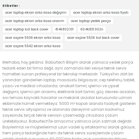
Etiketler :
acer laptop ekran arka kasa değişimi
acer laptop ekran arka kasa fiyatı
acer laptop ekran arka kasa onarım
acer laptop yedek parça
acer laptop lcd back cover
41.4k802.101
60.4k831.002n
acer aspire 5536 ekran arka kasa
acer aspire 5536 lcd back cover
acer aspire 5542 ekran arka kasa
Merhaba, hoş geldiniz. Baburtech Bilişim olarak yalnızca yedek parça
tedarik eden bir firma değil, aynı zamanda ileri seviye teknik servis
hizmetleri sunan profesyonel bir teknoloji merkezidir. Türkiye'nin dört bir
yanından gönderilen laptop, masaüstü bilgisayar, cep telefonu, tablet,
yazıcı ve medikal cihazlarda; anakart tamiri, işlemci ve çipset
değişimi, işlemci pin onarımı, elektronik kart tamiri, güç devresi arızaları,
sıvı teması kaynaklı hasarlar ve mekanik arızalar konusunda uzman
ekibimizle hizmet vermekteyiz. 5000 m² kapalı alanda faaliyet gösteren
teknik servis altyapımız ve alanında deneyimli uzman kadromuz
sayesinde, birçok teknik servisin çözemediği cihazlara çözüm
üretebiliyoruz. Baburtech'te amacımız yalnızca ürün satmak değildir.
Bayilerimizi ve müşterilerimizi uzun vadeli iş ortaklarımız olarak görüyor,
hem parça tedariğinde hem de teknik servis süreçlerinde çözüm