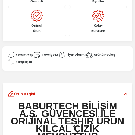
Garanti
Fiyatlar
Orjinal
Kolay
Ürün
Kurulum
Yorum Yap
Tavsiye Et
Fiyat Alarmı
Ürünü Paylaş
Karşılaştır
Ürün Bilgisi
BABURTECH BİLİŞİM
A.Ş.
GÜVENCESİ İLE
ORİJİNAL TEŞHİR ÜRÜN
KILCAL ÇİZİK