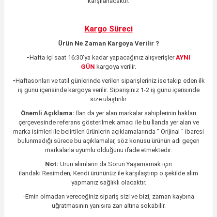
karşılanacaktır.
Kargo Süreci
Ürün Ne Zaman Kargoya Verilir ?
-
Hafta içi saat 16:30'ya kadar yapacağınız alışverişler
AYNI
GÜN
kargoya verilir.
-
Haftasonları ve tatil günlerinde verilen siparişleriniz ise takip eden ilk
iş günü içerisinde kargoya verilir. Siparişiniz 1-2 iş günü içerisinde
size ulaştırılır.
Önemli Açıklama:
İlan da yer alan markalar sahiplerinin hakları
çerçevesinde referans gösterilmek amacı ile bu İlanda yer alan ve
marka isimleri ile belirtilen ürünlerin açıklamalarında " Orijinal " ibaresi
bulunmadığı sürece bu açıklamalar, söz konusu ürünün adı geçen
markalarla uyumlu olduğunu ifade etmektedir.
Not:
Ürün alımların da Sorun Yaşamamak için
ilandaki
Resimden;
Kendi ürününüz ile karşılaştırıp o şekilde alım
yapmanız sağlıklı olacaktır.
-Emin olmadan vereceğiniz sipariş sizi ve bizi, zaman kaybına
uğratmasının yanısıra zan altına sokabilir.