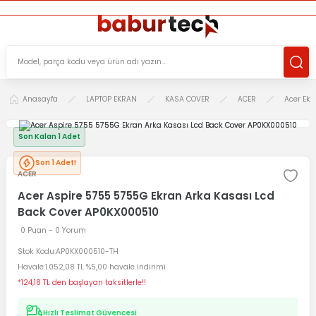
ÜCRETSİZ TESLİMAT İMKANI
KOŞULSUZ İADE HAKKI
SÜRDÜRÜLEBİLİR ÜRÜNLER
Anasayfa
LAPTOP EKRAN
KASA COVER
ACER
Acer Ekr
Son Kalan 1 Adet
Son 1 Adet!
ACER
Acer Aspire 5755 5755G Ekran Arka Kasası Lcd
Back Cover AP0KX000510
0 Puan - 0 Yorum
Stok Kodu
AP0KX000510-TH
Havale
1.052,08 TL %5,00 havale indirimi
*124,18 TL den başlayan taksitlerle!!
Hızlı Teslimat Güvencesi