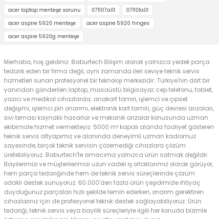
acer laptop menteşe sorunu
071107a01
071101a01
acer aspire 5920 menteşe
acer aspire 5920 hinges
acer aspire 5920g menteşe
Merhaba, hoş geldiniz. Baburtech Bilişim olarak yalnızca yedek parça
tedarik eden bir firma değil, aynı zamanda ileri seviye teknik servis
hizmetleri sunan profesyonel bir teknoloji merkezidir. Türkiye'nin dört bir
yanından gönderilen laptop, masaüstü bilgisayar, cep telefonu, tablet,
yazıcı ve medikal cihazlarda; anakart tamiri, işlemci ve çipset
değişimi, işlemci pin onarımı, elektronik kart tamiri, güç devresi arızaları,
sıvı teması kaynaklı hasarlar ve mekanik arızalar konusunda uzman
ekibimizle hizmet vermekteyiz. 5000 m² kapalı alanda faaliyet gösteren
teknik servis altyapımız ve alanında deneyimli uzman kadromuz
sayesinde, birçok teknik servisin çözemediği cihazlara çözüm
üretebiliyoruz. Baburtech'te amacımız yalnızca ürün satmak değildir.
Bayilerimizi ve müşterilerimizi uzun vadeli iş ortaklarımız olarak görüyor,
hem parça tedariğinde hem de teknik servis süreçlerinde çözüm
odaklı destek sunuyoruz. 60.000'den fazla ürün çeşidimizle ihtiyaç
duyduğunuz parçaları hızlı şekilde temin ederken, onarım gerektiren
cihazlarınız için de profesyonel teknik destek sağlayabiliyoruz. Ürün
tedariği, teknik servis veya bayilik süreçleriyle ilgili her konuda bizimle