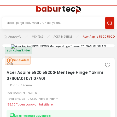
ÜCRETSİZ TESLİMAT İMKANI
KOŞULSUZ İADE HAKKI
SÜRDÜRÜLEBİLİR ÜRÜNLER
Anasayfa
MENTEŞE
ACER MENTEŞE
Acer Aspire 5920 5920G 
Son Kalan 3 Adet
Son 3 Adet!
ACER
Acer Aspire 5920 5920G Menteşe Hinge Takımı
071101A01 071107A01
0 Puan - 0 Yorum
Stok Kodu
071107A01-6
Havale
497,35 TL %5,00 havale indirimi
*58,70 TL den başlayan taksitlerle!!
Hızlı Teslimat Güvencesi