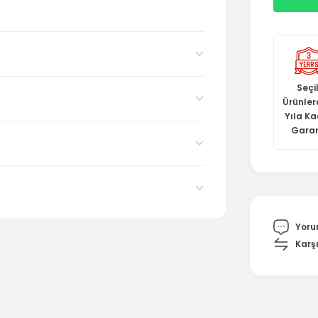
Seçil
Ürünler
Yıla K
Garan
Yoru
Karşı