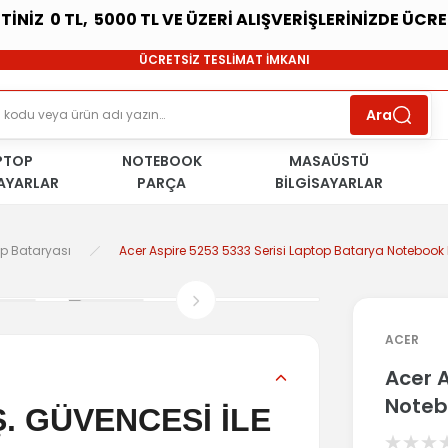
ETİNİZ 0 TL, 5000 TL VE ÜZERİ ALIŞVERİŞLERİNİZDE ÜCR
SÜRDÜRÜLEBİLİR ÜRÜNLER
ÜCRETSİZ TESLİMAT İMKANI
KOŞULSUZ İADE HAKKI
SÜRDÜRÜLEBİLİR ÜRÜNLER
Ara
ÜCRETSİZ TESLİMAT İMKANI
KOŞULSUZ İADE HAKKI
PTOP
NOTEBOOK
SÜRDÜRÜLEBİLİR ÜRÜNLER
MASAÜSTÜ
SAYARLAR
PARÇA
BİLGİSAYARLAR
op Bataryası
Acer Aspire 5253 5333 Serisi Laptop Batarya Notebook P
ACER
Acer 
Noteb
. GÜVENCESİ İLE