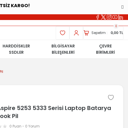
ETSİZ KARGO!
0
Sepetim :
0,00 TL
HARDDİSKLER
BİLGİSAYAR
ÇEVRE
SSDLER
BİLEŞENLERİ
BİRİMLERİ
il
Aspire 5253 5333 Serisi Laptop Batarya
ook Pil
0 Puan - 0 Yorum