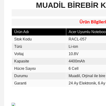
MUADİL BİREBİR 
Ürün Bilgiler
Ürün Adı
Acer Uyumlu Notebook
Stok Kodu
RACL-057
Türü
Li-ion
Voltaj
10.8V
Kapasite
4400mAh
Hücre Sayısı
6 Cell
Durumu
Muadil, Orjinal ile bire 
Garanti
24 Ay Elektronik, 6 Ay 