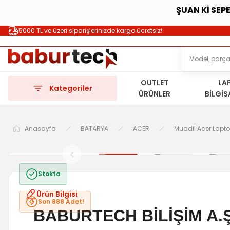
ŞUAN Kİ SEP
5000 TL ve üzeri siparişlerinizde kargo ücretsiz!
OUTLET
LA
Kategoriler
ÜRÜNLER
BİLGİ
Anasayfa
BATARYA
ACER
Muadil Acer Lapt
Stokta
Ürün Bilgisi
Son 888 Adet!
BABURTECH BİLİŞİM A.Ş