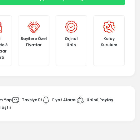
i
Bayilere Özel
Orjinal
Kolay
de 3
Fiyatlar
Ürün
Kurulum
adar
ti
m Yap
Tavsiye Et
Fiyat Alarmı
Ürünü Paylaş
laştır