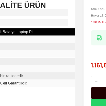
KALİTE ÜRÜN
Stok Kodu
Havale
1.
i
*130,25 TL
 Batarya Laptop Pil
Hı
1.161,
bir kalitededir.
Cell Garantilidir.