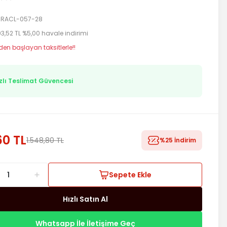
RACL-057-28
103,52 TL %5,00 havale indirimi
 den başlayan taksitlerle!!
zlı Teslimat Güvencesi
60 TL
1.548,80 TL
%25 İndirim
Sepete Ekle
Hızlı Satın Al
Whatsapp İle İletişime Geç