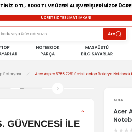
ETİNİZ 0 TL, 5000 TL VE ÜZERİ ALIŞVERİŞLERİNİZDE ÜCR
SÜRDÜRÜLEBİLİR ÜRÜNLER
ÜCRETSİZ TESLİMAT İMKANI
KOŞULSUZ İADE HAKKI
SÜRDÜRÜLEBİLİR ÜRÜNLER
Ara
ÜCRETSİZ TESLİMAT İMKANI
KOŞULSUZ İADE HAKKI
PTOP
NOTEBOOK
SÜRDÜRÜLEBİLİR ÜRÜNLER
MASAÜSTÜ
SAYARLAR
PARÇA
BİLGİSAYARLAR
op Bataryası
Acer Aspire 5755 7251 Serisi Laptop Batarya Notebook P
ACER
Acer A
Noteb
. GÜVENCESİ İLE