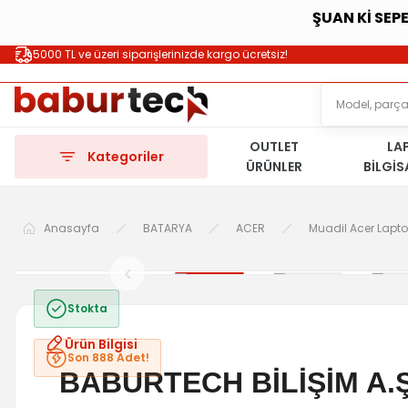
ŞUAN Kİ SEP
5000 TL ve üzeri siparişlerinizde kargo ücretsiz!
OUTLET
LA
Kategoriler
ÜRÜNLER
BİLGİ
Anasayfa
BATARYA
ACER
Muadil Acer Lapt
Stokta
Ürün Bilgisi
Son 888 Adet!
BABURTECH BİLİŞİM A.Ş