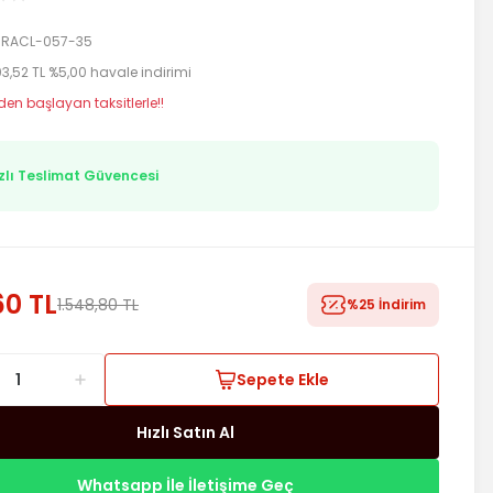
RACL-057-35
103,52 TL %5,00 havale indirimi
 den başlayan taksitlerle!!
zlı Teslimat Güvencesi
60 TL
1.548,80 TL
%25 İndirim
Sepete Ekle
Hızlı Satın Al
Whatsapp İle İletişime Geç