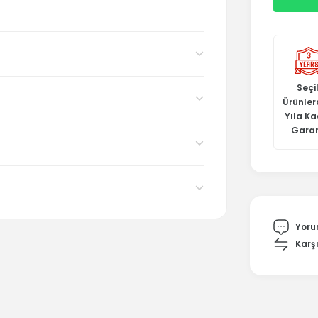
Seçil
Ürünler
Yıla K
Garan
Yoru
Karşı