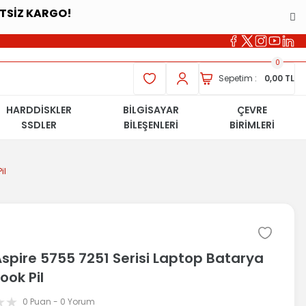
ETSİZ KARGO!
0
Sepetim :
0,00 TL
HARDDİSKLER
BİLGİSAYAR
ÇEVRE
SSDLER
BİLEŞENLERİ
BİRİMLERİ
il
spire 5755 7251 Serisi Laptop Batarya
ook Pil
0 Puan - 0 Yorum