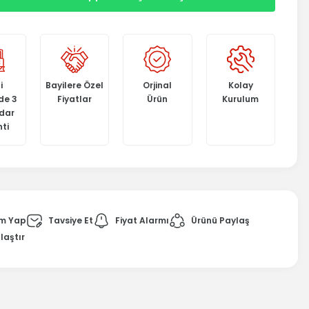
i
Bayilere Özel
Orjinal
Kolay
de 3
Fiyatlar
Ürün
Kurulum
adar
ti
m Yap
Tavsiye Et
Fiyat Alarmı
Ürünü Paylaş
laştır