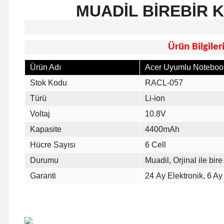
MUADİL BİREBİR 
Ürün Bilgiler
Ürün Adı
Acer Uyumlu Notebook
Stok Kodu
RACL-057
Türü
Li-ion
Voltaj
10.8V
Kapasite
4400mAh
Hücre Sayısı
6 Cell
Durumu
Muadil, Orjinal ile bire 
Garanti
24 Ay Elektronik, 6 Ay 