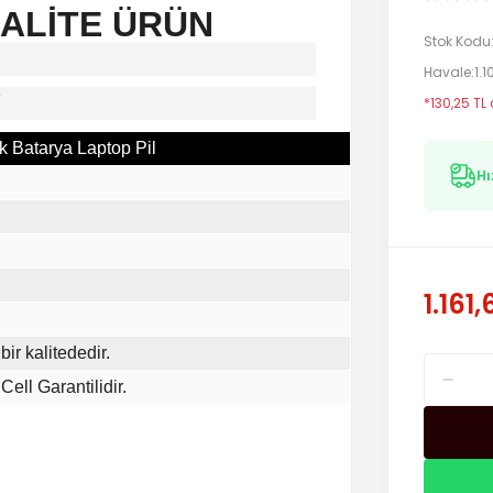
KALİTE ÜRÜN
Stok Kodu
Havale
1.
i
*130,25 TL
 Batarya Laptop Pil
Hı
1.161,
bir kalitededir.
Cell Garantilidir.