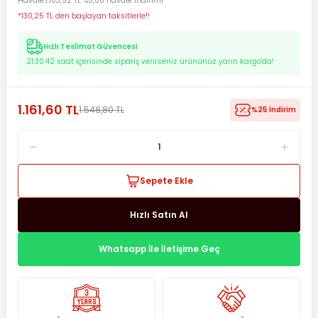
Havale
1.103,52 TL %5,00 havale indirimi
*130,25 TL den başlayan taksitlerle!!
Hızlı Teslimat Güvencesi
21:30:41
saat içerisinde sipariş verirseniz ürününüz yarın kargo'da!
1.161,60 TL
1.548,80 TL
%25 İndirim
Sepete Ekle
Hızlı Satın Al
Whatsapp İle İletişime Geç