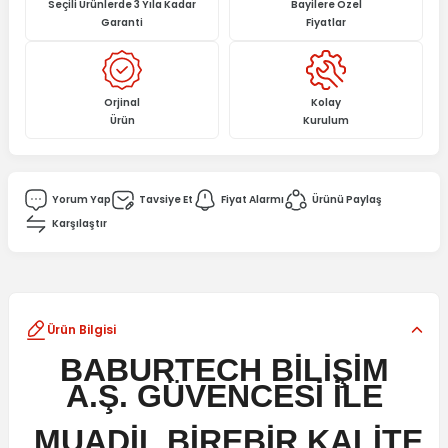
Seçili Ürünlerde 3 Yıla Kadar
Bayilere Özel
Garanti
Fiyatlar
Orjinal
Kolay
Ürün
Kurulum
Yorum Yap
Tavsiye Et
Fiyat Alarmı
Ürünü Paylaş
Karşılaştır
Ürün Bilgisi
BABURTECH BİLİŞİM
A.Ş. GÜVENCESİ İLE
MUADİL BİREBİR KALİTE