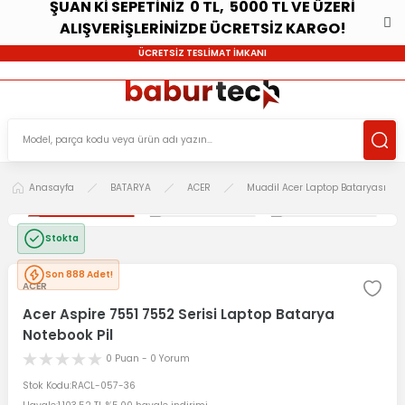
ŞUAN Kİ SEPETİNİZ 0 TL, 5000 TL VE ÜZERİ
ALIŞVERİŞLERİNİZDE ÜCRETSİZ KARGO!
ÜCRETSİZ TESLİMAT İMKANI
Anasayfa
BATARYA
ACER
Muadil Acer Laptop Bataryası
Stokta
Son 888 Adet!
ACER
Acer Aspire 7551 7552 Serisi Laptop Batarya
Notebook Pil
0 Puan - 0 Yorum
Stok Kodu
RACL-057-36