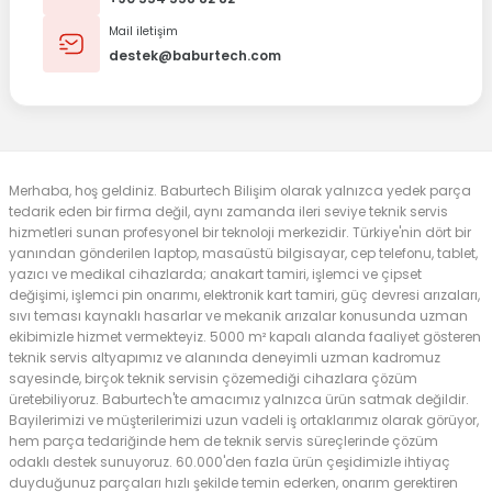
Mail iletişim
destek@baburtech.com
Merhaba, hoş geldiniz. Baburtech Bilişim olarak yalnızca yedek parça
tedarik eden bir firma değil, aynı zamanda ileri seviye teknik servis
hizmetleri sunan profesyonel bir teknoloji merkezidir. Türkiye'nin dört bir
yanından gönderilen laptop, masaüstü bilgisayar, cep telefonu, tablet,
yazıcı ve medikal cihazlarda; anakart tamiri, işlemci ve çipset
değişimi, işlemci pin onarımı, elektronik kart tamiri, güç devresi arızaları,
sıvı teması kaynaklı hasarlar ve mekanik arızalar konusunda uzman
ekibimizle hizmet vermekteyiz. 5000 m² kapalı alanda faaliyet gösteren
teknik servis altyapımız ve alanında deneyimli uzman kadromuz
sayesinde, birçok teknik servisin çözemediği cihazlara çözüm
üretebiliyoruz. Baburtech'te amacımız yalnızca ürün satmak değildir.
Bayilerimizi ve müşterilerimizi uzun vadeli iş ortaklarımız olarak görüyor,
hem parça tedariğinde hem de teknik servis süreçlerinde çözüm
odaklı destek sunuyoruz. 60.000'den fazla ürün çeşidimizle ihtiyaç
duyduğunuz parçaları hızlı şekilde temin ederken, onarım gerektiren