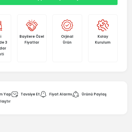
i
Bayilere Özel
Orjinal
Kolay
de 3
Fiyatlar
Ürün
Kurulum
adar
ti
m Yap
Tavsiye Et
Fiyat Alarmı
Ürünü Paylaş
laştır