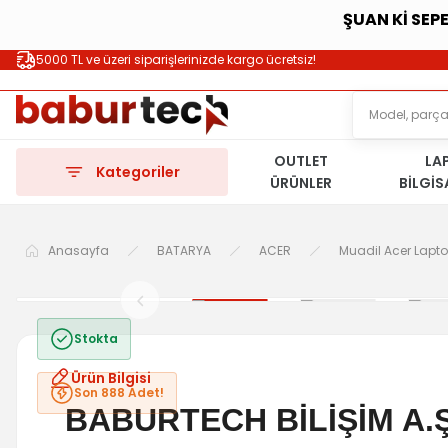
ŞUAN Kİ SEP
5000 TL ve üzeri siparişlerinizde kargo ücretsiz!
OUTLET
LA
Kategoriler
ÜRÜNLER
BİLGİ
Anasayfa
BATARYA
ACER
Muadil Acer Lapt
Stokta
Ürün Bilgisi
Son 888 Adet!
BABURTECH BİLİŞİM A.Ş