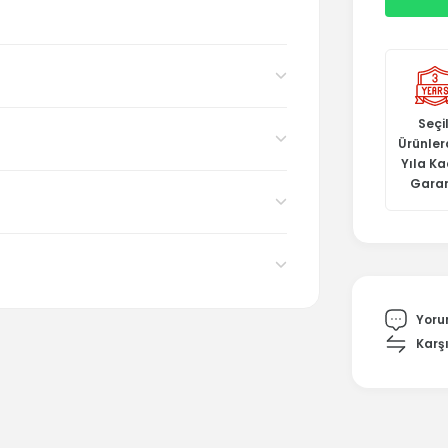
Seçil
Ürünler
Yıla K
Garan
Yoru
Karşı