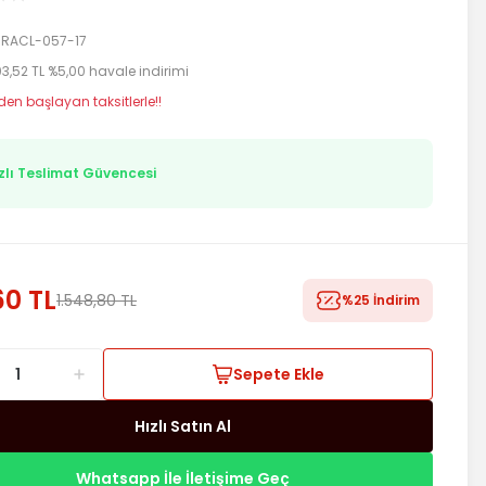
RACL-057-17
103,52 TL %5,00 havale indirimi
 den başlayan taksitlerle!!
zlı Teslimat Güvencesi
60 TL
1.548,80 TL
%25 İndirim
Sepete Ekle
Hızlı Satın Al
Whatsapp İle İletişime Geç