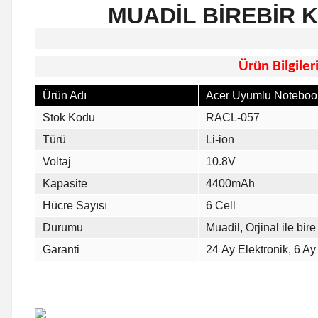
MUADİL BİREBİR 
Ürün Bilgiler
Ürün Adı
Acer Uyumlu Notebook
Stok Kodu
RACL-057
Türü
Li-ion
Voltaj
10.8V
Kapasite
4400mAh
Hücre Sayısı
6 Cell
Durumu
Muadil, Orjinal ile bire 
Garanti
24 Ay Elektronik, 6 Ay 