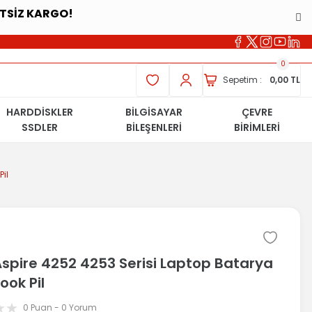
ETSİZ KARGO!
0
Sepetim :
0,00 TL
HARDDİSKLER
BİLGİSAYAR
ÇEVRE
SSDLER
BİLEŞENLERİ
BİRİMLERİ
il
Aspire 4252 4253 Serisi Laptop Batarya
ook Pil
0 Puan - 0 Yorum