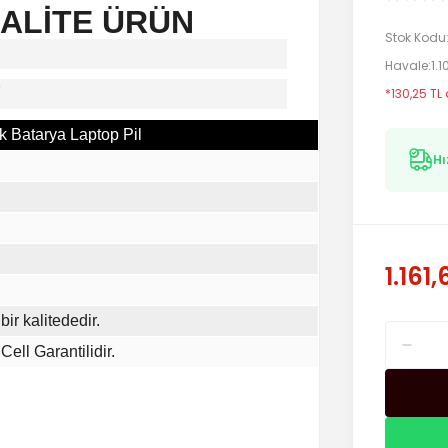
KALİTE ÜRÜN
Stok Kodu
Havale
1.
i
*130,25 TL
 Batarya Laptop Pil
Hı
1.161,
bir kalitededir.
Cell Garantilidir.