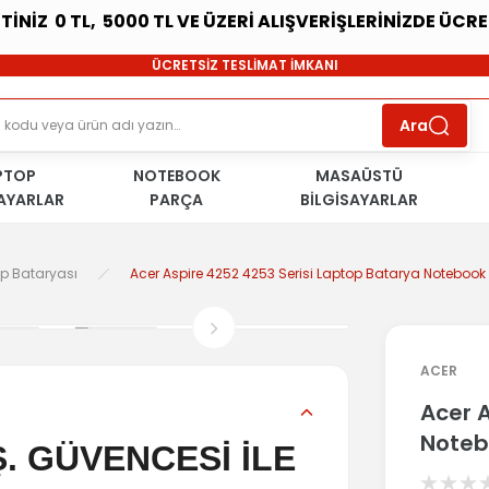
ETİNİZ 0 TL, 5000 TL VE ÜZERİ ALIŞVERİŞLERİNİZDE ÜCR
SÜRDÜRÜLEBİLİR ÜRÜNLER
ÜCRETSİZ TESLİMAT İMKANI
KOŞULSUZ İADE HAKKI
SÜRDÜRÜLEBİLİR ÜRÜNLER
Ara
ÜCRETSİZ TESLİMAT İMKANI
KOŞULSUZ İADE HAKKI
PTOP
NOTEBOOK
SÜRDÜRÜLEBİLİR ÜRÜNLER
MASAÜSTÜ
SAYARLAR
PARÇA
BİLGİSAYARLAR
op Bataryası
Acer Aspire 4252 4253 Serisi Laptop Batarya Notebook P
ACER
Acer 
Noteb
. GÜVENCESİ İLE