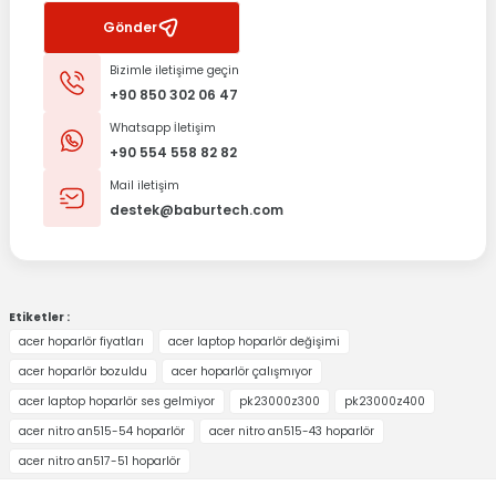
Gönder
Bizimle iletişime geçin
+90 850 302 06 47
Whatsapp İletişim
+90 554 558 82 82
Mail iletişim
destek@baburtech.com
Etiketler :
acer hoparlör fiyatları
acer laptop hoparlör değişimi
acer hoparlör bozuldu
acer hoparlör çalışmıyor
acer laptop hoparlör ses gelmiyor
pk23000z300
pk23000z400
acer nitro an515-54 hoparlör
acer nitro an515-43 hoparlör
acer nitro an517-51 hoparlör