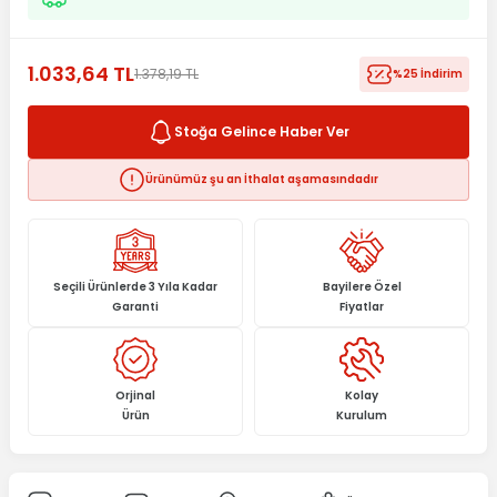
1.033,64 TL
1.378,19 TL
%25 İndirim
Stoğa Gelince Haber Ver
Ürünümüz şu an İthalat aşamasındadır
Seçili Ürünlerde 3 Yıla Kadar
Bayilere Özel
Garanti
Fiyatlar
Orjinal
Kolay
Ürün
Kurulum