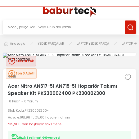
ÜCRETSİZ TESLİMAT İMKANI
KOŞULSUZ İADE HAKKI
SÜRDÜRÜLEBİLİR ÜRÜNLER
Anasayfa
YEDEK PARÇALAR
LAPTOP YEDEK PARÇA
LAPTOP HO
Stokta Yok
Son 0 Adet!
ACER
Acer Nitro AN517-51 AN715-51 Hoparlör Takımı
Speaker Kit PK23000Z400 PK23000Z300
0 Puan - 0 Yorum
Stok Kodu
PK23000Z300-1
Havale
981,96 TL %5,00 havale indirimi
*115,91 TL den başlayan taksitlerle!!
Hızlı Teslimat Güvencesi