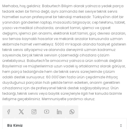
Merhaba, hoş geldiniz. Baburtech Bilişim olarak yalnızca yedek parça
tedarik eden bir firma değil, aynı zamanda ileri seviye teknik servis
hizmetleri sunan profesyonel bir teknoloji merkezidir. Türkiye'nin dört bir
yanından gönderilen laptop, masaüstü bilgisayar, cep telefonu, tablet,
yazıcı ve medikal cihazlarda; anakart tamiri, işlemci ve çipset
değişimi, işlemci pin onarımı, elektronik kart tamiri, güç devresi arızaları,
sıvı teması kaynaklı hasarlar ve mekanik arızalar konusunda uzman
ekibimizle hizmet vermekteyiz. 5000 m² kapalı alanda faaliyet gösteren
teknik servis altyapımız ve alanında deneyimli uzman kadromuz
sayesinde, birçok teknik servisin çözemediği cihazlara çözüm
üretebiliyoruz. Baburtech'te amacımız yalnızca ürün satmak değildir.
Bayilerimizi ve müşterilerimizi uzun vadeli iş ortaklarımız olarak görüyor,
hem parça tedariğinde hem de teknik servis süreçlerinde çözüm
odaklı destek sunuyoruz. 60.000'den fazla ürün çeşidimizle ihtiyaç
duyduğunuz parçaları hızlı şekilde temin ederken, onarım gerektiren
cihazlarınız için de profesyonel teknik destek sağlayabiliyoruz. Ürün
tedariği, teknik servis veya bayilik süreçleriyle ilgili her konuda bizimle
iletişime geçebilirsiniz. Memnuniyetle yardımcı oluruz.
Biz Kimiz