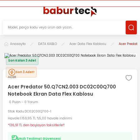
ÜCRETSİZ TESLİMAT İMKANI
KOŞULSUZ İADE HAKKI
SÜRDÜRÜLEBİLİR ÜRÜNLER
Anasayfa
DATA KABLO
Acer Data Flex Kablosu
Acer Predat
Son Kalan 3 Adet
Son 3 Adet!
ACER
Acer Predator 50.Q7CN2.003 DC02C00Q700
Notebook Ekran Data Flex Kablosu
0 Puan - 0 Yorum
Stok Kodu
DC02C00Q700-1
Havale
1.159,95 TL %5,00 havale indirimi
*136,91 TL den başlayan taksitlerle!!
Hızlı Teslimat Güvencesi