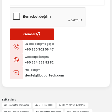
0.0 Puan - 0 Yorum
1.018,87
TL
1.358,49
TL
Stokta Yok
Gönder
Bizimle iletişime geçin
+90 850 302 06 47
Whatsapp İletişim
+90 554 558 82 82
Mail iletişim
destek@baburtech.com
Etiketler :
asus data kablosu
1422-00s3000
n53sm data kablosu
n53sv data kablosu
n53d data kablosu
n53j data kablosu