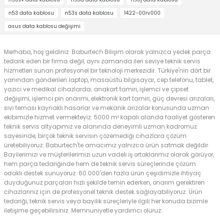
n53 data kablosu
n53s data kablosu
1422-00rv000
asus data kablosu değişimi
Merhaba, hoş geldiniz. Baburtech Bilişim olarak yalnızca yedek parça
tedarik eden bir firma değil, aynı zamanda ileri seviye teknik servis
hizmetleri sunan profesyonel bir teknoloji merkezidir. Türkiye'nin dört bir
yanından gönderilen laptop, masaüstü bilgisayar, cep telefonu, tablet,
yazıcı ve medikal cihazlarda; anakart tamiri, işlemci ve çipset
değişimi, işlemci pin onarımı, elektronik kart tamiri, güç devresi arızaları,
sıvı teması kaynaklı hasarlar ve mekanik arızalar konusunda uzman
ekibimizle hizmet vermekteyiz. 5000 m² kapalı alanda faaliyet gösteren
teknik servis altyapımız ve alanında deneyimli uzman kadromuz
sayesinde, birçok teknik servisin çözemediği cihazlara çözüm
üretebiliyoruz. Baburtech'te amacımız yalnızca ürün satmak değildir.
Bayilerimizi ve müşterilerimizi uzun vadeli iş ortaklarımız olarak görüyor,
hem parça tedariğinde hem de teknik servis süreçlerinde çözüm
odaklı destek sunuyoruz. 60.000'den fazla ürün çeşidimizle ihtiyaç
duyduğunuz parçaları hızlı şekilde temin ederken, onarım gerektiren
cihazlarınız için de profesyonel teknik destek sağlayabiliyoruz. Ürün
tedariği, teknik servis veya bayilik süreçleriyle ilgili her konuda bizimle
iletişime geçebilirsiniz. Memnuniyetle yardımcı oluruz.