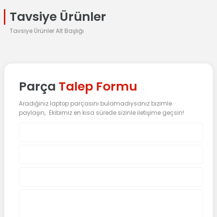
Tavsiye Ürünler
Tavsiye Ürünler Alt Başlığı
%25 İndirim
ASUS
Orijinal Asus G72 Notebook Klavye Tuş Takımı (NSK-UG101)
Parça
Talep Formu
Aradığınız laptop parçasını bulamadıysanız bizimle
0.0 Puan - 0 Yorum
paylaşın, Ekibimiz en kısa sürede sizinle iletişime geçsin!
930,27
TL
1.240,36
TL
Sepete Ekle
Tükendi
ASUS
Asus N53 N53D N53J N53JN N53S N53SV Tetik Butonu Dc Power Ja