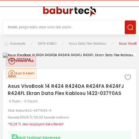
ÜCRETSİZ TESLİMAT İMKANI
KOŞULSUZ İADE HAKKI
SÜRDÜRÜLEBİLİR ÜRÜNLER
Anasayfa
DATA KABLO
Asus Data Flex Kablosu
Asus VivoBo
Stokta Yok
Son 0 Adet!
ASUS
Asus VivoBook 14 R424 R424DA R424FA R424FJ
R424FL Ekran Data Flex Kablosu 1422-037T0AS
0 Puan - 0 Yorum
Stok Kodu
1422-037T0AS-4
Havale
519,16 TL %5,00 havale indirimi
*61,28 TL den başlayan taksitlerle!!
Hızlı Teslimat Güvencesi