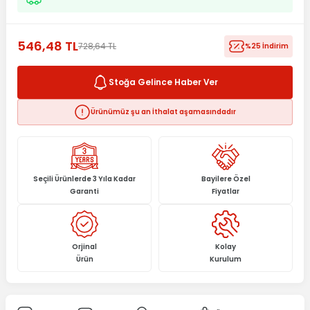
546,48 TL
728,64 TL
%25 İndirim
Stoğa Gelince Haber Ver
Ürünümüz şu an İthalat aşamasındadır
Seçili Ürünlerde 3 Yıla Kadar
Bayilere Özel
Garanti
Fiyatlar
Orjinal
Kolay
Ürün
Kurulum