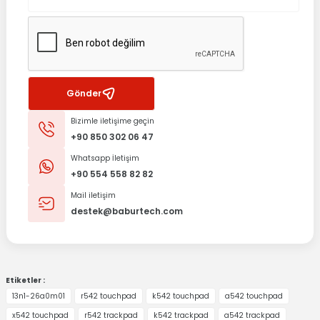
Gönder
Bizimle iletişime geçin
+90 850 302 06 47
Whatsapp İletişim
+90 554 558 82 82
Mail iletişim
destek@baburtech.com
Etiketler :
13n1-26a0m01
r542 touchpad
k542 touchpad
a542 touchpad
x542 touchpad
r542 trackpad
k542 trackpad
a542 trackpad