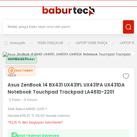
ÜCRETSİZ TESLİMAT İMKANI
KOŞULSUZ İADE HAKKI
SÜRDÜRÜLEBİLİR ÜRÜNLER
Anasayfa
YEDEK PARÇALAR
LAPTOP YEDEK PARÇA
LAPTOP TO
Son Kalan 1 Adet
Son 1 Adet!
ASUS
Asus ZenBook 14 BX431 UX431FL UX431FA UX431DA
Notebook Touchpad Trackpad LA461D-2201
0 Puan - 0 Yorum
Stok Kodu
LA461D-2201-1
Havale
695,97 TL %5,00 havale indirimi
*82,15 TL den başlayan taksitlerle!!
Hızlı Teslimat Güvencesi