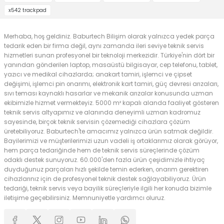
x542 trackpad
Merhaba, hoş geldiniz. Baburtech Bilişim olarak yalnızca yedek parça
tedarik eden bir firma değil, aynı zamanda ileri seviye teknik servis
hizmetleri sunan profesyonel bir teknoloji merkezidir. Türkiye'nin dört bir
yanından gönderilen laptop, masaüstü bilgisayar, cep telefonu, tablet,
yazıcı ve medikal cihazlarda; anakart tamiri, işlemci ve çipset
değişimi, işlemci pin onarımı, elektronik kart tamiri, güç devresi arızaları,
sıvı teması kaynaklı hasarlar ve mekanik arızalar konusunda uzman
ekibimizle hizmet vermekteyiz. 5000 m² kapalı alanda faaliyet gösteren
teknik servis altyapımız ve alanında deneyimli uzman kadromuz
sayesinde, birçok teknik servisin çözemediği cihazlara çözüm
üretebiliyoruz. Baburtech'te amacımız yalnızca ürün satmak değildir.
Bayilerimizi ve müşterilerimizi uzun vadeli iş ortaklarımız olarak görüyor,
hem parça tedariğinde hem de teknik servis süreçlerinde çözüm
odaklı destek sunuyoruz. 60.000'den fazla ürün çeşidimizle ihtiyaç
duyduğunuz parçaları hızlı şekilde temin ederken, onarım gerektiren
cihazlarınız için de profesyonel teknik destek sağlayabiliyoruz. Ürün
tedariği, teknik servis veya bayilik süreçleriyle ilgili her konuda bizimle
iletişime geçebilirsiniz. Memnuniyetle yardımcı oluruz.