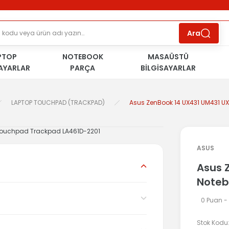
ÜCRETSİZ TESLİMAT İMKANI
KOŞULSUZ İADE
HAKKI
SÜRDÜRÜLEBİLİR ÜRÜNLER
Ara
PTOP
NOTEBOOK
MASAÜSTÜ
SAYARLAR
PARÇA
BİLGİSAYARLAR
LAPTOP TOUCHPAD (TRACKPAD)
Asus ZenBook 14 UX431 UM431 U
ASUS
Asus 
Noteb
0 Puan -
Stok Kodu