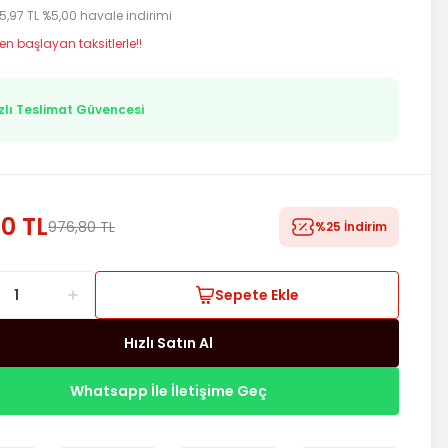
5,97 TL %5,00 havale indirimi
en başlayan taksitlerle!!
zlı Teslimat Güvencesi
0 TL
976,80 TL
%25 İndirim
Sepete Ekle
Hızlı Satın Al
Whatsapp İle İletişime Geç