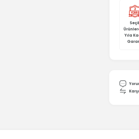
Seçil
Ürünler
Yıla K
Garan
Yoru
Karşı