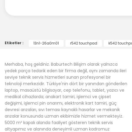
Etiketler :
13n1-26a0m01
r542 touchpad
k542 touchp
Merhaba, hoş geldiniz. Baburtech Bilişim olarak yalnızca
yedek parça tedarik eden bir firma değil, aynı zamanda ileri
seviye teknik servis hizmetleri sunan profesyonel bir
teknoloji merkezidir. Türkiye'nin dört bir yanından gönderilen
laptop, masaüstü bilgisayar, cep telefonu, tablet, yazıcı ve
medikal cihazlarda; anakart tamiri, işlemci ve çipset
değişimi, işlemci pin onarımı, elektronik kart tamiri, güç
devresi arızaları, sıvı teması kaynaklı hasarlar ve mekanik
arızalar konusunda uzman ekibimizle hizmet vermekteyiz.
5000 m² kapalı alanda faaliyet gösteren teknik servis
altyapımız ve alanında deneyimli uzman kadromuz