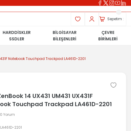
Sepetim :
HARDDİSKLER
BİLGİSAYAR
ÇEVRE
SSDLER
BİLEŞENLERİ
BİRİMLERİ
X431F Notebook Touchpad Trackpad LA461D-2201
ZenBook 14 UX431 UM431 UX431F
ook Touchpad Trackpad LA461D-2201
 0 Yorum
LA461D-2201