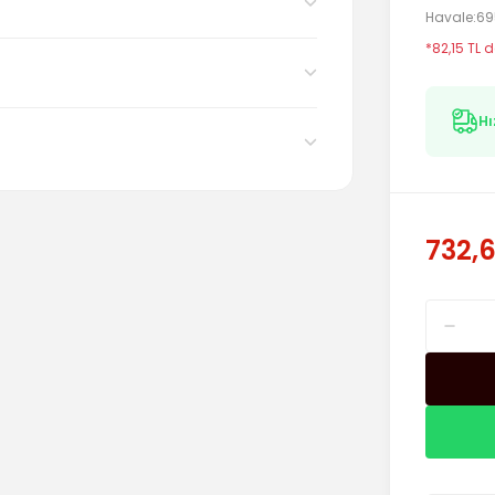
Havale
69
*82,15 TL d
Hı
732,6