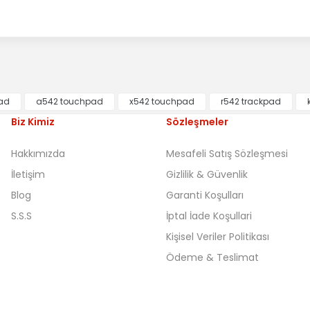
ad
a542 touchpad
x542 touchpad
r542 trackpad
Biz Kimiz
Sözleşmeler
Hakkımızda
Mesafeli Satış Sözleşmesi
İletişim
Gizlilik & Güvenlik
Blog
Garanti Koşulları
S.S.S
İptal İade Koşullari
Kişisel Veriler Politikası
Ödeme & Teslimat