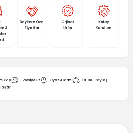
i
Bayilere Özel
Orjinal
Kolay
de 3
Fiyatlar
Ürün
Kurulum
adar
ti
m Yap
Tavsiye Et
Fiyat Alarmı
Ürünü Paylaş
laştır