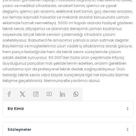
yanından gönderilen laptop, masaüstü bilgisayar, cep telefonu, tablet,
yazıcı ve medikal cihazlarda; anakart tamiri, işlemci ve çipset
değişimi, işlemci pin onarımı, elektronik kart tamiri, güç devresi arızaları,
sıvı teması kaynaklı hasarlar ve mekanik arızalar konusunda uzman
ekibimizle hizmet vermekteyiz. 5000 m² kapalı alanda faaliyet gösteren
teknik servis altyapımız ve alanında deneyimli uzman kadromuz
sayesinde, birçok teknik servisin çözemediği cihazlara çözüm
üretebiliyoruz. Baburtech'te amacımız yalnızca ürün satmak değildir.
Bayilerimizi ve müşterilerimizi uzun vadeli iş ortaklarımız olarak görüyor,
hem parça tedariğinde hem de teknik servis süreçlerinde çözüm
odaklı destek sunuyoruz. 60.000'den fazla ürün çeşidimizle ihtiyaç
duyduğunuz parçaları hızlı şekilde temin ederken, onarım gerektiren
cihazlarınız için de profesyonel teknik destek sağlayabiliyoruz. Ürün
tedariği, teknik servis veya bayilik süreçleriyle ilgili her konuda bizimle
iletişime geçebilirsiniz. Memnuniyetle yardımcı oluruz.
Biz Kimiz
Sözleşmeler