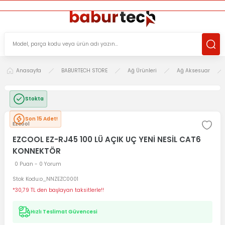
ÜCRETSİZ TESLİMAT İMKANI
KOŞULSUZ İADE HAKKI
SÜRDÜRÜLEBİLİR ÜRÜNLER
Anasayfa
BABURTECH STORE
Ağ Ürünleri
Ağ Aksesuar
Stokta
Son 15 Adet!
Ezcool
EZCOOL EZ-RJ45 100 LÜ AÇIK UÇ YENİ NESİL CAT6
KONNEKTÖR
0 Puan - 0 Yorum
Stok Kodu
o_NNZEZC0001
*30,79 TL den başlayan taksitlerle!!
Hızlı Teslimat Güvencesi