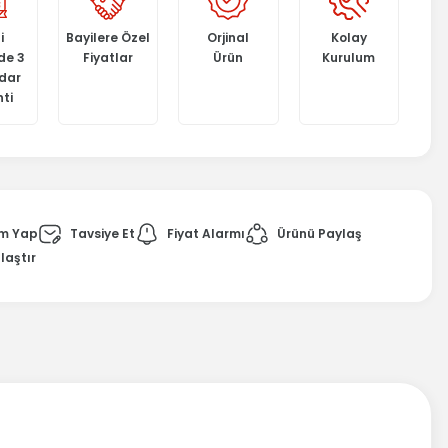
i
Bayilere Özel
Orjinal
Kolay
de 3
Fiyatlar
Ürün
Kurulum
adar
ti
m Yap
Tavsiye Et
Fiyat Alarmı
Ürünü Paylaş
laştır