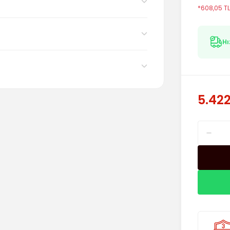
*608,05 TL
Hı
5.422