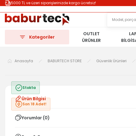
5000 TL ve üzeri siparişlerinizde kargo ücretsiz!
OUTLET
LA
Kategoriler
ÜRÜNLER
BİLGİ
Anasayfa
BABURTECH STORE
Güvenlik Ürünleri
Stokta
Ürün Bilgisi
Son 18 Adet!
Yorumlar (0)