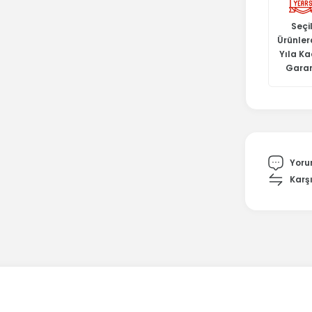
Seçil
Ürünler
Yıla K
Garan
Yoru
Karşı