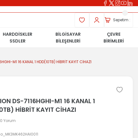
Sepetim :
HARDDİSKLER
BİLGİSAYAR
ÇEVRE
SSDLER
BİLEŞENLERİ
BİRİMLERİ
6HGHI-M1 16 KANAL 1 HDD(10TB) HİBRİT KAYIT CİHAZI
SION DS-7116HGHI-M1 16 KANAL 1
0TB) HİBRİT KAYIT CİHAZI
 0 Yorum
o_MK3MK462HAI0011