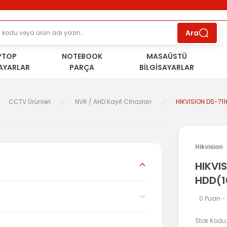
ÜCRETSİZ TESLİMAT İMKANI
KOŞULSUZ İADE
HAKKI
SÜRDÜRÜLEBİLİR ÜRÜNLER
Ara
PTOP
NOTEBOOK
MASAÜSTÜ
SAYARLAR
PARÇA
BİLGİSAYARLAR
CCTV Ürünleri
NVR / AHD Kayıt Cihazları
HIKVISION DS-711
Hikvision
HIKVI
HDD(1
0 Puan -
Stok Kodu