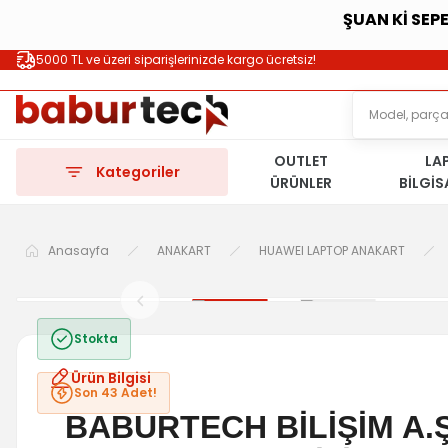
ŞUAN Kİ SEP
5000 TL ve üzeri siparişlerinizde kargo ücretsiz!
OUTLET
LA
Kategoriler
ÜRÜNLER
BİLGİ
Anasayfa
ANAKART
HUAWEI LAPTOP ANAKART
Stokta
Ürün Bilgisi
Son 43 Adet!
BABURTECH BİLİŞİM A.Ş