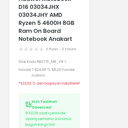
D16 03034JHX
03034JHY AMD
Ryzen 5 4600H 8GB
Ram On Board
Notebook Anakart
0 Puan - 0 Yorum
Stok Kodu
NB2715_MB_V9-1
Havale
7.824,96 TL %5,00 havale
indirimi
*923,62 TL den başlayan taksitlerle!!
Hızlı Teslimat
Güvencesi
9:50:36
saat içerisinde
sipariş verirseniz ürününüz
bugün kargo'da!