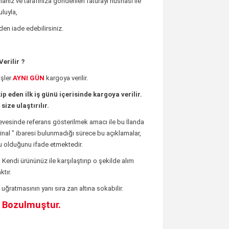
anız ve tarafınıza gönderilen faturayı nüshası ile
luyla,
den iade edebilirsiniz.
erilir ?
şler
AYNI GÜN
kargoya verilir.
ip eden ilk iş günü içerisinde kargoya verilir.
size ulaştırılır.
rçevesinde referans gösterilmek amacı ile bu İlanda
rijinal " ibaresi bulunmadığı sürece bu açıklamalar,
 olduğunu ifade etmektedir.
;
Kendi ürününüz ile karşılaştırıp o şekilde alım
tır.
uğratmasının yanı sıra zan altına sokabilir.
e Bozulmuştur.