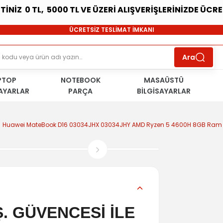
ETİNİZ 0 TL, 5000 TL VE ÜZERİ ALIŞVERİŞLERİNİZDE ÜCR
SÜRDÜRÜLEBİLİR ÜRÜNLER
ÜCRETSİZ TESLİMAT İMKANI
KOŞULSUZ İADE HAKKI
SÜRDÜRÜLEBİLİR ÜRÜNLER
Ara
ÜCRETSİZ TESLİMAT İMKANI
KOŞULSUZ İADE HAKKI
PTOP
NOTEBOOK
SÜRDÜRÜLEBİLİR ÜRÜNLER
MASAÜSTÜ
SAYARLAR
PARÇA
BİLGİSAYARLAR
Huawei MateBook D16 03034JHX 03034JHY AMD Ryzen 5 4600H 8GB Ram 
. GÜVENCESİ İLE