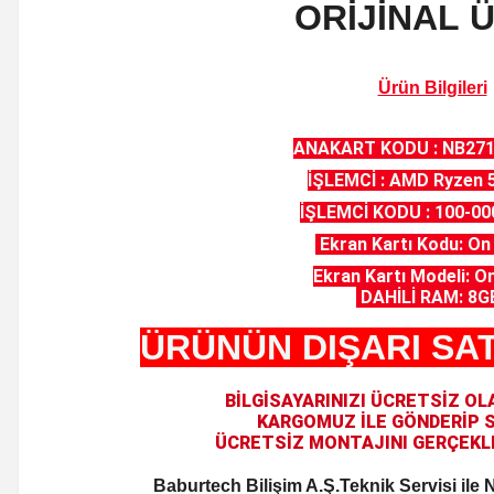
ORİJİNAL
Ürün Bilgileri
ANAKART KODU : NB27
İŞLEMCİ : AMD Ryzen 
İŞLEMCİ KODU : 100-0
Ekran Kartı Kodu: O
Ekran Kartı Modeli:
On
DAHİLİ RAM: 8G
ÜRÜNÜN DIŞARI SAT
BİLGİSAYARINIZI ÜCRETSİZ O
KARGOMUZ
İLE
GÖNDERİP 
ÜCRETSİZ MONTAJINI
GERÇEKLE
Baburtech Bilişim A.Ş.Teknik Servisi il