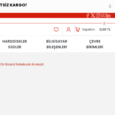
ETSİZ KARGO!
0
Sepetim :
0,00 TL
HARDDİSKLER
BİLGİSAYAR
ÇEVRE
SSDLER
BİLEŞENLERİ
BİRİMLERİ
On Board Notebook Anakart