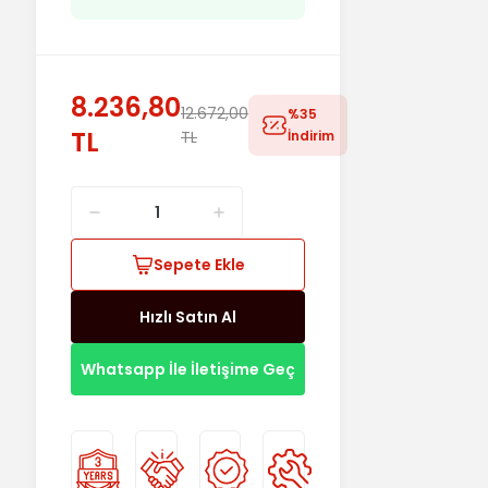
8.236,80
12.672,00
%35
TL
TL
İndirim
Sepete Ekle
Hızlı Satın Al
Whatsapp İle İletişime Geç