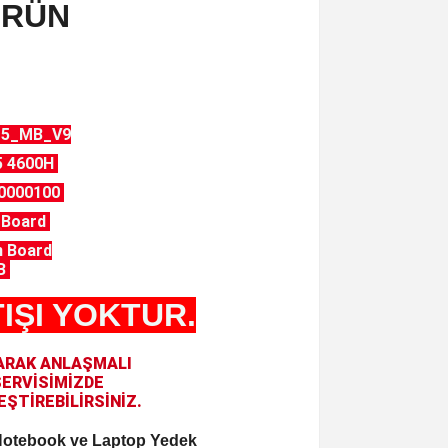
ÜRÜN
15_MB_V9
5 4600H
00000100
n Board
 Board
B
IŞI YOKTUR.
LARAK ANLAŞMALI
SERVİSİMİZDE
ŞTİREBİLİRSİNİZ.
e Notebook ve Laptop Yedek