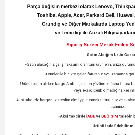
Parça değişim merkezi olarak Lenovo, Thinkpad
Toshiba, Apple, Acer, Parkard Bell, Huawei
Grundig ve Diğer Markalarda Laptop Yede
ve Temizliği ile Arızalı Bilgisayarla
Sipariş Süreci Merak Edilen
So
Satın Aldığım Ürün Garan
-
Satın alacağınız çalışır aksamı olan tüm ürünlerin, arıza durum
-Ürünler ile birlikte gelen faturanız aynı zamanda ga
-Ürünü teslim alırken kargo Ambalajının ön yüzünde nüsha fatura 
veya eksik içerik olmadığına kesinl
-Aksi takdirde kargonuzu teslim almayıp, tutanak tutturunuz ve akabin
açtırınız.
-
Aksi takdirde
İADE
ve
DEĞİŞİM
talebini
Ürünü İade Edebilir m