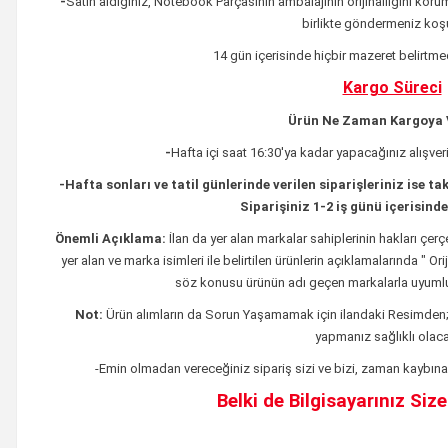
-
Satın aldığınız, Notebook Parçasının ambalajının orijinalliğini korum
birlikte göndermeniz koşu
14 gün içerisinde hiçbir mazeret belirtme
Kargo Süreci
Ürün Ne Zaman Kargoya V
-
Hafta içi saat 16:30'ya kadar yapacağınız alışveri
-
Hafta sonları ve tatil günlerinde verilen siparişleriniz ise tak
Siparişiniz 1-2 iş günü içerisinde 
Önemli Açıklama:
İlan da yer alan markalar sahiplerinin hakları çe
yer alan ve marka isimleri ile belirtilen ürünlerin açıklamalarında " O
söz konusu ürünün adı geçen markalarla uyumlu
Not:
Ürün alımların da Sorun Yaşamamak için ilandaki
Resimden
yapmanız sağlıklı olacak
-Emin olmadan vereceğiniz sipariş sizi ve bizi, zaman kaybına 
Belki de Bilgisayarınız Siz