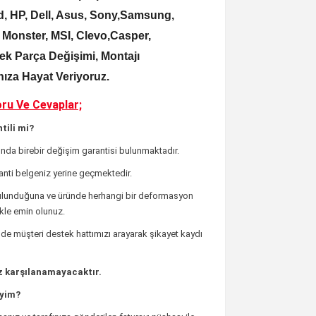
, HP, Dell, Asus, Sony,Samsung,
, Monster, MSI, Clevo,Casper,
k Parça Değişimi, Montajı
rınıza Hayat Veriyoruz.
ru Ve Cevaplar;
tili mi?
unda birebir değişim garantisi bulunmaktadır.
ranti belgeniz yerine geçmektedir.
bulunduğuna ve üründe herhangi bir deformasyon
ikle emin olunuz.
de müşteri destek hattımızı arayarak şikayet kaydı
z karşılanamayacaktır.
iyim?