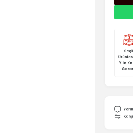
Seçil
Ürünler
Yıla K
Garan
Yoru
Karşı