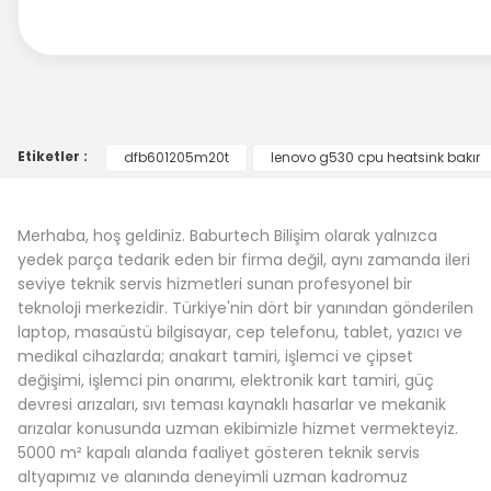
Etiketler :
dfb601205m20t
lenovo g530 cpu heatsink bakır
Merhaba, hoş geldiniz. Baburtech Bilişim olarak yalnızca
yedek parça tedarik eden bir firma değil, aynı zamanda ileri
seviye teknik servis hizmetleri sunan profesyonel bir
teknoloji merkezidir. Türkiye'nin dört bir yanından gönderilen
laptop, masaüstü bilgisayar, cep telefonu, tablet, yazıcı ve
medikal cihazlarda; anakart tamiri, işlemci ve çipset
değişimi, işlemci pin onarımı, elektronik kart tamiri, güç
devresi arızaları, sıvı teması kaynaklı hasarlar ve mekanik
arızalar konusunda uzman ekibimizle hizmet vermekteyiz.
5000 m² kapalı alanda faaliyet gösteren teknik servis
altyapımız ve alanında deneyimli uzman kadromuz