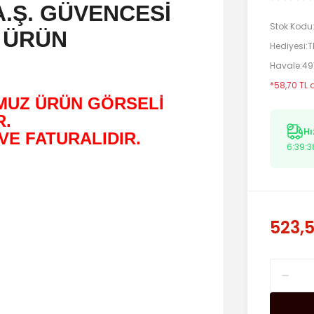
A.Ş. GÜVENCESİ
Stok Kodu
 ÜRÜN
Hediyesi
T
Havale
49
*58,70 TL 
MUZ ÜRÜN GÖRSELİ
R.
Hı
VE FATURALIDIR.
6:39:3
523,5