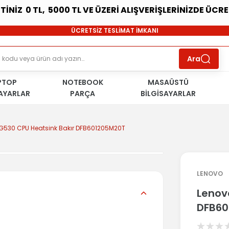
ETİNİZ 0 TL, 5000 TL VE ÜZERİ ALIŞVERİŞLERİNİZDE ÜCR
SÜRDÜRÜLEBİLİR ÜRÜNLER
ÜCRETSİZ TESLİMAT İMKANI
KOŞULSUZ İADE HAKKI
SÜRDÜRÜLEBİLİR ÜRÜNLER
Ara
ÜCRETSİZ TESLİMAT İMKANI
KOŞULSUZ İADE HAKKI
PTOP
NOTEBOOK
SÜRDÜRÜLEBİLİR ÜRÜNLER
MASAÜSTÜ
SAYARLAR
PARÇA
BİLGİSAYARLAR
G530 CPU Heatsink Bakır DFB601205M20T
LENOVO
Lenov
DFB60