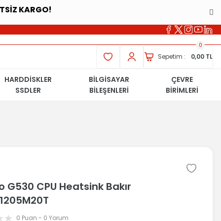
ETSİZ KARGO!
0
Sepetim :
0,00 TL
HARDDİSKLER
BİLGİSAYAR
ÇEVRE
SSDLER
BİLEŞENLERİ
BİRİMLERİ
o G530 CPU Heatsink Bakır
1205M20T
0 Puan - 0 Yorum