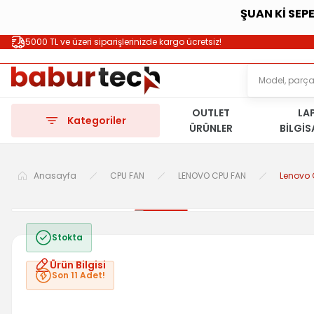
ŞUAN Kİ SEP
5000 TL ve üzeri siparişlerinizde kargo ücretsiz!
OUTLET
LA
Kategoriler
ÜRÜNLER
BİLGİ
Anasayfa
CPU FAN
LENOVO CPU FAN
Lenovo 
Stokta
Ürün Bilgisi
Son 11 Adet!