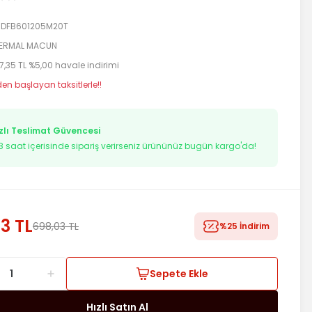
DFB601205M20T
ERMAL MACUN
7,35 TL %5,00 havale indirimi
den başlayan taksitlerle!!
zlı Teslimat Güvencesi
7
saat içerisinde sipariş verirseniz ürününüz bugün kargo'da!
3 TL
698,03 TL
%25 İndirim
Sepete Ekle
Hızlı Satın Al