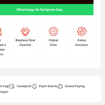
Whatsapp İle İletişime Geç
i
Bayilere Özel
Orjinal
Kolay
de 3
Fiyatlar
Ürün
Kurulum
adar
ti
m Yap
Tavsiye Et
Fiyat Alarmı
Ürünü Paylaş
laştır