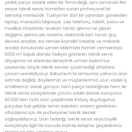
1.005,68
TL
yedek parça tedarik eden bir firma değil, aynı zamanda ileri
seviye teknik servis hizmetleri sunan profesyonel bir
teknoloji merkezidir. Türkiye'nin dört bir yanından gönderilen
laptop, masaüstü bilgisayar, cep telefonu, tablet, yazıcı ve
Sepete Ekle
medikal cihazlarda; anakart tamiri, işlemci ve çipset
değişimi, işlemci pin onarımı, elektronik kart tamiri, güç
devresi arızaları, sıvı teması kaynaklı hasarlar ve mekanik
%35 İndirim
arızalar konusunda uzman ekibimizle hizmet vermekteyiz.
LENOVO
5000 m² kapalı alanda faaliyet gösteren teknik servis
Lenovo Orijinal ideapad 700-17ISK 80RV Notebook Audi
altyapımız ve alanında deneyimli uzman kadromuz
sayesinde, birçok teknik servisin çözemediği cihazlara
çözüm üretebiliyoruz. Baburtech'te amacımız yalnızca ürün
0.0 Puan - 0 Yorum
satmak değildir. Bayilerimizi ve müşterilerimizi uzun vadeli iş
310,49
TL
ortaklarımız olarak görüyor, hem parça tedariğinde hem de
teknik servis süreçlerinde çözüm odaklı destek sunuyoruz.
477,68
TL
60.000'den fazla ürün çeşidimizle ihtiyaç duyduğunuz
parçaları hızlı şekilde temin ederken, onarım gerektiren
cihazlarınız için de profesyonel teknik destek
Sepete Ekle
sağlayabiliyoruz. Ürün tedariği, teknik servis veya bayilik
süreçleriyle ilgili her konuda bizimle iletişime geçebilirsiniz.