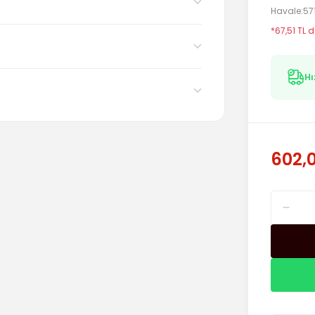
Havale
57
*67,51 TL d
Hı
602,0