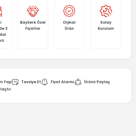
i
Bayilere Özel
Orjinal
Kolay
de 3
Fiyatlar
Ürün
Kurulum
adar
ti
m Yap
Tavsiye Et
Fiyat Alarmı
Ürünü Paylaş
laştır