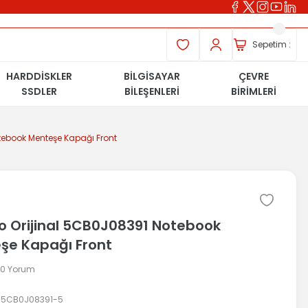
Sepetim :
HARDDİSKLER
BİLGİSAYAR
ÇEVRE
SSDLER
BİLEŞENLERİ
BİRİMLERİ
tebook Menteşe Kapağı Front
o Orijinal 5CB0J08391 Notebook
şe Kapağı Front
 0 Yorum
5CB0J08391-5