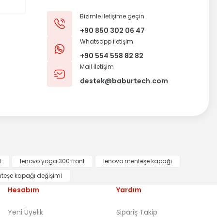
Bizimle iletişime geçin
+90 850 302 06 47
Whatsapp İletişim
+90 554 558 82 82
Mail iletişim
destek@baburtech.com
t
lenovo yoga 300 front
lenovo menteşe kapağı
teşe kapağı değişimi
Hesabım
Yardım
Yeni Üyelik
Sipariş Takip