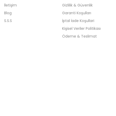
İletişim
Gizlilik & Güvenlik
Blog
Garanti Koşulları
S.S.S
İptal İade Koşullari
Kişisel Veriler Politikası
Ödeme & Teslimat
%25 İndirim
LENOVO
o Jack SD Kart USB Port Board
Orijinal Lenovo ide
0.0 Puan - 
575,85
TL
767,80
TL