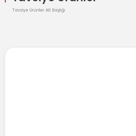
Tavsiye Ürünler Alt Başlığı
%25 İndirim
LENOVO
Orijinal Lenovo 460.06R0A.0003 460.06R0A.0004 Note
0.0 Puan - 0 Yorum
967,98
TL
1.290,63
TL
Sepete Ekle
%45 İndirim
LENOVO