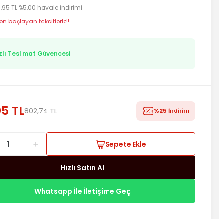
1,95 TL %5,00 havale indirimi
en başlayan taksitlerle!!
zlı Teslimat Güvencesi
5 TL
802,74 TL
%25 İndirim
Sepete Ekle
Hızlı Satın Al
Whatsapp İle İletişime Geç