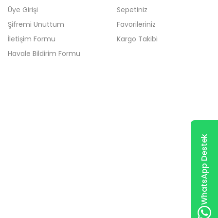
Üye Girişi
Sepetiniz
Şifremi Unuttum
Favorileriniz
İletişim Formu
Kargo Takibi
Havale Bildirim Formu
apad 700 700-15ISK Notebook L+R Hinge Menteşe Takımı
0 Yorum
WhatsApp Destek
Sepete Ekle