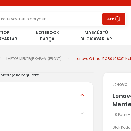
ÜCRETSİZ TESLİMAT İMKANI
KOŞULSUZ İADE
HAKKI
SÜRDÜRÜLEBİLİR ÜRÜNLER
Ara
PTOP
NOTEBOOK
MASAÜSTÜ
SAYARLAR
PARÇA
BİLGİSAYARLAR
LAPTOP MENTEŞE KAPAĞI (FRONT)
Lenovo Orijinal 5CB0J08391 No
LENOVO
Lenov
Mente
0 Puan -
Stok Kodu