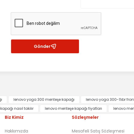
ye Dahil Üst Kasa 460.06R1A.0007
Gönder
ğı
lenovo yoga 300 menteşe kapağı
lenovo yoga 300-11ıbr fron
 Ekran Ön Çerçeve Bezel 460.06R07.0002
apağı nasıl takılır
lenovo menteşe kapağı fiyatları
lenovo men
Biz Kimiz
Sözleşmeler
Hakkımızda
Mesafeli Satış Sözleşmesi