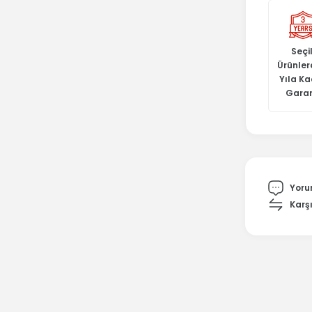
Seçil
Ürünler
Yıla K
Garan
Yoru
Karşı