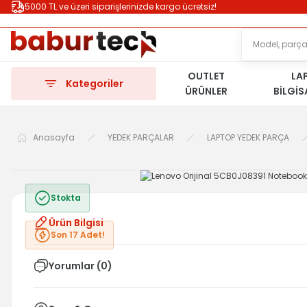
5000 TL ve üzeri siparişlerinizde kargo ücretsiz!
OUTLET
LA
Kategoriler
ÜRÜNLER
BİLGİ
Anasayfa
YEDEK PARÇALAR
LAPTOP YEDEK PARÇA
Stokta
Ürün Bilgisi
Son 17 Adet!
Yorumlar (0)