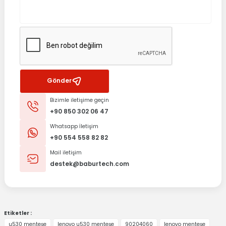
Gönder
Bizimle iletişime geçin
+90 850 302 06 47
Whatsapp İletişim
+90 554 558 82 82
Mail iletişim
destek@baburtech.com
Etiketler :
u530 menteşe
lenovo u530 menteşe
90204060
lenovo menteşe