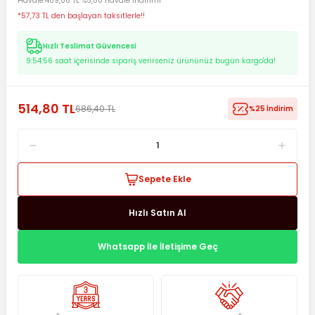
Havale
489,06 TL %5,00 havale indirimi
*57,73 TL den başlayan taksitlerle!!
Hızlı Teslimat Güvencesi
9:54:55
saat içerisinde sipariş verirseniz ürününüz bugün kargo'da!
514,80 TL
686,40 TL
%25 İndirim
Sepete Ekle
Hızlı Satın Al
Whatsapp İle İletişime Geç