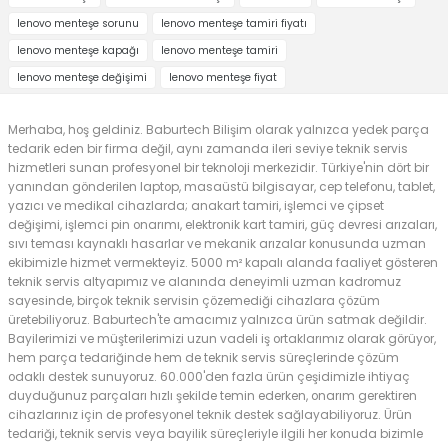
lenovo menteşe sorunu
lenovo menteşe tamiri fiyatı
lenovo menteşe kapağı
lenovo menteşe tamiri
lenovo menteşe değişimi
lenovo menteşe fiyat
Merhaba, hoş geldiniz. Baburtech Bilişim olarak yalnızca yedek parça
tedarik eden bir firma değil, aynı zamanda ileri seviye teknik servis
hizmetleri sunan profesyonel bir teknoloji merkezidir. Türkiye'nin dört bir
yanından gönderilen laptop, masaüstü bilgisayar, cep telefonu, tablet,
yazıcı ve medikal cihazlarda; anakart tamiri, işlemci ve çipset
değişimi, işlemci pin onarımı, elektronik kart tamiri, güç devresi arızaları,
sıvı teması kaynaklı hasarlar ve mekanik arızalar konusunda uzman
ekibimizle hizmet vermekteyiz. 5000 m² kapalı alanda faaliyet gösteren
teknik servis altyapımız ve alanında deneyimli uzman kadromuz
sayesinde, birçok teknik servisin çözemediği cihazlara çözüm
üretebiliyoruz. Baburtech'te amacımız yalnızca ürün satmak değildir.
Bayilerimizi ve müşterilerimizi uzun vadeli iş ortaklarımız olarak görüyor,
hem parça tedariğinde hem de teknik servis süreçlerinde çözüm
odaklı destek sunuyoruz. 60.000'den fazla ürün çeşidimizle ihtiyaç
duyduğunuz parçaları hızlı şekilde temin ederken, onarım gerektiren
cihazlarınız için de profesyonel teknik destek sağlayabiliyoruz. Ürün
tedariği, teknik servis veya bayilik süreçleriyle ilgili her konuda bizimle