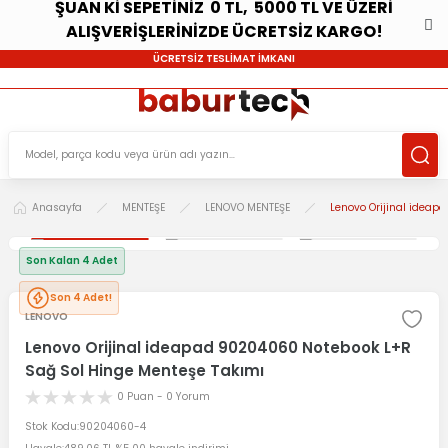
ŞUAN Kİ SEPETİNİZ 0 TL, 5000 TL VE ÜZERİ
ALIŞVERİŞLERİNİZDE ÜCRETSİZ KARGO!
ÜCRETSİZ TESLİMAT İMKANI
Anasayfa
MENTEŞE
LENOVO MENTEŞE
Lenovo Orijinal idea
Son Kalan 4 Adet
Son 4 Adet!
LENOVO
Lenovo Orijinal ideapad 90204060 Notebook L+R
Sağ Sol Hinge Menteşe Takımı
0 Puan - 0 Yorum
Stok Kodu
90204060-4