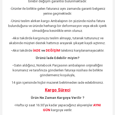
birebir değişim garantisi bulunmaktadır.
-Ürünler ile birlikte gelen faturanız aynı zamanda garanti belgeniz
yerine geçmektedir.
-Ürünü teslim alırken kargo Ambalajının ön yüzünde nüsha fatura
bulunduğuna ve üründe herhangi bir deformasyon veya eksik içerik
olmadığına kesinlikle emin olunuz.
-Aksi takdirde kargonuzu teslim almayıp, tutanak tutturunuz ve
akabinde müşteri destek hattımızı arayarak şikayet kaydı açtırınız.
-
Aksi takdirde
İADE
ve
DEĞİŞİM
talebiniz karşılanamayacaktır.
Ürünü İade Edebilir miyim?
-
Satın aldığınız, Notebook Parçasının ambalajının orijinalliğini
korumanız ve tarafınıza gönderilen faturayı nüshası ile birlikte
göndermeniz koşuluyla,
14 gün içerisinde hiçbir mazeret belirtmeden iade edebilirsiniz.
Kargo Süreci
Ürün Ne Zaman Kargoya Verilir ?
-
Hafta içi saat 16:30'ya kadar yapacağınız alışverişler
AYNI
GÜN
kargoya verilir.