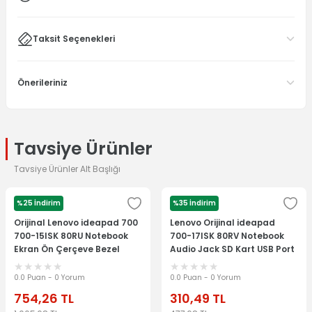
Taksit Seçenekleri
Önerileriniz
Tavsiye Ürünler
Tavsiye Ürünler Alt Başlığı
%25 İndirim
%35 İndirim
LENOVO
LENOVO
Orijinal Lenovo ideapad 700
Lenovo Orijinal ideapad
700-15ISK 80RU Notebook
700-17ISK 80RV Notebook
Ekran Ön Çerçeve Bezel
Audio Jack SD Kart USB Port
460.06R07.0002
Board
0.0 Puan - 0 Yorum
0.0 Puan - 0 Yorum
754,26
TL
310,49
TL