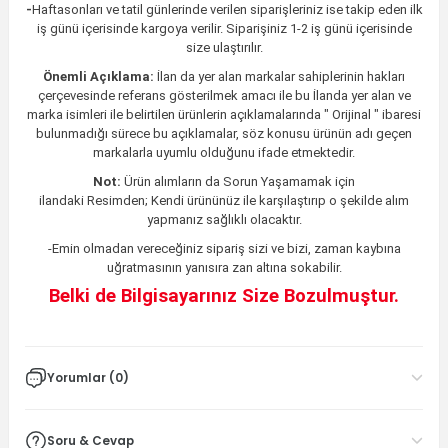
-
Haftasonları ve tatil günlerinde verilen siparişleriniz ise takip eden ilk
iş günü içerisinde kargoya verilir. Siparişiniz 1-2 iş günü içerisinde
size ulaştırılır.
Önemli Açıklama:
İlan da yer alan markalar sahiplerinin hakları
çerçevesinde referans gösterilmek amacı ile bu İlanda yer alan ve
marka isimleri ile belirtilen ürünlerin açıklamalarında " Orijinal " ibaresi
bulunmadığı sürece bu açıklamalar, söz konusu ürünün adı geçen
markalarla uyumlu olduğunu ifade etmektedir.
Not:
Ürün alımların da Sorun Yaşamamak için
ilandaki
Resimden;
Kendi ürününüz ile karşılaştırıp o şekilde alım
yapmanız sağlıklı olacaktır.
-Emin olmadan vereceğiniz sipariş sizi ve bizi, zaman kaybına
uğratmasının yanısıra zan altına sokabilir.
Belki de Bilgisayarınız Size Bozulmuştur.
Yorumlar (0)
Soru & Cevap