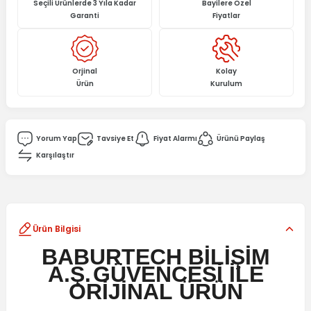
Seçili Ürünlerde 3 Yıla Kadar
Bayilere Özel
Garanti
Fiyatlar
Orjinal
Kolay
Ürün
Kurulum
Yorum Yap
Tavsiye Et
Fiyat Alarmı
Ürünü Paylaş
Karşılaştır
Ürün Bilgisi
BABURTECH BİLİŞİM
A.Ş.
GÜVENCESİ İLE
ORİJİNAL
ÜRÜN