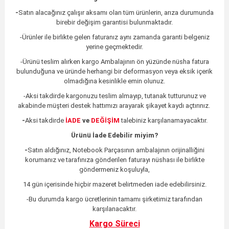
-
Satın alacağınız çalışır aksamı olan tüm ürünlerin,
arıza durumunda
birebir değişim garantisi bulunmaktadır.
-Ürünler ile birlikte gelen faturanız aynı zamanda garanti belgeniz
yerine geçmektedir.
-Ürünü teslim alırken kargo Ambalajının ön yüzünde nüsha fatura
bulunduğuna ve üründe herhangi bir deformasyon veya eksik içerik
olmadığına kesinlikle emin olunuz.
-Aksi takdirde kargonuzu teslim almayıp, tutanak tutturunuz ve
akabinde müşteri destek hattımızı arayarak şikayet kaydı açtırınız.
-
Aksi takdirde
İADE
ve
DEĞİŞİM
talebiniz karşılanamayacaktır.
Ürünü İade Edebilir miyim?
-
Satın aldığınız, Notebook Parçasının ambalajının orijinalliğini
korumanız ve tarafınıza gönderilen faturayı nüshası ile birlikte
göndermeniz koşuluyla,
14 gün içerisinde hiçbir mazeret belirtmeden iade edebilirsiniz.
-Bu durumda kargo ücretlerinin tamamı şirketimiz tarafından
karşılanacaktır.
Kargo Süreci