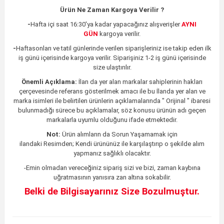
Ürün Ne Zaman Kargoya Verilir ?
-
Hafta içi saat 16:30'ya kadar yapacağınız alışverişler
AYNI
GÜN
kargoya verilir.
-
Haftasonları ve tatil günlerinde verilen siparişleriniz ise takip eden ilk
iş günü içerisinde kargoya verilir. Siparişiniz 1-2 iş günü içerisinde
size ulaştırılır.
Önemli Açıklama:
İlan da yer alan markalar sahiplerinin hakları
çerçevesinde referans gösterilmek amacı ile bu İlanda yer alan ve
marka isimleri ile belirtilen ürünlerin açıklamalarında " Orijinal " ibaresi
bulunmadığı sürece bu açıklamalar, söz konusu ürünün adı geçen
markalarla uyumlu olduğunu ifade etmektedir.
Not:
Ürün alımların da Sorun Yaşamamak için
ilandaki
Resimden;
Kendi ürününüz ile karşılaştırıp o şekilde alım
yapmanız sağlıklı olacaktır.
-Emin olmadan vereceğiniz sipariş sizi ve bizi, zaman kaybına
uğratmasının yanısıra zan altına sokabilir.
Belki de Bilgisayarınız Size Bozulmuştur.