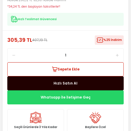
Havale
290,12 TL %5,00 havale indirimi
*34,24 TL den başlayan taksitlerle!!
Hızlı Teslimat Güvencesi
305,39 TL
407,19 TL
%25 İndirim
Sepete Ekle
Hızlı Satın Al
Whatsapp İle İletişime Geç
Seçili Ürünlerde 3 Yıla Kadar
Bayilere Özel