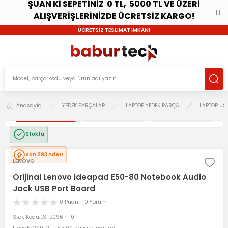
ŞUAN Kİ SEPETİNİZ 0 TL, 5000 TL VE ÜZERİ
ALIŞVERİŞLERİNİZDE ÜCRETSİZ KARGO!
ÜCRETSİZ TESLİMAT İMKANI
Anasayfa
YEDEK PARÇALAR
LAPTOP YEDEK PARÇA
LAPTOP US
Stokta
Son 293 Adet!
LENOVO
Orijinal Lenovo ideapad E50-80 Notebook Audio
Jack USB Port Board
0 Puan - 0 Yorum
Stok Kodu
LS-B096P-10