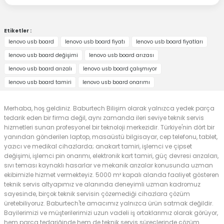
Etiketler :
lenovo usb board
lenovo usb board fiyatı
lenovo usb board fiyatları
lenovo usb board değişimi
lenovo usb board arızası
lenovo usb board arızalı
lenovo usb board çalışmıyor
lenovo usb board tamiri
lenovo usb board onarımı
Merhaba, hoş geldiniz. Baburtech Bilişim olarak yalnızca yedek parça
tedarik eden bir firma değil, aynı zamanda ileri seviye teknik servis
hizmetleri sunan profesyonel bir teknoloji merkezidir. Türkiye'nin dört bir
yanından gönderilen laptop, masaüstü bilgisayar, cep telefonu, tablet,
yazıcı ve medikal cihazlarda; anakart tamiri, işlemci ve çipset
değişimi, işlemci pin onarımı, elektronik kart tamiri, güç devresi arızaları,
sıvı teması kaynaklı hasarlar ve mekanik arızalar konusunda uzman
ekibimizle hizmet vermekteyiz. 5000 m² kapalı alanda faaliyet gösteren
teknik servis altyapımız ve alanında deneyimli uzman kadromuz
sayesinde, birçok teknik servisin çözemediği cihazlara çözüm
üretebiliyoruz. Baburtech'te amacımız yalnızca ürün satmak değildir.
Bayilerimizi ve müşterilerimizi uzun vadeli iş ortaklarımız olarak görüyor,
hem parça tedariğinde hem de teknik servis süreçlerinde çözüm