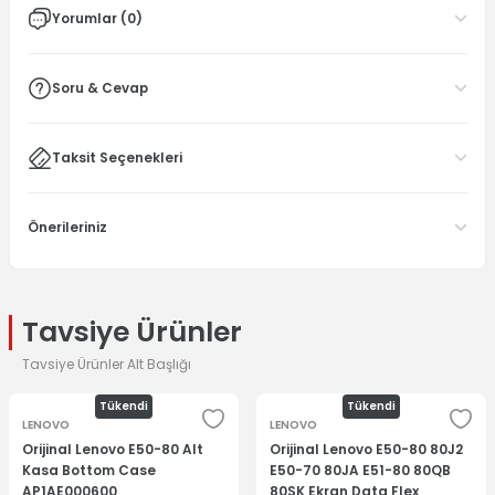
Yorumlar (0)
Soru & Cevap
Taksit Seçenekleri
Önerileriniz
Tavsiye Ürünler
Tavsiye Ürünler Alt Başlığı
Tükendi
Tükendi
LENOVO
LENOVO
Orijinal Lenovo E50-80 Alt
Orijinal Lenovo E50-80 80J2
Kasa Bottom Case
E50-70 80JA E51-80 80QB
AP1AE000600
80SK Ekran Data Flex