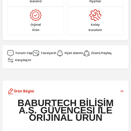
Garanti
Fiyatlar
Orjinal
Kolay
Ürün
Kurulum
Yorum Yap
Tavsiye Et
Fiyat Alarmı
Ürünü Paylaş
Karşılaştır
Ürün Bilgisi
BABURTECH BİLİŞİM
A.Ş.
GÜVENCESİ İLE
ORİJİNAL
ÜRÜN