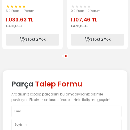
Kablosu DC020023L00
DD020023L00
5.0 Puan - 1 Yorum
0.0 Puan - 0 Yorum
1.033,63
TL
1.107,46
TL
1.378,17
TL
1.476,61
TL
Stokta Yok
Stokta Yok
Parça
Talep Formu
Aradığınız laptop parçasını bulamadıysanız bizimle
paylaşın, Ekibimiz en kısa sürede sizinle iletişime geçsin!