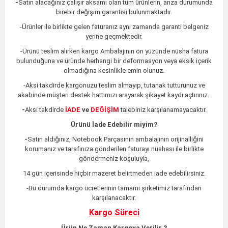
-
Satın alacağınız çalışır aksamı olan tüm ürünlerin,
arıza durumunda
birebir değişim garantisi bulunmaktadır.
-Ürünler ile birlikte gelen faturanız aynı zamanda garanti belgeniz
yerine geçmektedir.
-Ürünü teslim alırken kargo Ambalajının ön yüzünde nüsha fatura
bulunduğuna ve üründe herhangi bir deformasyon veya eksik içerik
olmadığına kesinlikle emin olunuz.
-Aksi takdirde kargonuzu teslim almayıp, tutanak tutturunuz ve
akabinde müşteri destek hattımızı arayarak şikayet kaydı açtırınız.
-
Aksi takdirde
İADE
ve
DEĞİŞİM
talebiniz karşılanamayacaktır.
Ürünü İade Edebilir miyim?
-
Satın aldığınız, Notebook Parçasının ambalajının orijinalliğini
korumanız ve tarafınıza gönderilen faturayı nüshası ile birlikte
göndermeniz koşuluyla,
14 gün içerisinde hiçbir mazeret belirtmeden iade edebilirsiniz.
-Bu durumda kargo ücretlerinin tamamı şirketimiz tarafından
karşılanacaktır.
Kargo Süreci
Ürün Ne Zaman Kargoya Verilir ?