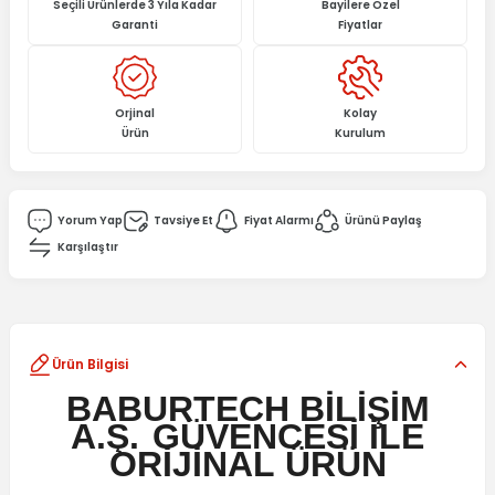
Seçili Ürünlerde 3 Yıla Kadar
Bayilere Özel
Garanti
Fiyatlar
Orjinal
Kolay
Ürün
Kurulum
Yorum Yap
Tavsiye Et
Fiyat Alarmı
Ürünü Paylaş
Karşılaştır
Ürün Bilgisi
BABURTECH BİLİŞİM
A.Ş.
GÜVENCESİ İLE
ORİJİNAL
ÜRÜN