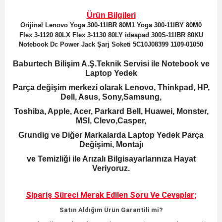
Ürün Bilgileri
Orijinal
Lenovo Yoga 300-11IBR 80M1 Yoga 300-11IBY 80M0
Flex 3-1120 80LX Flex 3-1130 80LY ideapad 300S-11IBR 80KU
Notebook Dc Power Jack Şarj Soketi 5C10J08399 1109-01050
Baburtech Bilişim A.Ş.Teknik Servisi ile Notebook ve
Laptop Yedek
Parça değişim merkezi olarak Lenovo, Thinkpad, HP,
Dell, Asus, Sony,Samsung,
Toshiba, Apple, Acer, Parkard Bell, Huawei, Monster,
MSI, Clevo,Casper,
Grundig ve Diğer Markalarda Laptop Yedek Parça
Değişimi, Montajı
ve Temizliği ile Arızalı Bilgisayarlarınıza Hayat
Veriyoruz.
Sipariş Süreci Merak Edilen
Soru Ve Cevaplar;
Satın Aldığım Ürün Garantili mi?