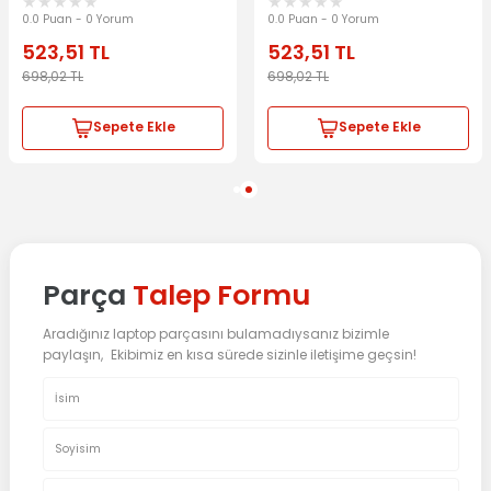
0.0 Puan - 0 Yorum
0.0 Puan - 0 Yorum
523,51
TL
523,51
TL
698,02
TL
698,02
TL
Sepete Ekle
Sepete Ekle
Parça
Talep Formu
Aradığınız laptop parçasını bulamadıysanız bizimle
paylaşın, Ekibimiz en kısa sürede sizinle iletişime geçsin!