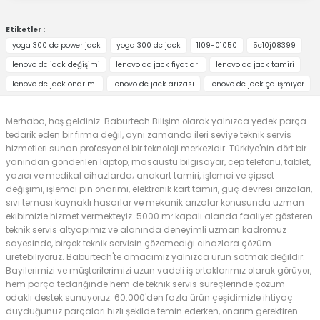
Etiketler :
yoga 300 dc power jack
yoga 300 dc jack
1109-01050
5c10j08399
lenovo dc jack değişimi
lenovo dc jack fiyatları
lenovo dc jack tamiri
lenovo dc jack onarımı
lenovo dc jack arızası
lenovo dc jack çalışmıyor
Merhaba, hoş geldiniz. Baburtech Bilişim olarak yalnızca yedek parça
tedarik eden bir firma değil, aynı zamanda ileri seviye teknik servis
hizmetleri sunan profesyonel bir teknoloji merkezidir. Türkiye'nin dört bir
yanından gönderilen laptop, masaüstü bilgisayar, cep telefonu, tablet,
yazıcı ve medikal cihazlarda; anakart tamiri, işlemci ve çipset
değişimi, işlemci pin onarımı, elektronik kart tamiri, güç devresi arızaları,
sıvı teması kaynaklı hasarlar ve mekanik arızalar konusunda uzman
ekibimizle hizmet vermekteyiz. 5000 m² kapalı alanda faaliyet gösteren
teknik servis altyapımız ve alanında deneyimli uzman kadromuz
sayesinde, birçok teknik servisin çözemediği cihazlara çözüm
üretebiliyoruz. Baburtech'te amacımız yalnızca ürün satmak değildir.
Bayilerimizi ve müşterilerimizi uzun vadeli iş ortaklarımız olarak görüyor,
hem parça tedariğinde hem de teknik servis süreçlerinde çözüm
odaklı destek sunuyoruz. 60.000'den fazla ürün çeşidimizle ihtiyaç
duyduğunuz parçaları hızlı şekilde temin ederken, onarım gerektiren