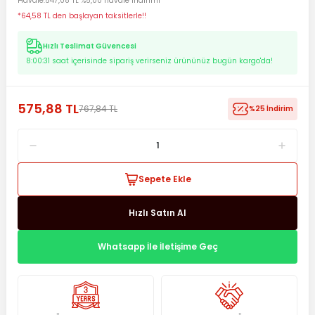
Havale
547,08 TL %5,00 havale indirimi
*64,58 TL den başlayan taksitlerle!!
Hızlı Teslimat Güvencesi
8:00:30
saat içerisinde sipariş verirseniz ürününüz bugün kargo'da!
575,88 TL
767,84 TL
%25 İndirim
Sepete Ekle
Hızlı Satın Al
Whatsapp İle İletişime Geç