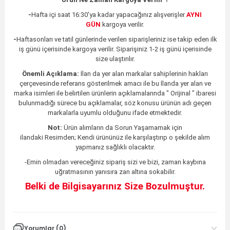
-
Hafta içi saat 16:30'ya kadar yapacağınız alışverişler
AYNI
GÜN
kargoya verilir.
-
Haftasonları ve tatil günlerinde verilen siparişleriniz ise takip eden ilk
iş günü içerisinde kargoya verilir. Siparişiniz 1-2 iş günü içerisinde
size ulaştırılır.
Önemli Açıklama:
İlan da yer alan markalar sahiplerinin hakları
çerçevesinde referans gösterilmek amacı ile bu İlanda yer alan ve
marka isimleri ile belirtilen ürünlerin açıklamalarında " Orijinal " ibaresi
bulunmadığı sürece bu açıklamalar, söz konusu ürünün adı geçen
markalarla uyumlu olduğunu ifade etmektedir.
Not:
Ürün alımların da Sorun Yaşamamak için
ilandaki
Resimden;
Kendi ürününüz ile karşılaştırıp o şekilde alım
yapmanız sağlıklı olacaktır.
-Emin olmadan vereceğiniz sipariş sizi ve bizi, zaman kaybına
uğratmasının yanısıra zan altına sokabilir.
Belki de Bilgisayarınız Size Bozulmuştur.
Yorumlar (0)