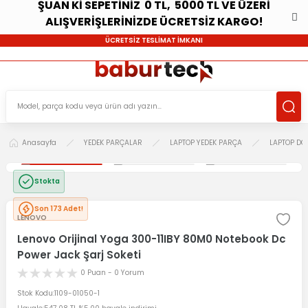
ŞUAN Kİ SEPETİNİZ 0 TL, 5000 TL VE ÜZERİ
ALIŞVERİŞLERİNİZDE ÜCRETSİZ KARGO!
ÜCRETSİZ TESLİMAT İMKANI
Anasayfa
YEDEK PARÇALAR
LAPTOP YEDEK PARÇA
LAPTOP DC
Stokta
Son 173 Adet!
LENOVO
Lenovo Orijinal Yoga 300-11IBY 80M0 Notebook Dc
Power Jack Şarj Soketi
0 Puan - 0 Yorum
Stok Kodu
1109-01050-1