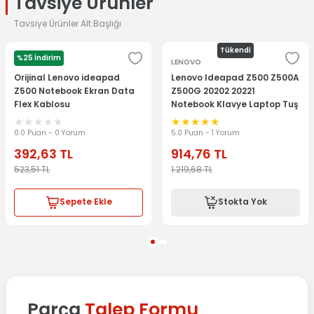
Tavsiye Ürünler
Tavsiye Ürünler Alt Başlığı
Tükendi
%25 İndirim
LENOVO
LENOVO
Orijinal Lenovo ideapad
Lenovo Ideapad Z500 Z500A
Z500 Notebook Ekran Data
Z500G 20202 20221
Flex Kablosu
Notebook Klavye Laptop Tuş
Takımı
0.0 Puan - 0 Yorum
5.0 Puan - 1 Yorum
392,63
TL
914,76
TL
523,51
TL
1.219,68
TL
Sepete Ekle
Stokta Yok
Parça
Talep Formu