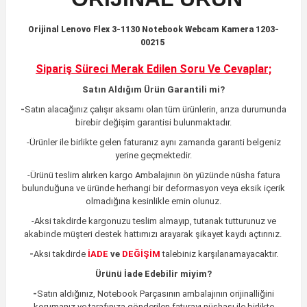
Orijinal Lenovo Flex 3-1130 Notebook Webcam Kamera 1203-
00215
Sipariş Süreci Merak Edilen
Soru Ve Cevaplar;
Satın Aldığım Ürün Garantili mi?
-
Satın alacağınız çalışır aksamı olan tüm ürünlerin,
arıza durumunda
birebir değişim garantisi bulunmaktadır.
-Ürünler ile birlikte gelen faturanız aynı zamanda garanti belgeniz
yerine geçmektedir.
-Ürünü teslim alırken kargo Ambalajının ön yüzünde nüsha fatura
bulunduğuna ve üründe herhangi bir deformasyon veya eksik içerik
olmadığına kesinlikle emin olunuz.
-Aksi takdirde kargonuzu teslim almayıp, tutanak tutturunuz ve
akabinde müşteri destek hattımızı arayarak şikayet kaydı açtırınız.
-
Aksi takdirde
İADE
ve
DEĞİŞİM
talebiniz karşılanamayacaktır.
Ürünü İade Edebilir miyim?
-
Satın aldığınız, Notebook Parçasının ambalajının orijinalliğini
korumanız ve tarafınıza gönderilen faturayı nüshası ile birlikte