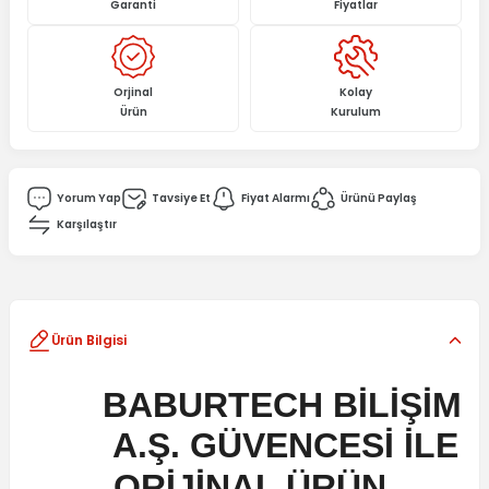
Garanti
Fiyatlar
Orjinal
Kolay
Ürün
Kurulum
Yorum Yap
Tavsiye Et
Fiyat Alarmı
Ürünü Paylaş
Karşılaştır
Ürün Bilgisi
BABURTECH BİLİŞİM
A.Ş. GÜVENCESİ İLE
ORİJİNAL ÜRÜN