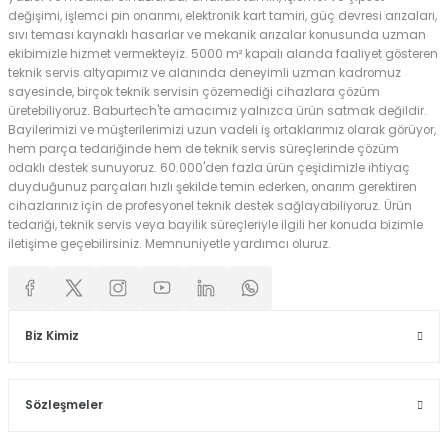
değişimi, işlemci pin onarımı, elektronik kart tamiri, güç devresi arızaları,
sıvı teması kaynaklı hasarlar ve mekanik arızalar konusunda uzman
ekibimizle hizmet vermekteyiz. 5000 m² kapalı alanda faaliyet gösteren
teknik servis altyapımız ve alanında deneyimli uzman kadromuz
sayesinde, birçok teknik servisin çözemediği cihazlara çözüm
üretebiliyoruz. Baburtech'te amacımız yalnızca ürün satmak değildir.
Bayilerimizi ve müşterilerimizi uzun vadeli iş ortaklarımız olarak görüyor,
hem parça tedariğinde hem de teknik servis süreçlerinde çözüm
odaklı destek sunuyoruz. 60.000'den fazla ürün çeşidimizle ihtiyaç
duyduğunuz parçaları hızlı şekilde temin ederken, onarım gerektiren
cihazlarınız için de profesyonel teknik destek sağlayabiliyoruz. Ürün
tedariği, teknik servis veya bayilik süreçleriyle ilgili her konuda bizimle
iletişime geçebilirsiniz. Memnuniyetle yardımcı oluruz.
Biz Kimiz
Sözleşmeler