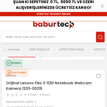
ŞUAN Kİ SEPETİNİZ 0 TL, 5000 TL VE ÜZERİ
ALIŞVERİŞLERİNİZDE ÜCRETSİZ KARGO!
ÜCRETSİZ TESLİMAT İMKANI
Anasayfa
YEDEK PARÇALAR
LAPTOP YEDEK PARÇA
LAPTOP W
Stokta
Son 6 Adet!
LENOVO
Orijinal Lenovo Flex 3-1130 Notebook Webcam
Kamera 1203-00215
0 Puan - 0 Yorum
Stok Kodu
1203-00215-2