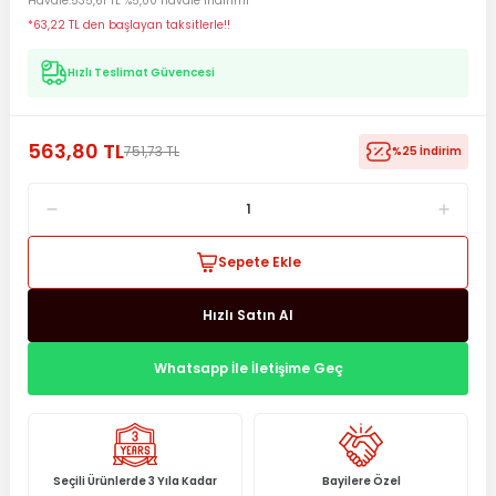
Havale
535,61 TL %5,00 havale indirimi
*63,22 TL den başlayan taksitlerle!!
Hızlı Teslimat Güvencesi
563,80 TL
751,73 TL
%25 İndirim
Sepete Ekle
Hızlı Satın Al
Whatsapp İle İletişime Geç
Seçili Ürünlerde 3 Yıla Kadar
Bayilere Özel