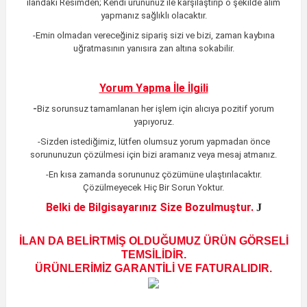
ilandaki
Resimden;
Kendi ürününüz ile karşılaştırıp o şekilde alım
yapmanız sağlıklı olacaktır.
-Emin olmadan vereceğiniz sipariş sizi ve bizi, zaman kaybına
uğratmasının yanısıra zan altına sokabilir.
Yorum Yapma İle İlgili
-
Biz sorunsuz tamamlanan her işlem için alıcıya pozitif yorum
yapıyoruz.
-Sizden istediğimiz, lütfen olumsuz yorum yapmadan önce
sorununuzun çözülmesi için bizi aramanız veya mesaj atmanız.
-En kısa zamanda sorununuz çözümüne ulaştırılacaktır
.
Çözülmeyecek Hiç Bir Sorun Yoktur.
Belki de Bilgisayarınız Size Bozulmuştur.
J
İLAN DA BELİRTMİŞ OLDUĞUMUZ ÜRÜN GÖRSELİ
TEMSİLİDİR.
ÜRÜNLERİMİZ GARANTİLİ VE FATURALIDIR.