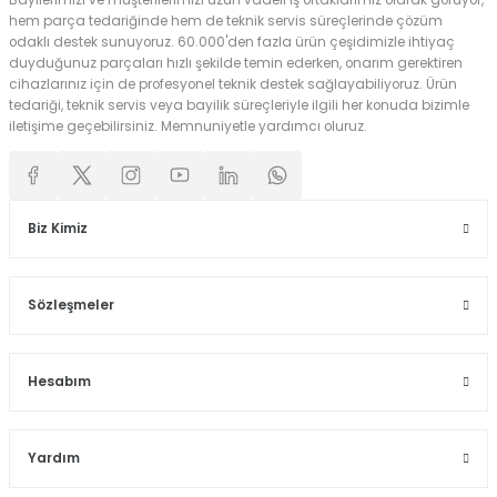
Bayilerimizi ve müşterilerimizi uzun vadeli iş ortaklarımız olarak görüyor,
hem parça tedariğinde hem de teknik servis süreçlerinde çözüm
odaklı destek sunuyoruz. 60.000'den fazla ürün çeşidimizle ihtiyaç
duyduğunuz parçaları hızlı şekilde temin ederken, onarım gerektiren
cihazlarınız için de profesyonel teknik destek sağlayabiliyoruz. Ürün
tedariği, teknik servis veya bayilik süreçleriyle ilgili her konuda bizimle
iletişime geçebilirsiniz. Memnuniyetle yardımcı oluruz.
Biz Kimiz
Sözleşmeler
Hesabım
Yardım