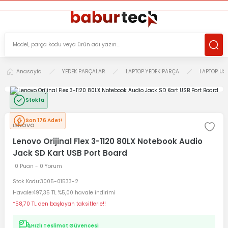
ÜCRETSİZ TESLİMAT İMKANI
KOŞULSUZ İADE HAKKI
SÜRDÜRÜLEBİLİR ÜRÜNLER
Anasayfa
YEDEK PARÇALAR
LAPTOP YEDEK PARÇA
LAPTOP US
Stokta
Son 176 Adet!
LENOVO
Lenovo Orijinal Flex 3-1120 80LX Notebook Audio
Jack SD Kart USB Port Board
0 Puan - 0 Yorum
Stok Kodu
3005-01533-2
Havale
497,35 TL %5,00 havale indirimi
*58,70 TL den başlayan taksitlerle!!
Hızlı Teslimat Güvencesi