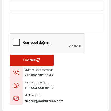
%25 İndirim
LENOVO
Lenovo Orijinal Yoga 300-11IBR 80M1 Notebook Alt Kasa Kapak Bo
0.0 Puan - 0 Yorum
523,51
TL
698,02
TL
Sepete Ekle
Gönder
Bizimle iletişime geçin
+90 850 302 06 47
Whatsapp İletişim
+90 554 558 82 82
Mail iletişim
destek@baburtech.com