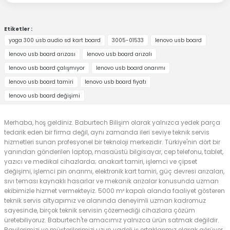
Etiketler :
yoga 300 usb audio sd kart board
3005-01533
lenovo usb board
lenovo usb board arızası
lenovo usb board arızalı
lenovo usb board çalışmıyor
lenovo usb board onarımı
lenovo usb board tamiri
lenovo usb board fiyatı
lenovo usb board değişimi
Merhaba, hoş geldiniz. Baburtech Bilişim olarak yalnızca yedek parça
tedarik eden bir firma değil, aynı zamanda ileri seviye teknik servis
hizmetleri sunan profesyonel bir teknoloji merkezidir. Türkiye'nin dört bir
yanından gönderilen laptop, masaüstü bilgisayar, cep telefonu, tablet,
yazıcı ve medikal cihazlarda; anakart tamiri, işlemci ve çipset
değişimi, işlemci pin onarımı, elektronik kart tamiri, güç devresi arızaları,
sıvı teması kaynaklı hasarlar ve mekanik arızalar konusunda uzman
ekibimizle hizmet vermekteyiz. 5000 m² kapalı alanda faaliyet gösteren
teknik servis altyapımız ve alanında deneyimli uzman kadromuz
sayesinde, birçok teknik servisin çözemediği cihazlara çözüm
üretebiliyoruz. Baburtech'te amacımız yalnızca ürün satmak değildir.