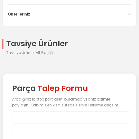
Önerileriniz
Tavsiye Ürünler
Tavsiye Ürünler Alt Başlığı
%5 İndirim
LENOVO
Lenovo Orijinal Yoga 300-11IBR 80M1 Notebook Klavye Dahil Üst Ka
Parça
Talep Formu
Aradığınız laptop parçasını bulamadıysanız bizimle
0.0 Puan - 0 Yorum
paylaşın, Ekibimiz en kısa sürede sizinle iletişime geçsin!
1.234,44
TL
1.299,41
TL
Sepete Ekle