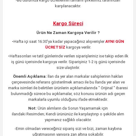
-Bu durumda kargo ücretlerinin tamamı şirketimiz tarafından
karşılanacaktır.
Kargo Süreci
Ürün Ne Zaman Kargoya Verilir ?
-
Hafta içi saat 16:30'ya kadar yapacağınız alışverişler
AYNI GÜN
ÜCRETSİZ
kargoya verilir.
-
Haftasonları ve tatil günlerinde verilen siparişleriniz ise takip eden ilk
iş günü içerisinde kargoya verilir. Siparişiniz 1-2 iş günü içerisinde
size ulaştırılır.
Önemli Açıklama:
İlan da yer alan markalar sahiplerinin hakları
çerçevesinde referans gösterilmek amacı ile bu İlanda yer alan ve
marka isimleri ile belirtilen ürünlerin açıklamalarında " Orijinal " ibaresi
bulunmadığı sürece bu açıklamalar, söz konusu ürünün adı geçen
markalarla uyumlu olduğunu ifade etmektedir.
Not:
Ürün alımların da Sorun Yaşamamak için
ilandaki
Resimden;
Kendi ürününüz ile karşılaştırıp o şekilde alım
yapmanız sağlıklı olacaktır.
-Emin olmadan vereceğiniz sipariş sizi ve bizi, zaman kaybına
uğratmasının yanısıra zan altına sokabilir.