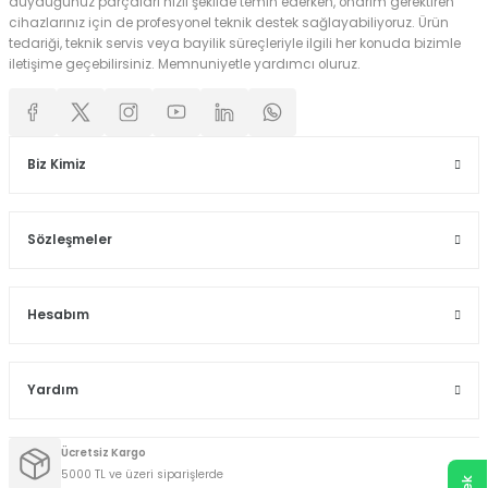
duyduğunuz parçaları hızlı şekilde temin ederken, onarım gerektiren
cihazlarınız için de profesyonel teknik destek sağlayabiliyoruz. Ürün
tedariği, teknik servis veya bayilik süreçleriyle ilgili her konuda bizimle
iletişime geçebilirsiniz. Memnuniyetle yardımcı oluruz.
Biz Kimiz
Sözleşmeler
Hesabım
Yardım
Ücretsiz Kargo
5000 TL ve üzeri siparişlerde