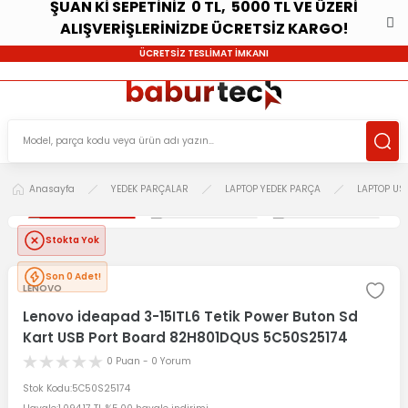
ŞUAN Kİ SEPETİNİZ 0 TL, 5000 TL VE ÜZERİ
ALIŞVERİŞLERİNİZDE ÜCRETSİZ KARGO!
ÜCRETSİZ TESLİMAT İMKANI
Anasayfa
YEDEK PARÇALAR
LAPTOP YEDEK PARÇA
LAPTOP US
Stokta Yok
Son 0 Adet!
LENOVO
Lenovo ideapad 3-15ITL6 Tetik Power Buton Sd
Kart USB Port Board 82H801DQUS 5C50S25174
0 Puan - 0 Yorum
Stok Kodu
5C50S25174