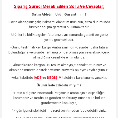
Sipariş Süreci Merak Edilen
Soru Ve Cevaplar;
Satın Aldığım Ürün Garantili mi?
-
Satın alacağınız çalışır aksamı olan tüm ürünlerin,
arıza durumunda
birebir değişim garantisi bulunmaktadır.
-Ürünler ile birlikte gelen faturanız aynı zamanda garanti belgeniz
yerine geçmektedir.
-Ürünü teslim alırken kargo Ambalajının ön yüzünde nüsha fatura
bulunduğuna ve üründe herhangi bir deformasyon veya eksik içerik
olmadığına kesinlikle emin olunuz.
-Aksi takdirde kargonuzu teslim almayıp, tutanak tutturunuz ve
akabinde müşteri destek hattımızı arayarak şikayet kaydı açtırınız.
-
Aksi takdirde
İADE
ve
DEĞİŞİM
talebiniz karşılanamayacaktır.
Ürünü İade Edebilir miyim?
-
Satın aldığınız, Notebook Parçasının ambalajının orijinalliğini
korumanız ve tarafınıza gönderilen faturayı nüshası ile birlikte
göndermeniz koşuluyla,
14 gün içerisinde hiçbir mazeret belirtmeden iade edebilirsiniz.