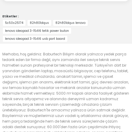
Etiketler :
5c50s25174
82h801dqus
82h801dqus lenovo
lenovo ideapad 3-15ıtl6 tetik power buton
lenovo ideapad 3-15ıtl6 usb port board
Merhaba, hoş geldiniz. Baburtech Bilişim olarak yalnızca yedek parça
tedarik eden bir firma değil, aynı zamanda ileri seviye teknik servis
hizmetleri sunan profesyonel bir teknoloji merkezidir. Türkiye'nin dört bir
yanından gönderilen laptop, masaüstü bilgisayar, cep telefonu, tablet,
yazıcı ve medikal cihazlarda; anakart tamiri, işlemci ve çipset
değişimi, işlemci pin onarımı, elektronik kart tamiri, güç devresi arızaları,
sıvı teması kaynaklı hasarlar ve mekanik arızalar konusunda uzman
ekibimizle hizmet vermekteyiz. 5000 m² kapalı alanda faaliyet gösteren
teknik servis altyapımız ve alanında deneyimli uzman kadromuz
sayesinde, birçok teknik servisin çözemediği cihazlara çözüm
üretebiliyoruz. Baburtech'te amacımız yalnızca ürün satmak değildir.
Bayilerimizi ve müşterilerimizi uzun vadeli iş ortaklarımız olarak görüyor,
hem parça tedariğinde hem de teknik servis süreçlerinde çözüm
odaklı destek sunuyoruz. 60.000'den fazla ürün çeşidimizle ihtiyaç