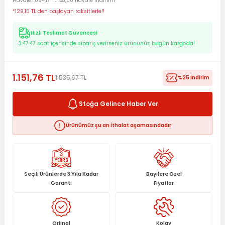
Havale
1.094,17 TL %5,00 havale indirimi
*129,15 TL den başlayan taksitlerle!!
Hızlı Teslimat Güvencesi
3:47:47
saat içerisinde sipariş verirseniz ürününüz bugün kargo'da!
1.151,76 TL
1.535,67 TL
%25 İndirim
Stoğa Gelince Haber Ver
Ürünümüz şu an İthalat aşamasındadır
Seçili Ürünlerde 3 Yıla Kadar
Bayilere Özel
Garanti
Fiyatlar
Orjinal
Kolay