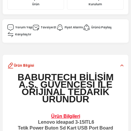
Ürün
Kurulum
Yorum Yap
Tavsiye Et
Fiyat Alarmı
Ürünü Paylaş
Karşılaştır
Ürün Bilgisi
BABURTECH BİLİŞİM
A.Ş.
GÜVENCESİ İLE
ORİJİNAL TEDARİK
ÜRÜNDÜR
Ürün Bilgileri
Lenovo ideapad 3-15ITL6
Tetik Power Buton Sd Kart USB Port Board