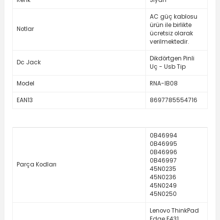
Renk
Siyah
AC güç kablosu
ürün ile birlikte
Notlar
ücretsiz olarak
verilmektedir.
Dikdörtgen Pinli
Dc Jack
Uç - Usb Tip
Model
RNA-IB08
EAN13
8697785554716
0B46994
0B46995
0B46996
0B46997
Parça Kodları
45N0235
45N0236
45N0249
45N0250
Lenovo ThinkPad
Edge E431