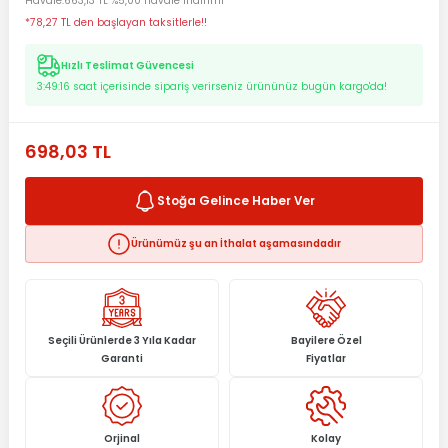
Havale
663,13 TL %5,00 havale indirimi
*78,27 TL den başlayan taksitlerle!!
Hızlı Teslimat Güvencesi
3:49:15
saat içerisinde sipariş verirseniz ürününüz bugün kargo'da!
698,03 TL
Stoğa Gelince Haber Ver
Ürünümüz şu an İthalat aşamasındadır
Seçili Ürünlerde 3 Yıla Kadar
Bayilere Özel
Garanti
Fiyatlar
Orjinal
Kolay