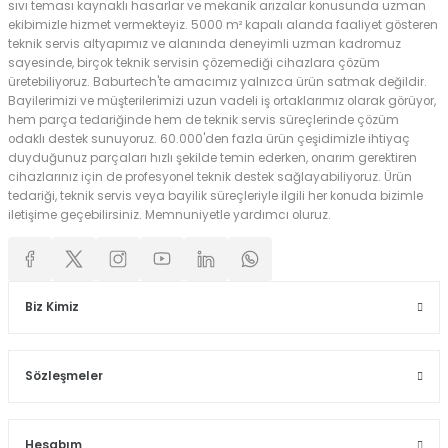
sıvı teması kaynaklı hasarlar ve mekanik arızalar konusunda uzman
ekibimizle hizmet vermekteyiz. 5000 m² kapalı alanda faaliyet gösteren
teknik servis altyapımız ve alanında deneyimli uzman kadromuz
sayesinde, birçok teknik servisin çözemediği cihazlara çözüm
üretebiliyoruz. Baburtech'te amacımız yalnızca ürün satmak değildir.
Bayilerimizi ve müşterilerimizi uzun vadeli iş ortaklarımız olarak görüyor,
hem parça tedariğinde hem de teknik servis süreçlerinde çözüm
odaklı destek sunuyoruz. 60.000'den fazla ürün çeşidimizle ihtiyaç
duyduğunuz parçaları hızlı şekilde temin ederken, onarım gerektiren
cihazlarınız için de profesyonel teknik destek sağlayabiliyoruz. Ürün
tedariği, teknik servis veya bayilik süreçleriyle ilgili her konuda bizimle
iletişime geçebilirsiniz. Memnuniyetle yardımcı oluruz.
Biz Kimiz
Sözleşmeler
Hesabım