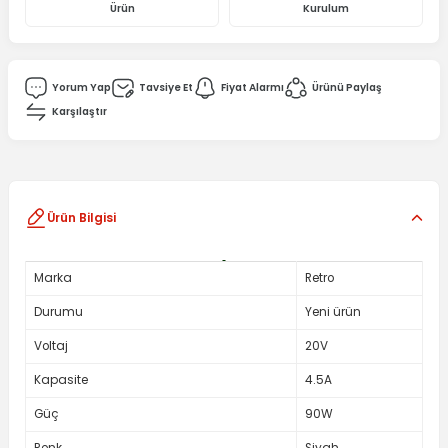
Ürün
Kurulum
Yorum Yap
Tavsiye Et
Fiyat Alarmı
Ürünü Paylaş
Karşılaştır
Ürün Bilgisi
Marka
Retro
Durumu
Yeni ürün
Voltaj
20V
Kapasite
4.5A
Güç
90W