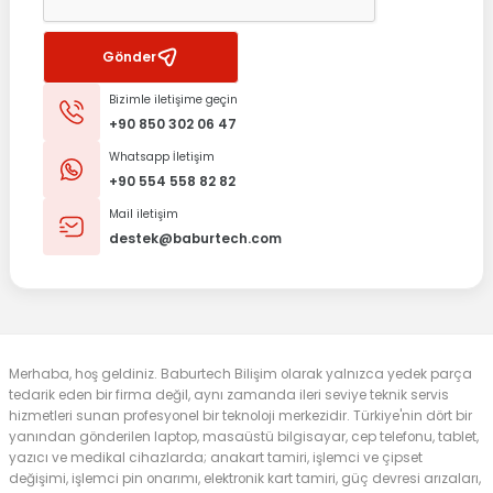
Gönder
Bizimle iletişime geçin
+90 850 302 06 47
Whatsapp İletişim
+90 554 558 82 82
Mail iletişim
destek@baburtech.com
Merhaba, hoş geldiniz. Baburtech Bilişim olarak yalnızca yedek parça
tedarik eden bir firma değil, aynı zamanda ileri seviye teknik servis
hizmetleri sunan profesyonel bir teknoloji merkezidir. Türkiye'nin dört bir
yanından gönderilen laptop, masaüstü bilgisayar, cep telefonu, tablet,
yazıcı ve medikal cihazlarda; anakart tamiri, işlemci ve çipset
değişimi, işlemci pin onarımı, elektronik kart tamiri, güç devresi arızaları,