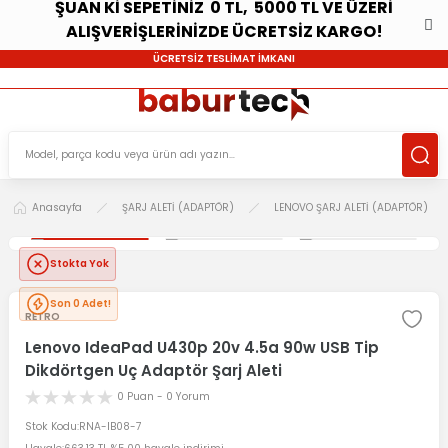
ŞUAN Kİ SEPETİNİZ 0 TL, 5000 TL VE ÜZERİ
ALIŞVERİŞLERİNİZDE ÜCRETSİZ KARGO!
ÜCRETSİZ TESLİMAT İMKANI
Anasayfa
ŞARJ ALETİ (ADAPTÖR)
LENOVO ŞARJ ALETİ (ADAPTÖR)
Stokta Yok
Son 0 Adet!
RETRO
Lenovo IdeaPad U430p 20v 4.5a 90w USB Tip
Dikdörtgen Uç Adaptör Şarj Aleti
0 Puan - 0 Yorum
Stok Kodu
RNA-IB08-7