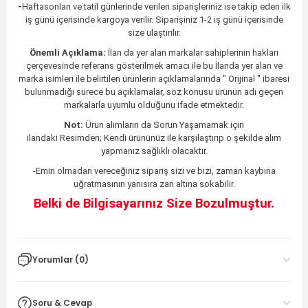
-
Haftasonları ve tatil günlerinde verilen siparişleriniz ise takip eden ilk
iş günü içerisinde kargoya verilir. Siparişiniz 1-2 iş günü içerisinde
size ulaştırılır.
Önemli Açıklama:
İlan da yer alan markalar sahiplerinin hakları
çerçevesinde referans gösterilmek amacı ile bu İlanda yer alan ve
marka isimleri ile belirtilen ürünlerin açıklamalarında " Orijinal " ibaresi
bulunmadığı sürece bu açıklamalar, söz konusu ürünün adı geçen
markalarla uyumlu olduğunu ifade etmektedir.
Not:
Ürün alımların da Sorun Yaşamamak için
ilandaki
Resimden;
Kendi ürününüz ile karşılaştırıp o şekilde alım
yapmanız sağlıklı olacaktır.
-Emin olmadan vereceğiniz sipariş sizi ve bizi, zaman kaybına
uğratmasının yanısıra zan altına sokabilir.
Belki de Bilgisayarınız Size Bozulmuştur.
Yorumlar (0)
Soru & Cevap