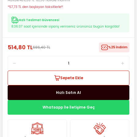
Havale
489,06 TL %5,00 havale indirimi
*57,73 TL den başlayan taksitlerle!!
Hızlı Teslimat Güvencesi
8:36:06
saat içerisinde sipariş verirseniz ürününüz bugün kargo'da!
514,80 TL
686,40 TL
%25 İndirim
Sepete Ekle
Hızlı Satın Al
Whatsapp İle İletişime Geç