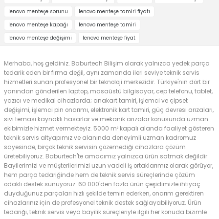
lenovo menteşe sorunu
lenovo menteşe tamiri fiyatı
lenovo menteşe kapağı
lenovo menteşe tamiri
lenovo menteşe değişimi
lenovo menteşe fiyat
Merhaba, hoş geldiniz. Baburtech Bilişim olarak yalnızca yedek parça
tedarik eden bir firma değil, aynı zamanda ileri seviye teknik servis
hizmetleri sunan profesyonel bir teknoloji merkezidir. Türkiye'nin dört bir
yanından gönderilen laptop, masaüstü bilgisayar, cep telefonu, tablet,
yazıcı ve medikal cihazlarda; anakart tamiri, işlemci ve çipset
değişimi, işlemci pin onarımı, elektronik kart tamiri, güç devresi arızaları,
sıvı teması kaynaklı hasarlar ve mekanik arızalar konusunda uzman
ekibimizle hizmet vermekteyiz. 5000 m² kapalı alanda faaliyet gösteren
teknik servis altyapımız ve alanında deneyimli uzman kadromuz
sayesinde, birçok teknik servisin çözemediği cihazlara çözüm
üretebiliyoruz. Baburtech'te amacımız yalnızca ürün satmak değildir.
Bayilerimizi ve müşterilerimizi uzun vadeli iş ortaklarımız olarak görüyor,
hem parça tedariğinde hem de teknik servis süreçlerinde çözüm
odaklı destek sunuyoruz. 60.000'den fazla ürün çeşidimizle ihtiyaç
duyduğunuz parçaları hızlı şekilde temin ederken, onarım gerektiren
cihazlarınız için de profesyonel teknik destek sağlayabiliyoruz. Ürün
tedariği, teknik servis veya bayilik süreçleriyle ilgili her konuda bizimle