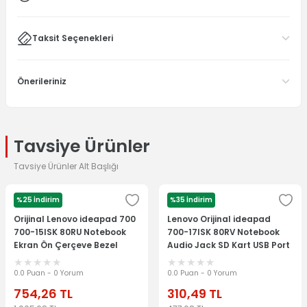
Taksit Seçenekleri
Önerileriniz
Tavsiye Ürünler
Tavsiye Ürünler Alt Başlığı
%25 İndirim
%35 İndirim
LENOVO
LENOVO
Orijinal Lenovo ideapad 700
Lenovo Orijinal ideapad
700-15ISK 80RU Notebook
700-17ISK 80RV Notebook
Ekran Ön Çerçeve Bezel
Audio Jack SD Kart USB Port
460.06R07.0002
Board
0.0 Puan - 0 Yorum
0.0 Puan - 0 Yorum
754,26
TL
310,49
TL