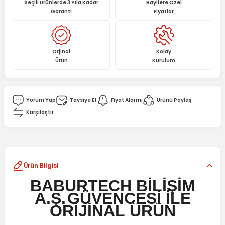
Seçili Ürünlerde 3 Yıla Kadar
Bayilere Özel
Garanti
Fiyatlar
Orjinal
Kolay
Ürün
Kurulum
Yorum Yap
Tavsiye Et
Fiyat Alarmı
Ürünü Paylaş
Karşılaştır
Ürün Bilgisi
BABURTECH BİLİŞİM
A.Ş.
GÜVENCESİ İLE
ORİJİNAL
ÜRÜN