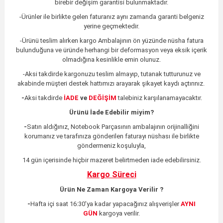
birebir değişim garantisi bulunmaktadır.
-Ürünler ile birlikte gelen faturanız aynı zamanda garanti belgeniz
yerine geçmektedir.
-Ürünü teslim alırken kargo Ambalajının ön yüzünde nüsha fatura
bulunduğuna ve üründe herhangi bir deformasyon veya eksik içerik
olmadığına kesinlikle emin olunuz.
-Aksi takdirde kargonuzu teslim almayıp, tutanak tutturunuz ve
akabinde müşteri destek hattımızı arayarak şikayet kaydı açtırınız.
-
Aksi takdirde
İADE
ve
DEĞİŞİM
talebiniz karşılanamayacaktır.
Ürünü İade Edebilir miyim?
-
Satın aldığınız, Notebook Parçasının ambalajının orijinalliğini
korumanız ve tarafınıza gönderilen faturayı nüshası ile birlikte
göndermeniz koşuluyla,
14 gün içerisinde hiçbir mazeret belirtmeden iade edebilirsiniz.
Kargo Süreci
Ürün Ne Zaman Kargoya Verilir ?
-
Hafta içi saat 16:30'ya kadar yapacağınız alışverişler
AYNI
GÜN
kargoya verilir.