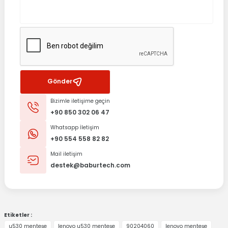
Gönder
Bizimle iletişime geçin
+90 850 302 06 47
Whatsapp İletişim
+90 554 558 82 82
Mail iletişim
destek@baburtech.com
Etiketler :
u530 menteşe
lenovo u530 menteşe
90204060
lenovo menteşe