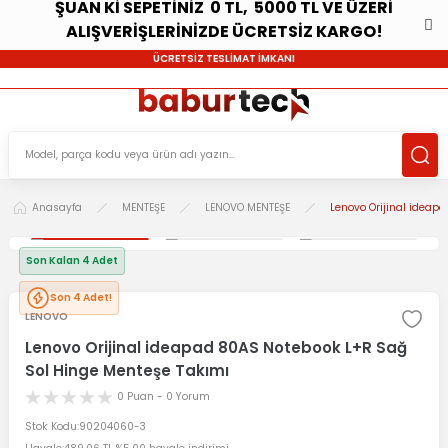
ŞUAN Kİ SEPETİNİZ 0 TL, 5000 TL VE ÜZERİ
ALIŞVERİŞLERİNİZDE ÜCRETSİZ KARGO!
ÜCRETSİZ TESLİMAT İMKANI
Anasayfa
MENTEŞE
LENOVO MENTEŞE
Lenovo Orijinal ideap
Son Kalan 4 Adet
Son 4 Adet!
LENOVO
Lenovo Orijinal ideapad 80AS Notebook L+R Sağ
Sol Hinge Menteşe Takımı
0 Puan - 0 Yorum
Stok Kodu
90204060-3