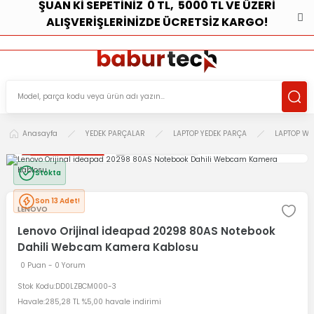
ŞUAN Kİ SEPETİNİZ 0 TL, 5000 TL VE ÜZERİ
ALIŞVERİŞLERİNİZDE ÜCRETSİZ KARGO!
ÜCRETSİZ TESLİMAT İMKANI
KOŞULSUZ İADE HAKKI
SÜRDÜRÜLEBİLİR ÜRÜNLER
Anasayfa
YEDEK PARÇALAR
LAPTOP YEDEK PARÇA
LAPTOP W
Stokta
Son 13 Adet!
LENOVO
Lenovo Orijinal ideapad 20298 80AS Notebook
Dahili Webcam Kamera Kablosu
0 Puan - 0 Yorum
Stok Kodu
DD0LZBCM000-3
Havale
285,28 TL %5,00 havale indirimi