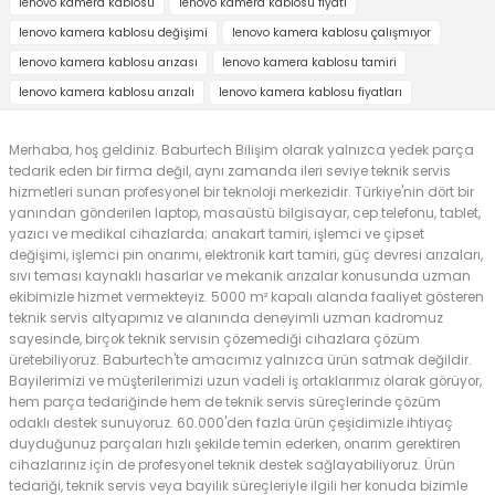
lenovo kamera kablosu
lenovo kamera kablosu fiyatı
lenovo kamera kablosu değişimi
lenovo kamera kablosu çalışmıyor
lenovo kamera kablosu arızası
lenovo kamera kablosu tamiri
lenovo kamera kablosu arızalı
lenovo kamera kablosu fiyatları
Merhaba, hoş geldiniz. Baburtech Bilişim olarak yalnızca yedek parça
tedarik eden bir firma değil, aynı zamanda ileri seviye teknik servis
hizmetleri sunan profesyonel bir teknoloji merkezidir. Türkiye'nin dört bir
yanından gönderilen laptop, masaüstü bilgisayar, cep telefonu, tablet,
yazıcı ve medikal cihazlarda; anakart tamiri, işlemci ve çipset
değişimi, işlemci pin onarımı, elektronik kart tamiri, güç devresi arızaları,
sıvı teması kaynaklı hasarlar ve mekanik arızalar konusunda uzman
ekibimizle hizmet vermekteyiz. 5000 m² kapalı alanda faaliyet gösteren
teknik servis altyapımız ve alanında deneyimli uzman kadromuz
sayesinde, birçok teknik servisin çözemediği cihazlara çözüm
üretebiliyoruz. Baburtech'te amacımız yalnızca ürün satmak değildir.
Bayilerimizi ve müşterilerimizi uzun vadeli iş ortaklarımız olarak görüyor,
hem parça tedariğinde hem de teknik servis süreçlerinde çözüm
odaklı destek sunuyoruz. 60.000'den fazla ürün çeşidimizle ihtiyaç
duyduğunuz parçaları hızlı şekilde temin ederken, onarım gerektiren
cihazlarınız için de profesyonel teknik destek sağlayabiliyoruz. Ürün
tedariği, teknik servis veya bayilik süreçleriyle ilgili her konuda bizimle