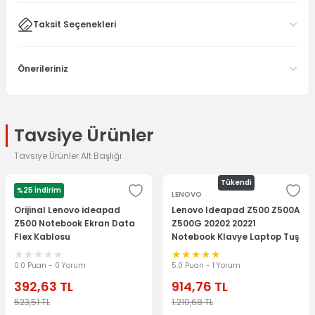
Taksit Seçenekleri
Önerileriniz
Tavsiye Ürünler
Tavsiye Ürünler Alt Başlığı
Tükendi
%25 İndirim
LENOVO
LENOVO
Orijinal Lenovo ideapad
Lenovo Ideapad Z500 Z500A
Z500 Notebook Ekran Data
Z500G 20202 20221
Flex Kablosu
Notebook Klavye Laptop Tuş
Takımı
0.0 Puan - 0 Yorum
5.0 Puan - 1 Yorum
392,63
TL
914,76
TL
523,51
TL
1.219,68
TL