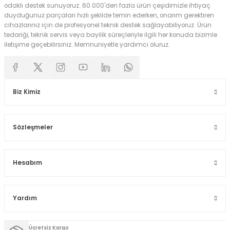
odaklı destek sunuyoruz. 60.000'den fazla ürün çeşidimizle ihtiyaç
0.0 Puan - 0 Yorum
duyduğunuz parçaları hızlı şekilde temin ederken, onarım gerektiren
cihazlarınız için de profesyonel teknik destek sağlayabiliyoruz. Ürün
338,91
TL
tedariği, teknik servis veya bayilik süreçleriyle ilgili her konuda bizimle
451,88
TL
iletişime geçebilirsiniz. Memnuniyetle yardımcı oluruz.
Stokta Yok
Biz Kimiz
Sözleşmeler
Hesabım
Yardım
Ücretsiz Kargo