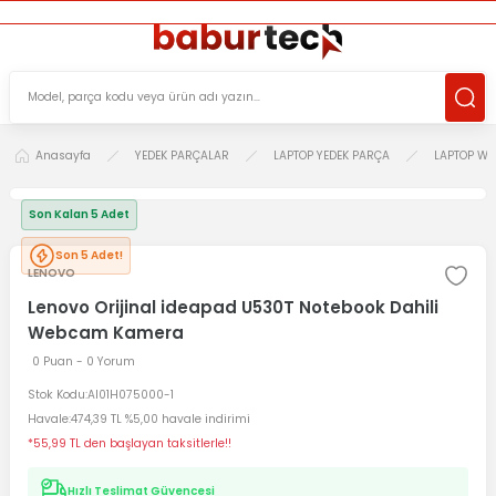
ÜCRETSİZ TESLİMAT İMKANI
KOŞULSUZ İADE HAKKI
SÜRDÜRÜLEBİLİR ÜRÜNLER
Anasayfa
YEDEK PARÇALAR
LAPTOP YEDEK PARÇA
LAPTOP W
Son Kalan 5 Adet
Son 5 Adet!
LENOVO
Lenovo Orijinal ideapad U530T Notebook Dahili
Webcam Kamera
0 Puan - 0 Yorum
Stok Kodu
AI01H075000-1
Havale
474,39 TL %5,00 havale indirimi
*55,99 TL den başlayan taksitlerle!!
Hızlı Teslimat Güvencesi