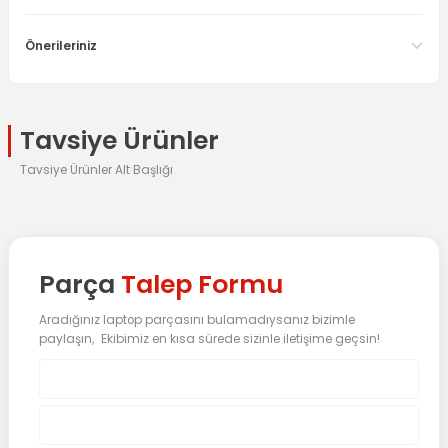
Önerileriniz
Tavsiye Ürünler
Tavsiye Ürünler Alt Başlığı
%25 İndirim
LENOVO
Orijinal Lenovo ideapad Z500 Notebook Ekran Data Flex Kablosu
Parça
Talep Formu
Aradığınız laptop parçasını bulamadıysanız bizimle
0.0 Puan - 0 Yorum
paylaşın, Ekibimiz en kısa sürede sizinle iletişime geçsin!
392,63
TL
523,51
TL
Sepete Ekle