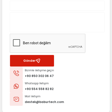
Tükendi
LENOVO
Lenovo Ideapad Z500 Z500A Z500G 20202 20221 Notebook Klavye L
5.0 Puan - 1 Yorum
914,76
TL
1.219,68
TL
Stokta Yok
Gönder
Bizimle iletişime geçin
Tükendi
+90 850 302 06 47
ORJİNAL LENOVO Z500 TOUCH DOKUNMATİK EKRANI KASALI
Whatsapp İletişim
+90 554 558 82 82
Mail iletişim
0.0 Puan - 0 Yorum
destek@baburtech.com
902,97
TL