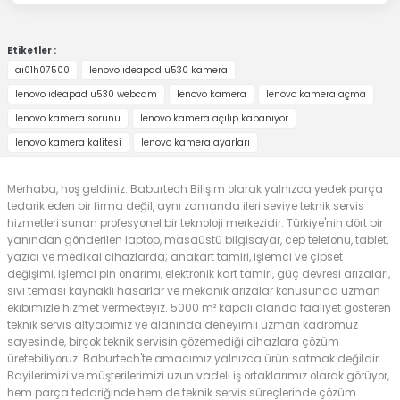
1.203,96
TL
Stokta Yok
Etiketler :
aı01h07500
lenovo ıdeapad u530 kamera
Tükendi
lenovo ıdeapad u530 webcam
lenovo kamera
lenovo kamera açma
LENOVO
lenovo kamera sorunu
lenovo kamera açılıp kapanıyor
Orijinal Lenovo ideapad Z500 Z500 Touch Z500A Z500G P500 P500
lenovo kamera kalitesi
lenovo kamera ayarları
Merhaba, hoş geldiniz. Baburtech Bilişim olarak yalnızca yedek parça
0.0 Puan - 0 Yorum
tedarik eden bir firma değil, aynı zamanda ileri seviye teknik servis
1.270,50
TL
hizmetleri sunan profesyonel bir teknoloji merkezidir. Türkiye'nin dört bir
1.694,00
TL
yanından gönderilen laptop, masaüstü bilgisayar, cep telefonu, tablet,
yazıcı ve medikal cihazlarda; anakart tamiri, işlemci ve çipset
değişimi, işlemci pin onarımı, elektronik kart tamiri, güç devresi arızaları,
Stokta Yok
sıvı teması kaynaklı hasarlar ve mekanik arızalar konusunda uzman
ekibimizle hizmet vermekteyiz. 5000 m² kapalı alanda faaliyet gösteren
Tükendi
teknik servis altyapımız ve alanında deneyimli uzman kadromuz
LENOVO
sayesinde, birçok teknik servisin çözemediği cihazlara çözüm
Orijinal Lenovo 20287 20202 20221 20253 90202118 DC30100LM00 Dc
üretebiliyoruz. Baburtech'te amacımız yalnızca ürün satmak değildir.
Bayilerimizi ve müşterilerimizi uzun vadeli iş ortaklarımız olarak görüyor,
hem parça tedariğinde hem de teknik servis süreçlerinde çözüm