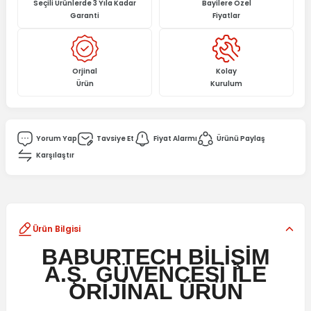
Seçili Ürünlerde 3 Yıla Kadar
Bayilere Özel
Garanti
Fiyatlar
Orjinal
Kolay
Ürün
Kurulum
Yorum Yap
Tavsiye Et
Fiyat Alarmı
Ürünü Paylaş
Karşılaştır
Ürün Bilgisi
BABURTECH BİLİŞİM
A.Ş.
GÜVENCESİ İLE
ORİJİNAL
ÜRÜN