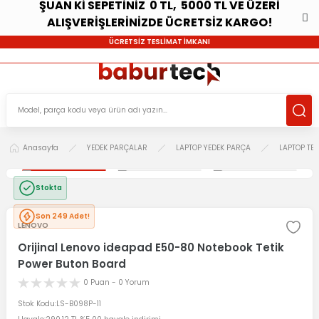
ŞUAN Kİ SEPETİNİZ 0 TL, 5000 TL VE ÜZERİ
ALIŞVERİŞLERİNİZDE ÜCRETSİZ KARGO!
ÜCRETSİZ TESLİMAT İMKANI
Anasayfa
YEDEK PARÇALAR
LAPTOP YEDEK PARÇA
LAPTOP TE
Stokta
Son 249 Adet!
LENOVO
Orijinal Lenovo ideapad E50-80 Notebook Tetik
Power Buton Board
0 Puan - 0 Yorum
Stok Kodu
LS-B098P-11