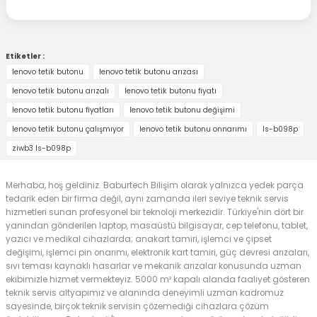
Etiketler :
lenovo tetik butonu
lenovo tetik butonu arızası
lenovo tetik butonu arızalı
lenovo tetik butonu fiyatı
lenovo tetik butonu fiyatları
lenovo tetik butonu değişimi
lenovo tetik butonu çalışmıyor
lenovo tetik butonu onnarımı
ls-b098p
ziwb3 ls-b098p
Merhaba, hoş geldiniz. Baburtech Bilişim olarak yalnızca yedek parça
tedarik eden bir firma değil, aynı zamanda ileri seviye teknik servis
hizmetleri sunan profesyonel bir teknoloji merkezidir. Türkiye'nin dört bir
yanından gönderilen laptop, masaüstü bilgisayar, cep telefonu, tablet,
yazıcı ve medikal cihazlarda; anakart tamiri, işlemci ve çipset
değişimi, işlemci pin onarımı, elektronik kart tamiri, güç devresi arızaları,
sıvı teması kaynaklı hasarlar ve mekanik arızalar konusunda uzman
ekibimizle hizmet vermekteyiz. 5000 m² kapalı alanda faaliyet gösteren
teknik servis altyapımız ve alanında deneyimli uzman kadromuz
sayesinde, birçok teknik servisin çözemediği cihazlara çözüm