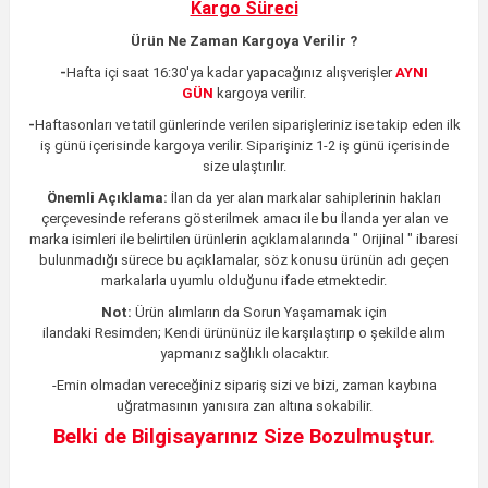
Kargo Süreci
Ürün Ne Zaman Kargoya Verilir ?
-
Hafta içi saat 16:30'ya kadar yapacağınız alışverişler
AYNI
GÜN
kargoya verilir.
-
Haftasonları ve tatil günlerinde verilen siparişleriniz ise takip eden ilk
iş günü içerisinde kargoya verilir. Siparişiniz 1-2 iş günü içerisinde
size ulaştırılır.
Önemli Açıklama:
İlan da yer alan markalar sahiplerinin hakları
çerçevesinde referans gösterilmek amacı ile bu İlanda yer alan ve
marka isimleri ile belirtilen ürünlerin açıklamalarında " Orijinal " ibaresi
bulunmadığı sürece bu açıklamalar, söz konusu ürünün adı geçen
markalarla uyumlu olduğunu ifade etmektedir.
Not:
Ürün alımların da Sorun Yaşamamak için
ilandaki
Resimden;
Kendi ürününüz ile karşılaştırıp o şekilde alım
yapmanız sağlıklı olacaktır.
-Emin olmadan vereceğiniz sipariş sizi ve bizi, zaman kaybına
uğratmasının yanısıra zan altına sokabilir.
Belki de Bilgisayarınız Size Bozulmuştur.