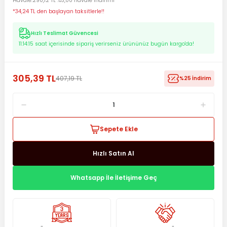
Havale
290,12 TL %5,00 havale indirimi
*34,24 TL den başlayan taksitlerle!!
Hızlı Teslimat Güvencesi
11:14:14
saat içerisinde sipariş verirseniz ürününüz bugün kargo'da!
305,39 TL
407,19 TL
%25 İndirim
Sepete Ekle
Hızlı Satın Al
Whatsapp İle İletişime Geç