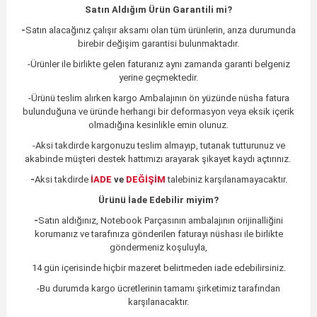
Satın Aldığım Ürün Garantili mi?
-
Satın alacağınız çalışır aksamı olan tüm ürünlerin,
arıza durumunda
birebir değişim garantisi bulunmaktadır.
-Ürünler ile birlikte gelen faturanız aynı zamanda garanti belgeniz
yerine geçmektedir.
-Ürünü teslim alırken kargo Ambalajının ön yüzünde nüsha fatura
bulunduğuna ve üründe herhangi bir deformasyon veya eksik içerik
olmadığına kesinlikle emin olunuz.
-Aksi takdirde kargonuzu teslim almayıp, tutanak tutturunuz ve
akabinde müşteri destek hattımızı arayarak şikayet kaydı açtırınız.
-
Aksi takdirde
İADE
ve
DEĞİŞİM
talebiniz karşılanamayacaktır.
Ürünü İade Edebilir miyim?
-
Satın aldığınız, Notebook Parçasının ambalajının orijinalliğini
korumanız ve tarafınıza gönderilen faturayı nüshası ile birlikte
göndermeniz koşuluyla,
14 gün içerisinde hiçbir mazeret belirtmeden iade edebilirsiniz.
-Bu durumda kargo ücretlerinin tamamı şirketimiz tarafından
karşılanacaktır.