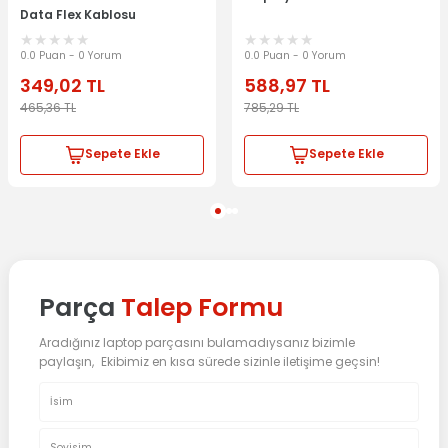
Data Flex Kablosu
DC02001XO00
0.0 Puan - 0 Yorum
0.0 Puan - 0 Yorum
349,02
TL
588,97
TL
465,36
TL
785,29
TL
Sepete Ekle
Sepete Ekle
Parça
Talep Formu
Aradığınız laptop parçasını bulamadıysanız bizimle
paylaşın, Ekibimiz en kısa sürede sizinle iletişime geçsin!