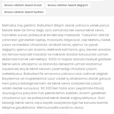
lenovo rotation board arızalı
lenovo rotation board değişimi
lenovo rotation board fiyatları
Merhaba, hoş geldiniz. Baburtech Bilişim olarak yalnızca yedek parça
tedarik eden bir firma değil, aynı zamanda ileri seviye teknik servis
hizmetleri sunan profesyonel bir teknoloji merkezidir. Türkiye'nin dört bir
yanından gönderilen laptop, masaüstü bilgisayar, cep telefonu, tablet,
yazıcı ve medikal cihazlarda; anakart tamiri, işlemci ve çipset
değişimi, işlemci pin onarımı, elektronik kart tamiri, güç devresi arızaları,
sıvı teması kaynaklı hasarlar ve mekanik arızalar konusunda uzman
ekibimizle hizmet vermekteyiz. 5000 m² kapalı alanda faaliyet gösteren
teknik servis altyapımız ve alanında deneyimli uzman kadromuz
sayesinde, birçok teknik servisin çözemediği cihazlara çözüm
üretebiliyoruz. Baburtech'te amacımız yalnızca ürün satmak değildir.
Bayilerimizi ve müşterilerimizi uzun vadeli iş ortaklarımız olarak görüyor,
hem parça tedariğinde hem de teknik servis süreçlerinde çözüm
odaklı destek sunuyoruz. 60.000'den fazla ürün çeşidimizle ihtiyaç
duyduğunuz parçaları hızlı şekilde temin ederken, onarım gerektiren
cihazlarınız için de profesyonel teknik destek sağlayabiliyoruz. Ürün
tedariği, teknik servis veya bayilik süreçleriyle ilgili her konuda bizimle
iletişime geçebilirsiniz. Memnuniyetle yardımcı oluruz.