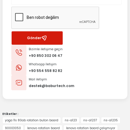
Gönder
Bizimle iletişime geçin
+90 850 302 06 47
Whatsapp İletişim
+90 554 558 82 82
Mail iletişim
destek@baburtech.com
Etiketler :
yoga 11s 80ab rotation buton board
ns-a123
ns-a1237
ns-a1235
90003050
lenovo rotation board
lenovo rotation board çalışmıyor