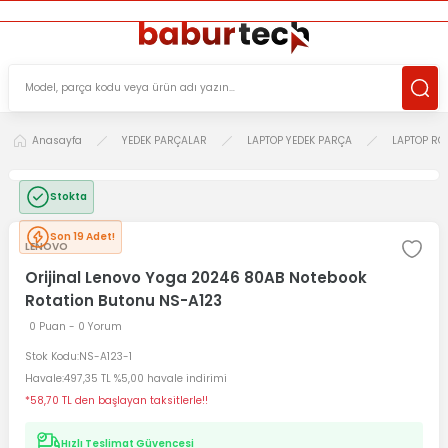
ÜCRETSİZ TESLİMAT İMKANI
KOŞULSUZ İADE HAKKI
SÜRDÜRÜLEBİLİR ÜRÜNLER
Anasayfa
YEDEK PARÇALAR
LAPTOP YEDEK PARÇA
LAPTOP RO
Stokta
Son 19 Adet!
LENOVO
Orijinal Lenovo Yoga 20246 80AB Notebook
Rotation Butonu NS-A123
0 Puan - 0 Yorum
Stok Kodu
NS-A123-1
Havale
497,35 TL %5,00 havale indirimi
*58,70 TL den başlayan taksitlerle!!
Hızlı Teslimat Güvencesi