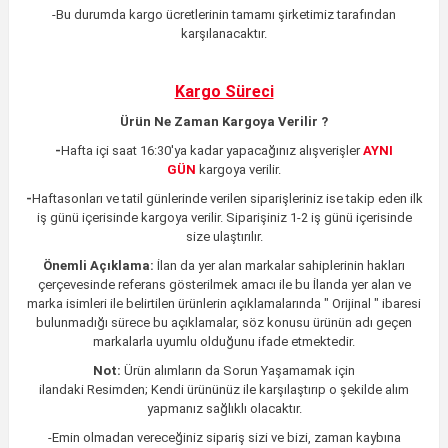
-Bu durumda kargo ücretlerinin tamamı şirketimiz tarafından
karşılanacaktır.
Kargo Süreci
Ürün Ne Zaman Kargoya Verilir ?
-
Hafta içi saat 16:30'ya kadar yapacağınız alışverişler
AYNI
GÜN
kargoya verilir.
-
Haftasonları ve tatil günlerinde verilen siparişleriniz ise takip eden ilk
iş günü içerisinde kargoya verilir. Siparişiniz 1-2 iş günü içerisinde
size ulaştırılır.
Önemli Açıklama:
İlan da yer alan markalar sahiplerinin hakları
çerçevesinde referans gösterilmek amacı ile bu İlanda yer alan ve
marka isimleri ile belirtilen ürünlerin açıklamalarında " Orijinal " ibaresi
bulunmadığı sürece bu açıklamalar, söz konusu ürünün adı geçen
markalarla uyumlu olduğunu ifade etmektedir.
Not:
Ürün alımların da Sorun Yaşamamak için
ilandaki
Resimden;
Kendi ürününüz ile karşılaştırıp o şekilde alım
yapmanız sağlıklı olacaktır.
-Emin olmadan vereceğiniz sipariş sizi ve bizi, zaman kaybına