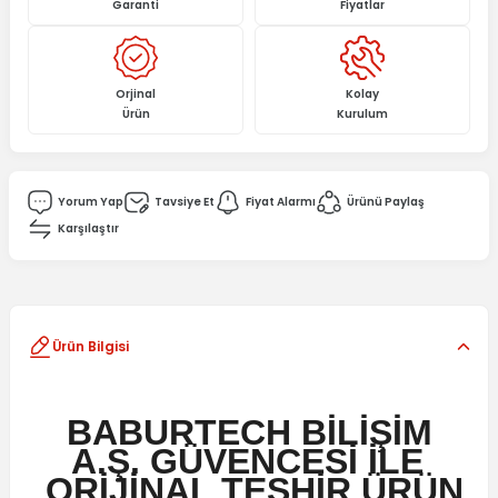
Garanti
Fiyatlar
Orjinal
Kolay
Ürün
Kurulum
Yorum Yap
Tavsiye Et
Fiyat Alarmı
Ürünü Paylaş
Karşılaştır
Ürün Bilgisi
BABURTECH BİLİŞİM
A.Ş. GÜVENCESİ İLE
ORİJİNAL TEŞHİR
ÜRÜN