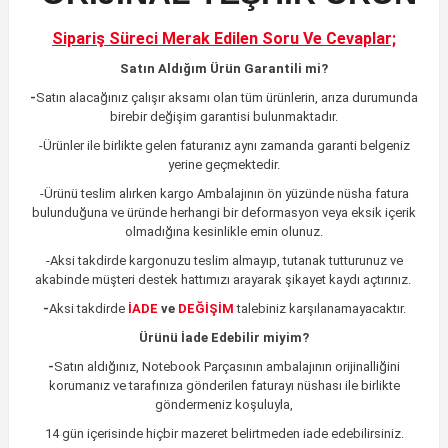
Sipariş Süreci Merak Edilen
Soru Ve Cevaplar;
Satın Aldığım Ürün Garantili mi?
-
Satın alacağınız çalışır aksamı olan tüm ürünlerin,
arıza durumunda
birebir değişim garantisi bulunmaktadır.
-Ürünler ile birlikte gelen faturanız aynı zamanda garanti belgeniz
yerine geçmektedir.
-Ürünü teslim alırken kargo Ambalajının ön yüzünde nüsha fatura
bulunduğuna ve üründe herhangi bir deformasyon veya eksik içerik
olmadığına kesinlikle emin olunuz.
-Aksi takdirde kargonuzu teslim almayıp, tutanak tutturunuz ve
akabinde müşteri destek hattımızı arayarak şikayet kaydı açtırınız.
-
Aksi takdirde
İADE
ve
DEĞİŞİM
talebiniz karşılanamayacaktır.
Ürünü İade Edebilir miyim?
-
Satın aldığınız, Notebook Parçasının ambalajının orijinalliğini
korumanız ve tarafınıza gönderilen faturayı nüshası ile birlikte
göndermeniz koşuluyla,
14 gün içerisinde hiçbir mazeret belirtmeden iade edebilirsiniz.