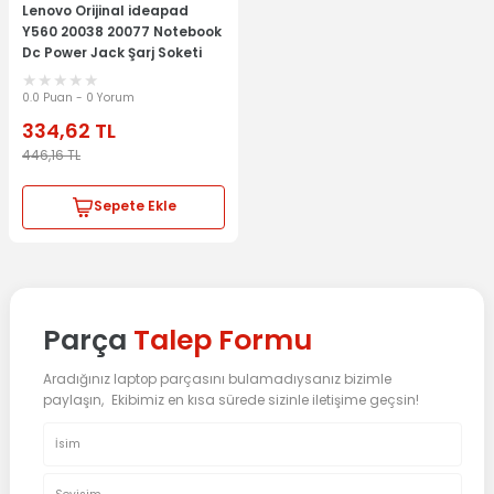
Lenovo Orijinal ideapad
Y560 20038 20077 Notebook
Dc Power Jack Şarj Soketi
0.0 Puan - 0 Yorum
334,62
TL
446,16
TL
Sepete Ekle
Parça
Talep Formu
Aradığınız laptop parçasını bulamadıysanız bizimle
paylaşın, Ekibimiz en kısa sürede sizinle iletişime geçsin!