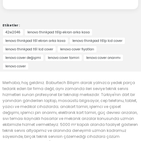
Etiketler :
42w2046
lenovo thinkpad t61p ekran arka kasa
lenovo thinkpad t61 ekran arka kasa
lenovo thinkpad t61p lcd cover
lenovo thinkpad t61 lcd cover
lenovo cover fiyatları
lenovo cover değişimi
lenovo cover tamiri
lenovo cover onarımı
lenovo cover
Merhaba, hoş geldiniz. Baburtech Bilişim olarak yalnızca yedek parça
tedarik eden bir firma değil, aynı zamanda ileri seviye teknik servis
hizmetleri sunan profesyonel bir teknoloji merkezidir. Türkiye'nin dört bir
yanından gönderilen laptop, masaüstü bilgisayar, cep telefonu, tablet,
yazıcı ve medikal cihazlarda; anakart tamiri, işlemci ve çipset
değişimi, işlemci pin onarımı, elektronik kart tamiri, güç devresi arızaları,
sıvı teması kaynaklı hasarlar ve mekanik arızalar konusunda uzman
ekibimizle hizmet vermekteyiz. 5000 m² kapalı alanda faaliyet gösteren
teknik servis altyapımız ve alanında deneyimli uzman kadromuz
sayesinde, birçok teknik servisin çözemediği cihazlara çözüm