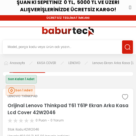
ŞUAN Kİ SEPETİNİZ 0 TL, 5000 TL VE ÜZERİ
ALIŞVERİŞLERİNİZDE ÜCRETSİZ KARGO!
ÜCRETSİZ TESLİMAT İMKANI
Anasayfa
KASA COVER
LENOVO
Lenovo Ekran Arka Kasa (Lc
Son Kalan 1 Adet
Son 1 Adet!
LENOVO THİNKPAD
Orijinal Lenovo Thinkpad T61 T61P Ekran Arka Kasa
Lcd Cover 42W2046
0 Puan - 0 Yorum
Stok Kodu
42W2046