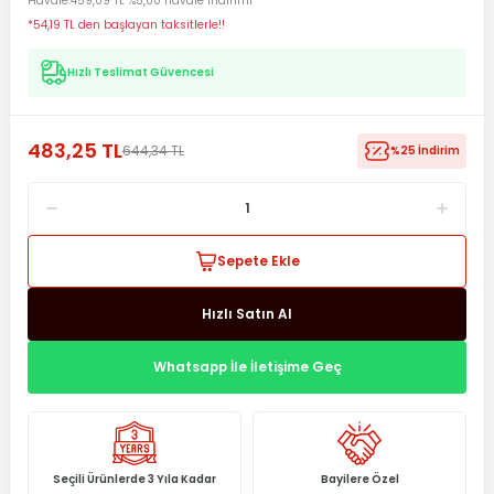
Havale
459,09 TL %5,00 havale indirimi
*54,19 TL den başlayan taksitlerle!!
Hızlı Teslimat Güvencesi
483,25 TL
644,34 TL
%25 İndirim
Sepete Ekle
Hızlı Satın Al
Whatsapp İle İletişime Geç
Seçili Ürünlerde 3 Yıla Kadar
Bayilere Özel