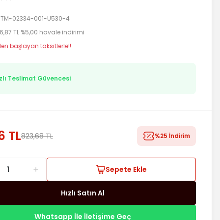
TM-02334-001-U530-4
6,87 TL %5,00 havale indirimi
den başlayan taksitlerle!!
zlı Teslimat Güvencesi
6 TL
823,68 TL
%25 İndirim
Sepete Ekle
Hızlı Satın Al
Whatsapp İle İletişime Geç