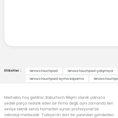
Etiketler :
lenovo touchpad
lenovo touchpad çalışmıyor
lenovo touchpad açma kapama
lenovo touchpa
Merhaba, hoş geldiniz. Baburtech Bilişim olarak yalnızca
yedek parça tedarik eden bir firma değil, aynı zamanda ileri
seviye teknik servis hizmetleri sunan profesyonel bir
teknoloji merkezidir. Türkiye'nin dört bir yanından gönderilen