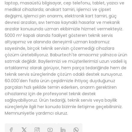
laptop, masaüstü bilgisayar, cep telefonu, tablet, yazıcı ve
medikal cihazlarda; anakart tamiri, işlemci ve çipset
değişimi, işlemci pin onarımı, elektronik kart tamiri, güç
devresi arızaları, sıvı teması kaynaklı hasarlar ve mekanik
arızalar konusunda uzman ekibimizle hizmet vermekteyiz.
5000 m² kapalı alanda faaliyet gösteren teknik servis
altyapımız ve alanında deneyimli uzman kadromuz
sayesinde, birçok teknik servisin çözemediği cihazlara
çözüm üretebiliyoruz. Baburtech'te amacımız yalnızca ürün
satmak değildir. Bayilerimizi ve müşterilerimizi uzun vadeli iş
ortaklarımız olarak görüyor, hem parça tedariğinde hem de
teknik servis süreçlerinde çözüm odaklı destek sunuyoruz.
60.000'den fazla ürün çeşidimizle ihtiyaç duyduğunuz
parçaları hızlı şekilde temin ederken, onarım gerektiren
cihazlarınız için de profesyonel teknik destek
sağlayabiliyoruz. Ürün tedariği, teknik servis veya bayilik
süreçleriyle ilgili her konuda bizimle iletişime geçebilirsiniz.
Memnuniyetle yardımcı oluruz.