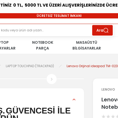
ETİNİZ 0 TL, 5000 TL VE ÜZERİ ALIŞVERİŞLERİNİZDE ÜCR
SÜRDÜRÜLEBİLİR ÜRÜNLER
ÜCRETSİZ TESLİMAT İMKANI
KOŞULSUZ İADE HAKKI
SÜRDÜRÜLEBİLİR ÜRÜNLER
Ara
ÜCRETSİZ TESLİMAT İMKANI
KOŞULSUZ İADE HAKKI
PTOP
NOTEBOOK
SÜRDÜRÜLEBİLİR ÜRÜNLER
MASAÜSTÜ
SAYARLAR
PARÇA
BİLGİSAYARLAR
LAPTOP TOUCHPAD (TRACKPAD)
Lenovo Orijinal ideapad TM-0
LENOVO
Lenov
Noteb
Ş.
GÜVENCESİ İLE