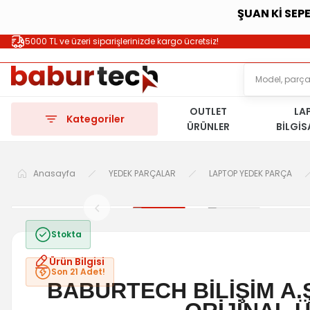
ŞUAN Kİ SEP
5000 TL ve üzeri siparişlerinizde kargo ücretsiz!
OUTLET
LA
Kategoriler
ÜRÜNLER
BİLGİ
Anasayfa
YEDEK PARÇALAR
LAPTOP YEDEK PARÇA
Stokta
Ürün Bilgisi
Son 21 Adet!
BABURTECH BİLİŞİM A.