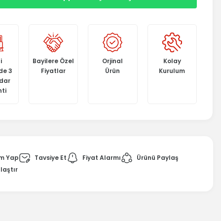
i
Bayilere Özel
Orjinal
Kolay
de 3
Fiyatlar
Ürün
Kurulum
adar
ti
m Yap
Tavsiye Et
Fiyat Alarmı
Ürünü Paylaş
laştır