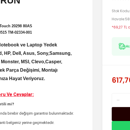
ÜRÜN
Stok Kodu
Havale
58
 Touch 20298 80AS
*69,27 TL 
515 TM-02334-001
e Notebook ve Laptop Yedek
Hı
, HP, Dell, Asus, Sony,Samsung,
, Monster, MSI, Clevo,Casper,
k Parça Değişimi, Montajı
617,7
rınıza Hayat Veriyoruz.
ru Ve Cevaplar;
tili mi?
nda birebir değişim garantisi bulunmaktadır.
ranti belgeniz yerine geçmektedir.