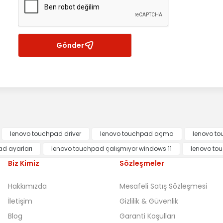
Gönder
lenovo touchpad driver
lenovo touchpad açma
lenovo t
d ayarları
lenovo touchpad çalışmıyor windows 11
lenovo tou
Biz Kimiz
Sözleşmeler
Hakkımızda
Mesafeli Satış Sözleşmesi
İletişim
Gizlilik & Güvenlik
Blog
Garanti Koşulları