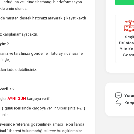
bulunduğuna ve üründe herhangi bir deformasyon
ikle emin olunuz.
de müşteri destek hattımızı arayarak şikayet kaydı
iz karşılanamayacaktır.
Seçil
Ürünler
iyim?
Yıla K
anız ve tarafınıza gönderilen faturayı nüshası ile
Garan
luyla,
den iade edebilirsiniz.
erilir ?
Yoru
şler
AYNI GÜN
kargoya verilir.
Karşı
 iş günü içerisinde kargoya verilir. Siparişiniz 1-2 iş
rılır.
rçevesinde referans gösterilmek amacı ile bu İlanda
rijinal " ibaresi bulunmadığı sürece bu açıklamalar,