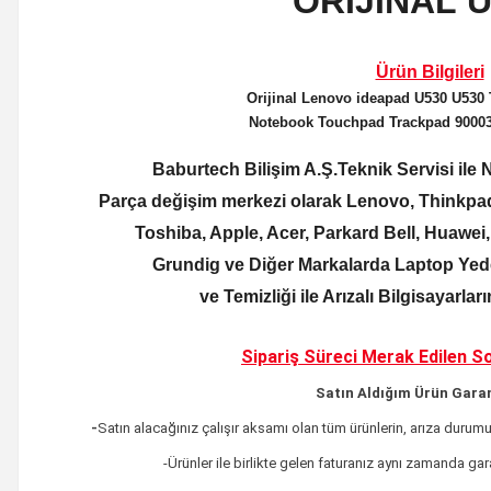
ORİJİNAL
Ürün Bilgileri
Orijinal
Lenovo ideapad U530 U530
Notebook Touchpad Trackpad 90003
Baburtech Bilişim A.Ş.Teknik Servisi il
Parça değişim merkezi olarak Lenovo, Thinkpad
Toshiba, Apple, Acer, Parkard Bell, Huawei
Grundig ve Diğer Markalarda Laptop Yede
ve Temizliği ile Arızalı Bilgisayarla
Sipariş Süreci Merak Edilen
So
Satın Aldığım Ürün Garan
-
Satın alacağınız çalışır aksamı olan tüm ürünlerin,
arıza durumu
-Ürünler ile birlikte gelen faturanız aynı zamanda ga