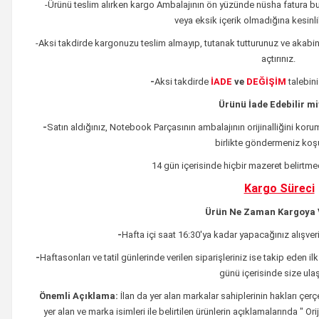
-Ürünü teslim alırken kargo Ambalajının ön yüzünde nüsha fatura 
veya eksik içerik olmadığına kesinl
-Aksi takdirde kargonuzu teslim almayıp, tutanak tutturunuz ve akabin
açtırınız.
-
Aksi takdirde
İADE
ve
DEĞİŞİM
talebin
Ürünü İade Edebilir m
-
Satın aldığınız, Notebook Parçasının ambalajının orijinalliğini korum
birlikte göndermeniz koşu
14 gün içerisinde hiçbir mazeret belirtme
Kargo Süreci
Ürün Ne Zaman Kargoya V
-
Hafta içi saat 16:30'ya kadar yapacağınız alışveri
-
Haftasonları ve tatil günlerinde verilen siparişleriniz ise takip eden ilk
günü içerisinde size ulaştı
Önemli Açıklama:
İlan da yer alan markalar sahiplerinin hakları çe
yer alan ve marka isimleri ile belirtilen ürünlerin açıklamalarında " O