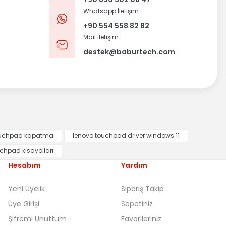
Whatsapp İletişim
+90 554 558 82 82
Mail iletişim
destek@baburtech.com
ouchpad kapatma
lenovo touchpad driver windows 11
chpad kısayolları
Hesabım
Yardım
Yeni Üyelik
Sipariş Takip
Üye Girişi
Sepetiniz
Şifremi Unuttum
Favorileriniz