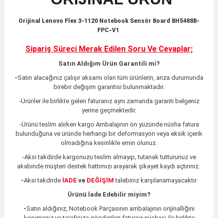
Orijinal Lenovo Flex 3-1120 Notebook Sensör Board BH5488B-
FPC-V1
Sipariş Süreci Merak Edilen
Soru Ve Cevaplar;
Satın Aldığım Ürün Garantili mi?
-
Satın alacağınız çalışır aksamı olan tüm ürünlerin,
arıza durumunda
birebir değişim garantisi bulunmaktadır.
-Ürünler ile birlikte gelen faturanız aynı zamanda garanti belgeniz
yerine geçmektedir.
-Ürünü teslim alırken kargo Ambalajının ön yüzünde nüsha fatura
bulunduğuna ve üründe herhangi bir deformasyon veya eksik içerik
olmadığına kesinlikle emin olunuz.
-Aksi takdirde kargonuzu teslim almayıp, tutanak tutturunuz ve
akabinde müşteri destek hattımızı arayarak şikayet kaydı açtırınız.
-
Aksi takdirde
İADE
ve
DEĞİŞİM
talebiniz karşılanamayacaktır.
Ürünü İade Edebilir miyim?
-
Satın aldığınız, Notebook Parçasının ambalajının orijinalliğini
korumanız ve tarafınıza gönderilen faturayı nüshası ile birlikte