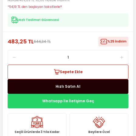
Havale
459,09 TL %5,00 havale indirimi
*54,19 TL den başlayan taksitlerle!!
Hızlı Teslimat Güvencesi
483,25 TL
644,34 TL
%25 İndirim
Sepete Ekle
Hızlı Satın Al
Whatsapp İle İletişime Geç
Seçili Ürünlerde 3 Yıla Kadar
Bayilere Özel