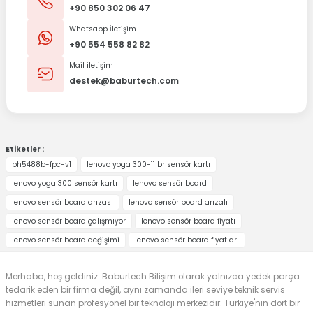
+90 850 302 06 47
Whatsapp İletişim
+90 554 558 82 82
Mail iletişim
destek@baburtech.com
Etiketler :
bh5488b-fpc-v1
lenovo yoga 300-11ıbr sensör kartı
lenovo yoga 300 sensör kartı
lenovo sensör board
lenovo sensör board arızası
lenovo sensör board arızalı
lenovo sensör board çalışmıyor
lenovo sensör board fiyatı
lenovo sensör board değişimi
lenovo sensör board fiyatları
Merhaba, hoş geldiniz. Baburtech Bilişim olarak yalnızca yedek parça
tedarik eden bir firma değil, aynı zamanda ileri seviye teknik servis
hizmetleri sunan profesyonel bir teknoloji merkezidir. Türkiye'nin dört bir