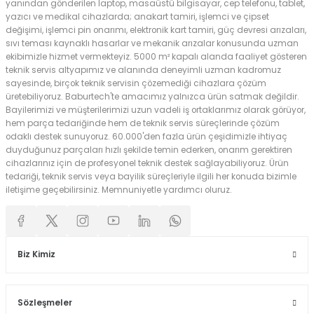
yanından gönderilen laptop, masaüstü bilgisayar, cep telefonu, tablet,
yazıcı ve medikal cihazlarda; anakart tamiri, işlemci ve çipset
değişimi, işlemci pin onarımı, elektronik kart tamiri, güç devresi arızaları,
sıvı teması kaynaklı hasarlar ve mekanik arızalar konusunda uzman
ekibimizle hizmet vermekteyiz. 5000 m² kapalı alanda faaliyet gösteren
teknik servis altyapımız ve alanında deneyimli uzman kadromuz
sayesinde, birçok teknik servisin çözemediği cihazlara çözüm
üretebiliyoruz. Baburtech'te amacımız yalnızca ürün satmak değildir.
Bayilerimizi ve müşterilerimizi uzun vadeli iş ortaklarımız olarak görüyor,
hem parça tedariğinde hem de teknik servis süreçlerinde çözüm
odaklı destek sunuyoruz. 60.000'den fazla ürün çeşidimizle ihtiyaç
duyduğunuz parçaları hızlı şekilde temin ederken, onarım gerektiren
cihazlarınız için de profesyonel teknik destek sağlayabiliyoruz. Ürün
tedariği, teknik servis veya bayilik süreçleriyle ilgili her konuda bizimle
iletişime geçebilirsiniz. Memnuniyetle yardımcı oluruz.
Biz Kimiz
Sözleşmeler