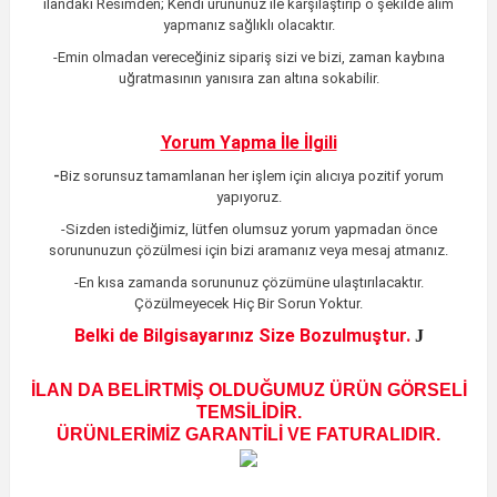
ilandaki
Resimden;
Kendi ürününüz ile karşılaştırıp o şekilde alım
yapmanız sağlıklı olacaktır.
-Emin olmadan vereceğiniz sipariş sizi ve bizi, zaman kaybına
uğratmasının yanısıra zan altına sokabilir.
Yorum Yapma İle İlgili
-
Biz sorunsuz tamamlanan her işlem için alıcıya pozitif yorum
yapıyoruz.
-Sizden istediğimiz, lütfen olumsuz yorum yapmadan önce
sorununuzun çözülmesi için bizi aramanız veya mesaj atmanız.
-En kısa zamanda sorununuz çözümüne ulaştırılacaktır
.
Çözülmeyecek Hiç Bir Sorun Yoktur.
Belki de Bilgisayarınız Size Bozulmuştur.
J
İLAN DA BELİRTMİŞ OLDUĞUMUZ ÜRÜN GÖRSELİ
TEMSİLİDİR.
ÜRÜNLERİMİZ GARANTİLİ VE FATURALIDIR.