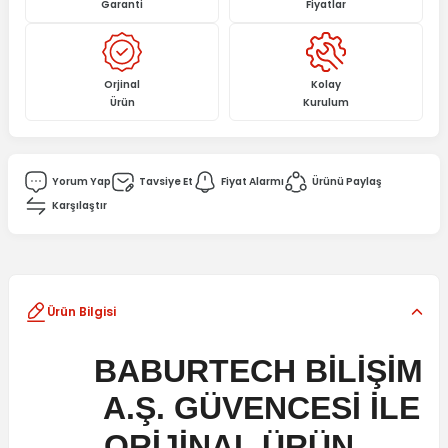
Garanti
Fiyatlar
Orjinal
Kolay
Ürün
Kurulum
Yorum Yap
Tavsiye Et
Fiyat Alarmı
Ürünü Paylaş
Karşılaştır
Ürün Bilgisi
BABURTECH BİLİŞİM
A.Ş. GÜVENCESİ İLE
ORİJİNAL ÜRÜN