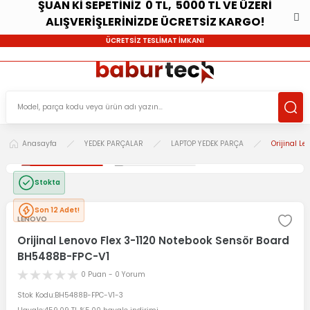
ŞUAN Kİ SEPETİNİZ 0 TL, 5000 TL VE ÜZERİ
ALIŞVERİŞLERİNİZDE ÜCRETSİZ KARGO!
ÜCRETSİZ TESLİMAT İMKANI
Anasayfa
YEDEK PARÇALAR
LAPTOP YEDEK PARÇA
Orijinal L
Stokta
Son 12 Adet!
LENOVO
Orijinal Lenovo Flex 3-1120 Notebook Sensör Board
BH5488B-FPC-V1
0 Puan - 0 Yorum
Stok Kodu
BH5488B-FPC-V1-3