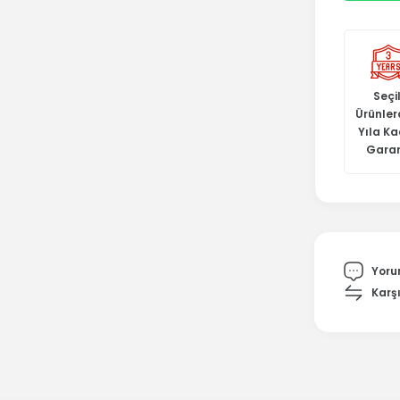
Seçil
Ürünler
Yıla K
Garan
Yoru
Karşı