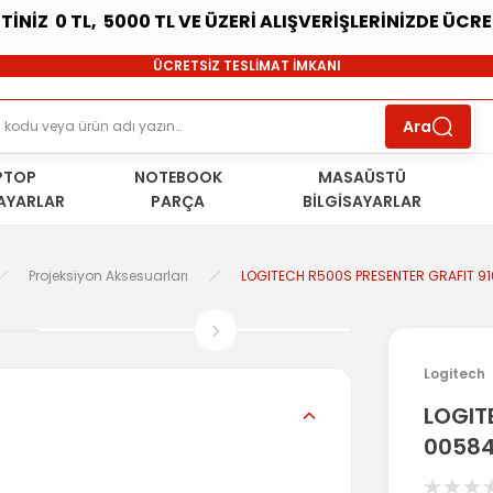
ETİNİZ 0 TL, 5000 TL VE ÜZERİ ALIŞVERİŞLERİNİZDE ÜCR
SÜRDÜRÜLEBİLİR ÜRÜNLER
ÜCRETSİZ TESLİMAT İMKANI
KOŞULSUZ İADE HAKKI
SÜRDÜRÜLEBİLİR ÜRÜNLER
Ara
ÜCRETSİZ TESLİMAT İMKANI
KOŞULSUZ İADE HAKKI
PTOP
NOTEBOOK
SÜRDÜRÜLEBİLİR ÜRÜNLER
MASAÜSTÜ
SAYARLAR
PARÇA
BİLGİSAYARLAR
Projeksiyon Aksesuarları
LOGITECH R500S PRESENTER GRAFIT 9
Logitech
LOGIT
0058