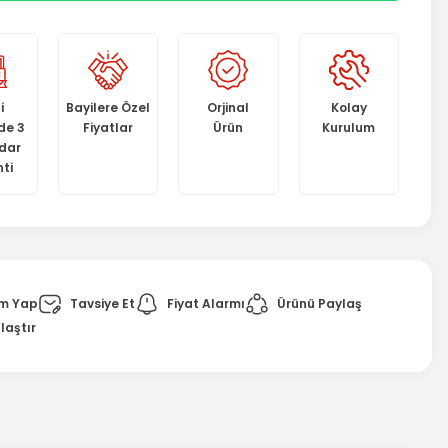
i
Bayilere Özel
Orjinal
Kolay
de 3
Fiyatlar
Ürün
Kurulum
adar
ti
m Yap
Tavsiye Et
Fiyat Alarmı
Ürünü Paylaş
laştır