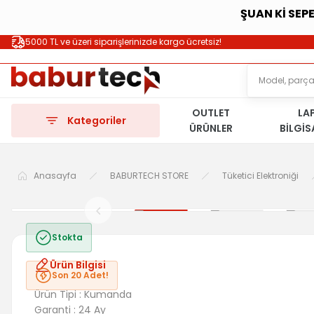
ŞUAN Kİ SEP
5000 TL ve üzeri siparişlerinizde kargo ücretsiz!
OUTLET
LA
Kategoriler
ÜRÜNLER
BİLGİ
Anasayfa
BABURTECH STORE
Tüketici Elektroniği
Stokta
Ürün Bilgisi
Son 20 Adet!
Ürün Tipi : Kumanda
Garanti : 24 Ay