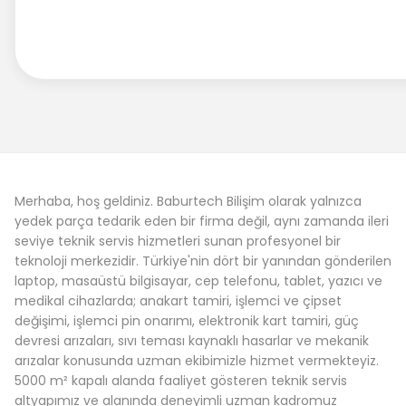
Merhaba, hoş geldiniz. Baburtech Bilişim olarak yalnızca
yedek parça tedarik eden bir firma değil, aynı zamanda ileri
seviye teknik servis hizmetleri sunan profesyonel bir
teknoloji merkezidir. Türkiye'nin dört bir yanından gönderilen
laptop, masaüstü bilgisayar, cep telefonu, tablet, yazıcı ve
medikal cihazlarda; anakart tamiri, işlemci ve çipset
değişimi, işlemci pin onarımı, elektronik kart tamiri, güç
devresi arızaları, sıvı teması kaynaklı hasarlar ve mekanik
arızalar konusunda uzman ekibimizle hizmet vermekteyiz.
5000 m² kapalı alanda faaliyet gösteren teknik servis
altyapımız ve alanında deneyimli uzman kadromuz