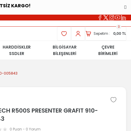
ETSİZ KARGO!
0
Sepetim :
0,00 TL
HARDDİSKLER
BİLGİSAYAR
ÇEVRE
SSDLER
BİLEŞENLERİ
BİRİMLERİ
10-005843
ECH R500S PRESENTER GRAFIT 910-
43
0 Puan - 0 Yorum