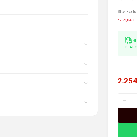
Stok Kodu
*252,84 TL
Hı
10:41:
2.254