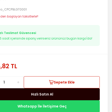
o_CPCP9LGT0001
 den başlayan taksitlerle!!
zlı Teslimat Güvencesi
26
saat içerisinde sipariş verirseniz ürününüz bugün kargo'da!
,82 TL
Sepete Ekle
Hızlı Satın Al
Whatsapp İle İletişime Geç