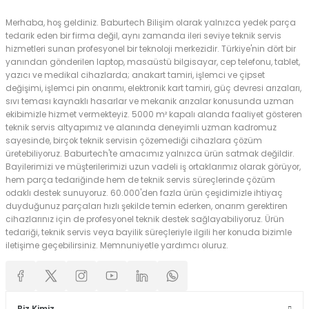
Merhaba, hoş geldiniz. Baburtech Bilişim olarak yalnızca yedek parça
tedarik eden bir firma değil, aynı zamanda ileri seviye teknik servis
hizmetleri sunan profesyonel bir teknoloji merkezidir. Türkiye'nin dört bir
yanından gönderilen laptop, masaüstü bilgisayar, cep telefonu, tablet,
yazıcı ve medikal cihazlarda; anakart tamiri, işlemci ve çipset
değişimi, işlemci pin onarımı, elektronik kart tamiri, güç devresi arızaları,
sıvı teması kaynaklı hasarlar ve mekanik arızalar konusunda uzman
ekibimizle hizmet vermekteyiz. 5000 m² kapalı alanda faaliyet gösteren
teknik servis altyapımız ve alanında deneyimli uzman kadromuz
sayesinde, birçok teknik servisin çözemediği cihazlara çözüm
üretebiliyoruz. Baburtech'te amacımız yalnızca ürün satmak değildir.
Bayilerimizi ve müşterilerimizi uzun vadeli iş ortaklarımız olarak görüyor,
hem parça tedariğinde hem de teknik servis süreçlerinde çözüm
odaklı destek sunuyoruz. 60.000'den fazla ürün çeşidimizle ihtiyaç
duyduğunuz parçaları hızlı şekilde temin ederken, onarım gerektiren
cihazlarınız için de profesyonel teknik destek sağlayabiliyoruz. Ürün
tedariği, teknik servis veya bayilik süreçleriyle ilgili her konuda bizimle
iletişime geçebilirsiniz. Memnuniyetle yardımcı oluruz.