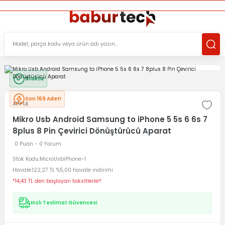
ÜCRETSİZ TESLİMAT İMKANI
KOŞULSUZ İADE HAKKI
SÜRDÜRÜLEBİLİR ÜRÜNLER
Stokta
Son 169 Adet!
APPLE
Mikro Usb Android Samsung to iPhone 5 5s 6 6s 7
8plus 8 Pin Çevirici Dönüştürücü Aparat
0 Puan - 0 Yorum
Stok Kodu
MicroUsbiPhone-1
Havale
122,27 TL %5,00 havale indirimi
*14,43 TL den başlayan taksitlerle!!
Hızlı Teslimat Güvencesi