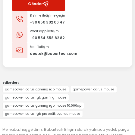
Gönder
Bizimle iletişime geçin
+90 850 302 06 47
Whatsapp İletişim
+90 554 558 82 82
Mail iletişim
destek@baburtech.com
Etiketler :
gamepower ıcarus gaming rgb mouse
gamepower ıcarus mouse
gamepower icarus rgb gaming mouse
gamepower icarus gamıng rgb mouse 10.000dp
gamepower icarus rgb pro optik oyuncu mouse
Merhaba, hoş geldiniz. Baburtech Bilişim olarak yalnızca yedek parça