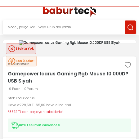
ÜCRETSİZ TESLİMAT İMKANI
KOŞULSUZ İADE HAKKI
SÜRDÜRÜLEBİLİR ÜRÜNLER
Stokta Yok
Son 0 Adet!
GAMEPOWER
Gamepower Icarus Gaming Rgb Mouse 10.000DP
USB Siyah
0 Puan - 0 Yorum
Stok Kodu
Icarus
Havale
729,59 TL %5,00 havale indirimi
*86,12 TL den başlayan taksitlerle!!
Hızlı Teslimat Güvencesi