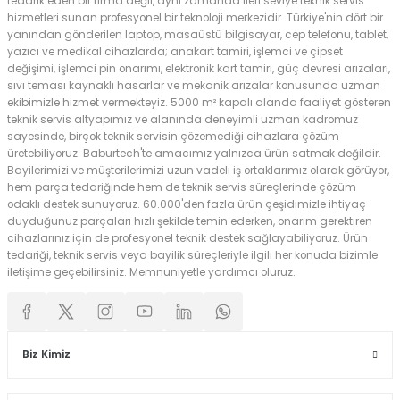
tedarik eden bir firma değil, aynı zamanda ileri seviye teknik servis
hizmetleri sunan profesyonel bir teknoloji merkezidir. Türkiye'nin dört bir
yanından gönderilen laptop, masaüstü bilgisayar, cep telefonu, tablet,
yazıcı ve medikal cihazlarda; anakart tamiri, işlemci ve çipset
değişimi, işlemci pin onarımı, elektronik kart tamiri, güç devresi arızaları,
sıvı teması kaynaklı hasarlar ve mekanik arızalar konusunda uzman
ekibimizle hizmet vermekteyiz. 5000 m² kapalı alanda faaliyet gösteren
teknik servis altyapımız ve alanında deneyimli uzman kadromuz
sayesinde, birçok teknik servisin çözemediği cihazlara çözüm
üretebiliyoruz. Baburtech'te amacımız yalnızca ürün satmak değildir.
Bayilerimizi ve müşterilerimizi uzun vadeli iş ortaklarımız olarak görüyor,
hem parça tedariğinde hem de teknik servis süreçlerinde çözüm
odaklı destek sunuyoruz. 60.000'den fazla ürün çeşidimizle ihtiyaç
duyduğunuz parçaları hızlı şekilde temin ederken, onarım gerektiren
cihazlarınız için de profesyonel teknik destek sağlayabiliyoruz. Ürün
tedariği, teknik servis veya bayilik süreçleriyle ilgili her konuda bizimle
iletişime geçebilirsiniz. Memnuniyetle yardımcı oluruz.
Biz Kimiz