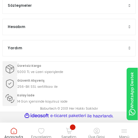
Sözleşmeler
Hesabım
Yardım
Ücretsiz Kargo
5000 TL ve üzeri siparişlerde
WhatsApp Destek
Güvenli Alışveriş
256-Bit SSL sertifikası ile
Kolay İade
14 Gün içerisinde koşulsuz iade
Baburtech © 2001 Her Hakkı Saklıdır
ideasoft
ile
e-
hazırlandı.
ticaret
paketleri
Anasayfa
Favorilerim
Sepetim
Üye Girişi
Menü