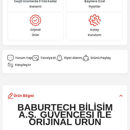
Seçili Ürünlerde 3 Yıla Kadar
Bayilere Özel
Garanti
Fiyatlar
Orjinal
Kolay
Ürün
Kurulum
Yorum Yap
Tavsiye Et
Fiyat Alarmı
Ürünü Paylaş
Karşılaştır
Ürün Bilgisi
BABURTECH BİLİŞİM
A.Ş.
GÜVENCESİ İLE
ORİJİNAL ÜRÜN