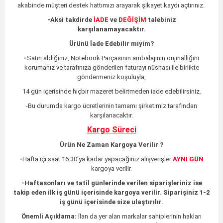
akabinde müşteri destek hattımızı arayarak şikayet kaydı açtırınız.
-
Aksi takdirde
İADE
ve
DEĞİŞİM
talebiniz
karşılanamayacaktır.
Ürünü İade Edebilir miyim?
-
Satın aldığınız, Notebook Parçasının ambalajının orijinalliğini
korumanız ve tarafınıza gönderilen faturayı nüshası ile birlikte
göndermeniz koşuluyla,
14 gün içerisinde hiçbir mazeret belirtmeden iade edebilirsiniz.
-Bu durumda kargo ücretlerinin tamamı şirketimiz tarafından
karşılanacaktır.
Kargo Süreci
Ürün Ne Zaman Kargoya Verilir ?
-
Hafta içi saat 16:30'ya kadar yapacağınız alışverişler
AYNI GÜN
kargoya verilir.
-
Haftasonları ve tatil günlerinde verilen siparişleriniz ise
takip eden ilk iş günü içerisinde kargoya verilir. Siparişiniz 1-2
iş günü içerisinde size ulaştırılır.
Önemli Açıklama:
İlan da yer alan markalar sahiplerinin hakları