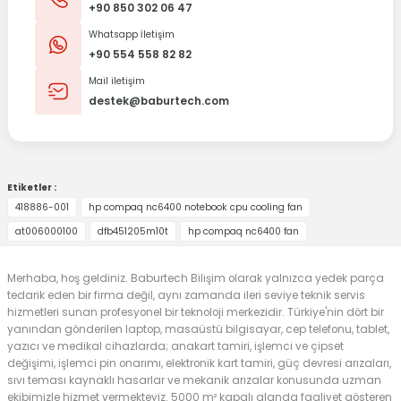
+90 850 302 06 47
Whatsapp İletişim
+90 554 558 82 82
Mail iletişim
destek@baburtech.com
Etiketler :
418886-001
hp compaq nc6400 notebook cpu cooling fan
at006000100
dfb451205m10t
hp compaq nc6400 fan
Merhaba, hoş geldiniz. Baburtech Bilişim olarak yalnızca yedek parça
tedarik eden bir firma değil, aynı zamanda ileri seviye teknik servis
hizmetleri sunan profesyonel bir teknoloji merkezidir. Türkiye'nin dört bir
yanından gönderilen laptop, masaüstü bilgisayar, cep telefonu, tablet,
yazıcı ve medikal cihazlarda; anakart tamiri, işlemci ve çipset
değişimi, işlemci pin onarımı, elektronik kart tamiri, güç devresi arızaları,
sıvı teması kaynaklı hasarlar ve mekanik arızalar konusunda uzman
ekibimizle hizmet vermekteyiz. 5000 m² kapalı alanda faaliyet gösteren