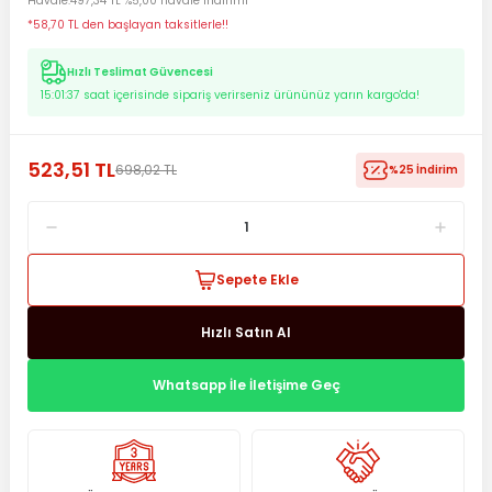
Havale
497,34 TL %5,00 havale indirimi
*58,70 TL den başlayan taksitlerle!!
Hızlı Teslimat Güvencesi
15:01:37
saat içerisinde sipariş verirseniz ürününüz yarın kargo'da!
523,51 TL
698,02 TL
%25 İndirim
Sepete Ekle
Hızlı Satın Al
Whatsapp İle İletişime Geç