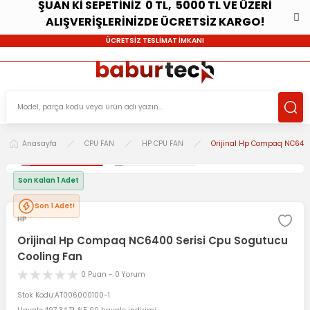
ŞUAN Kİ SEPETİNİZ 0 TL, 5000 TL VE ÜZERİ
ALIŞVERİŞLERİNİZDE ÜCRETSİZ KARGO!
ÜCRETSİZ TESLİMAT İMKANI
Anasayfa
CPU FAN
HP CPU FAN
Orijinal Hp Compaq NC6400
Son Kalan 1 Adet
Son 1 Adet!
HP
Orijinal Hp Compaq NC6400 Serisi Cpu Sogutucu
Cooling Fan
0 Puan - 0 Yorum
Stok Kodu
AT006000100-1