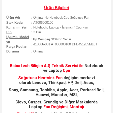
Ürün Bilgileri
Ürün Adı
:
Orijinal
Hp
Notebook Cpu Soğutucu Fan
Stok Kodu
:
AT006000100
Kullanım Yeri
:
Notebook, Laptop - İşlemci / Cpu Fan
Pin
:
2
Pin
Uyumlu Model
:
Hp Compaq
NC6400 Serisi
ve
:
418886-001 AT006000100 DFB451205M10T
Parça Kodları
Durumu
:
Orijinal
Baburtech Bilişim A.Ş.
Teknik Servisi ile
Notebook
ve
Laptop
Cpu
Soğutucu Heatsink
Fan
değişim merkezi
olarak
Lenovo, Thinkpad, HP, Dell, Asus,
Sony, Samsung,
Toshiba, Apple, Acer, Parkard Bell,
Huawei, Monster, MSI,
Clevo, Casper, Grundig ve Diğer Markalarda
Laptop
Fan Değişimi, Montajı