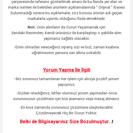
çerçevesinde referans gösterilmek amacı ile bu İlanda yer alan ve
marka isimleri ile belirtilen ürünlerin açıklamalarında " Orijinal " ibaresi
bulunmadığı sürece bu açıklamalar, söz konusu ürünün adı geçen
markalarla uyumlu olduğunu ifade etmektedir.
Not:
Ürün alımların da Sorun Yaşamamak için
ilandaki
Resimden;
Kendi ürününüz ile karşılaştırıp o şekilde alım
yapmanız sağlıklı olacaktır.
-Emin olmadan vereceğiniz sipariş sizi ve bizi, zaman kaybına
uğratmasının yanısıra zan altına sokabilir.
Yorum Yapma İle İlgili
-
Biz sorunsuz tamamlanan her işlem için alıcıya pozitif yorum
yapıyoruz.
-Sizden istediğimiz, lütfen olumsuz yorum yapmadan önce
sorununuzun çözülmesi için bizi aramanız veya mesaj atmanız.
-En kısa zamanda sorununuz çözümüne ulaştırılacaktır
.
Çözülmeyecek Hiç Bir Sorun Yoktur.
Belki de Bilgisayarınız Size Bozulmuştur.
J