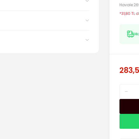
Havale
26
*31,80 TL d
Hı
283,5