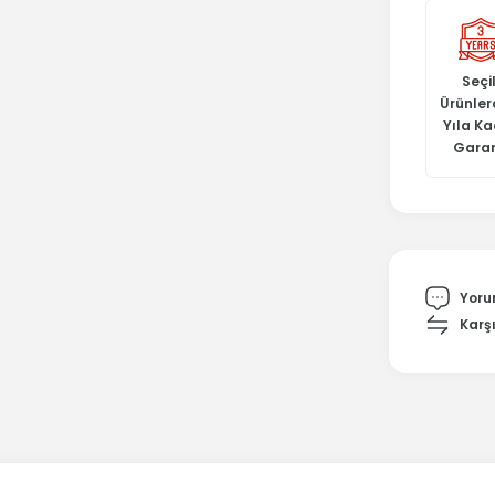
Seçil
Ürünler
Yıla K
Garan
Yoru
Karşı