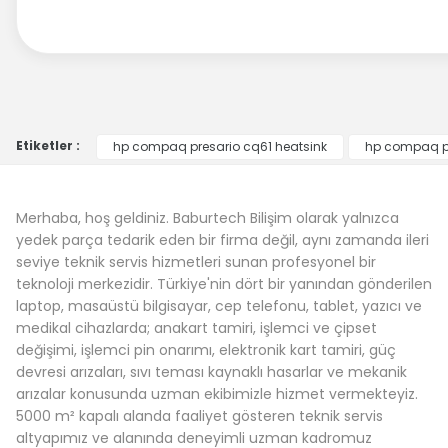
Etiketler :
hp compaq presario cq61 heatsink
hp compaq pr
Merhaba, hoş geldiniz. Baburtech Bilişim olarak yalnızca
yedek parça tedarik eden bir firma değil, aynı zamanda ileri
seviye teknik servis hizmetleri sunan profesyonel bir
teknoloji merkezidir. Türkiye'nin dört bir yanından gönderilen
laptop, masaüstü bilgisayar, cep telefonu, tablet, yazıcı ve
medikal cihazlarda; anakart tamiri, işlemci ve çipset
değişimi, işlemci pin onarımı, elektronik kart tamiri, güç
devresi arızaları, sıvı teması kaynaklı hasarlar ve mekanik
arızalar konusunda uzman ekibimizle hizmet vermekteyiz.
5000 m² kapalı alanda faaliyet gösteren teknik servis
altyapımız ve alanında deneyimli uzman kadromuz