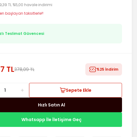
9,39 TL %5,00 havale indirimi
en başlayan taksitlerle!!
zlı Teslimat Güvencesi
7 TL
378,09 TL
%25 İndirim
Sepete Ekle
Hızlı Satın Al
Whatsapp İle İletişime Geç