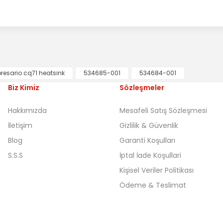
esario cq71 heatsink
534685-001
534684-001
Biz Kimiz
Sözleşmeler
Hakkımızda
Mesafeli Satış Sözleşmesi
İletişim
Gizlilik & Güvenlik
Blog
Garanti Koşulları
S.S.S
İptal İade Koşullari
Kişisel Veriler Politikası
Ödeme & Teslimat