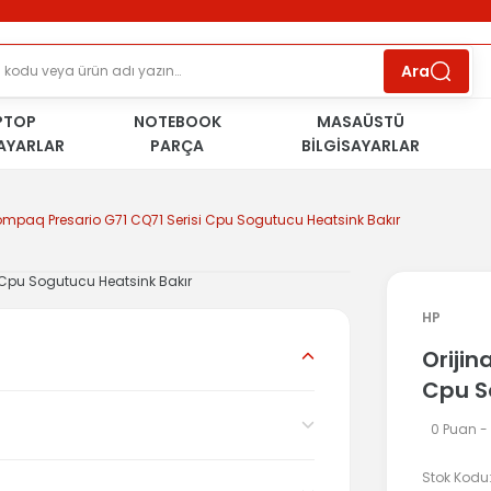
ÜCRETSİZ TESLİMAT İMKANI
KOŞULSUZ İADE
HAKKI
SÜRDÜRÜLEBİLİR ÜRÜNLER
Ara
PTOP
NOTEBOOK
MASAÜSTÜ
SAYARLAR
PARÇA
BİLGİSAYARLAR
Compaq Presario G71 CQ71 Serisi Cpu Sogutucu Heatsink Bakır
HP
Orijin
Cpu S
0 Puan -
Stok Kodu