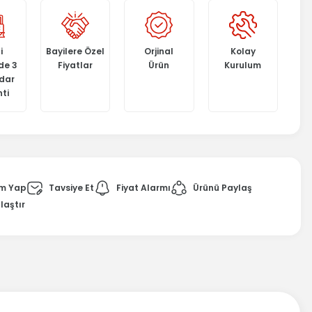
i
Bayilere Özel
Orjinal
Kolay
de 3
Fiyatlar
Ürün
Kurulum
adar
ti
m Yap
Tavsiye Et
Fiyat Alarmı
Ürünü Paylaş
laştır