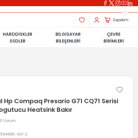
Sepetim :
HARDDİSKLER
BİLGİSAYAR
ÇEVRE
SSDLER
BİLEŞENLERİ
BİRİMLERİ
al Hp Compaq Presario G71 CQ71 Serisi
ogutucu Heatsink Bakır
 0 Yorum
534685-001-2