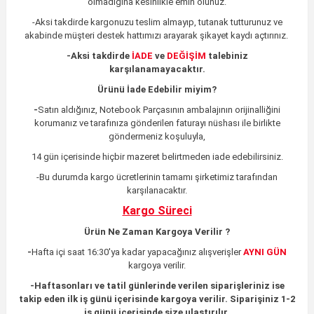
olmadığına kesinlikle emin olunuz.
-Aksi takdirde kargonuzu teslim almayıp, tutanak tutturunuz ve
akabinde müşteri destek hattımızı arayarak şikayet kaydı açtırınız.
-
Aksi takdirde
İADE
ve
DEĞİŞİM
talebiniz
karşılanamayacaktır.
Ürünü İade Edebilir miyim?
-
Satın aldığınız, Notebook Parçasının ambalajının orijinalliğini
korumanız ve tarafınıza gönderilen faturayı nüshası ile birlikte
göndermeniz koşuluyla,
14 gün içerisinde hiçbir mazeret belirtmeden iade edebilirsiniz.
-Bu durumda kargo ücretlerinin tamamı şirketimiz tarafından
karşılanacaktır.
Kargo Süreci
Ürün Ne Zaman Kargoya Verilir ?
-
Hafta içi saat 16:30'ya kadar yapacağınız alışverişler
AYNI GÜN
kargoya verilir.
-
Haftasonları ve tatil günlerinde verilen siparişleriniz ise
takip eden ilk iş günü içerisinde kargoya verilir. Siparişiniz 1-2
iş günü içerisinde size ulaştırılır.