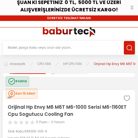
ŞUAN Kİ SEPETİNİZ 0 TL, 5000 TL VE ÜZERİ
ALIŞVERİŞLERİNİZDE ÜCRETSİZ KARGO!
ÜCRETSİZ TESLİMAT İMKANI
Anasayfa
CPU FAN
HP CPU FAN
Orijinal Hp Envy M6 M6T M
Stokta
Son 10 Adet!
HP
Orijinal Hp Envy M6 M6T M6-1000 Serisi M6-1160ET
Cpu Sogutucu Cooling Fan
0 Puan - 0 Yorum
Stok Kodu
686901-001-4