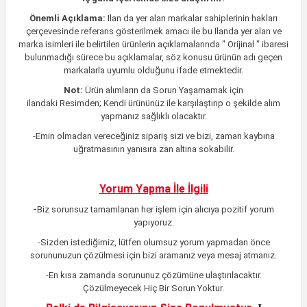
Önemli Açıklama:
İlan da yer alan markalar sahiplerinin hakları
çerçevesinde referans gösterilmek amacı ile bu İlanda yer alan ve
marka isimleri ile belirtilen ürünlerin açıklamalarında " Orijinal " ibaresi
bulunmadığı sürece bu açıklamalar, söz konusu ürünün adı geçen
markalarla uyumlu olduğunu ifade etmektedir.
Not:
Ürün alımların da Sorun Yaşamamak için
ilandaki
Resimden;
Kendi ürününüz ile karşılaştırıp o şekilde alım
yapmanız sağlıklı olacaktır.
-Emin olmadan vereceğiniz sipariş sizi ve bizi, zaman kaybına
uğratmasının yanısıra zan altına sokabilir.
Yorum Yapma İle İlgili
-
Biz sorunsuz tamamlanan her işlem için alıcıya pozitif yorum
yapıyoruz.
-Sizden istediğimiz, lütfen olumsuz yorum yapmadan önce
sorununuzun çözülmesi için bizi aramanız veya mesaj atmanız.
-En kısa zamanda sorununuz çözümüne ulaştırılacaktır
.
Çözülmeyecek Hiç Bir Sorun Yoktur.