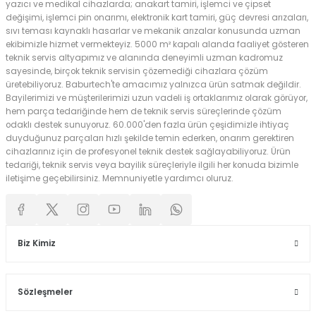
yazıcı ve medikal cihazlarda; anakart tamiri, işlemci ve çipset
değişimi, işlemci pin onarımı, elektronik kart tamiri, güç devresi arızaları,
sıvı teması kaynaklı hasarlar ve mekanik arızalar konusunda uzman
ekibimizle hizmet vermekteyiz. 5000 m² kapalı alanda faaliyet gösteren
teknik servis altyapımız ve alanında deneyimli uzman kadromuz
sayesinde, birçok teknik servisin çözemediği cihazlara çözüm
üretebiliyoruz. Baburtech'te amacımız yalnızca ürün satmak değildir.
Bayilerimizi ve müşterilerimizi uzun vadeli iş ortaklarımız olarak görüyor,
hem parça tedariğinde hem de teknik servis süreçlerinde çözüm
odaklı destek sunuyoruz. 60.000'den fazla ürün çeşidimizle ihtiyaç
duyduğunuz parçaları hızlı şekilde temin ederken, onarım gerektiren
cihazlarınız için de profesyonel teknik destek sağlayabiliyoruz. Ürün
tedariği, teknik servis veya bayilik süreçleriyle ilgili her konuda bizimle
iletişime geçebilirsiniz. Memnuniyetle yardımcı oluruz.
Biz Kimiz
Sözleşmeler