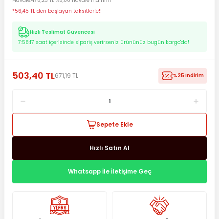
Havale
478,23 TL %5,00 havale indirimi
*56,45 TL den başlayan taksitlerle!!
Hızlı Teslimat Güvencesi
7:58:17
saat içerisinde sipariş verirseniz ürününüz bugün kargo'da!
503,40 TL
671,19 TL
%25 İndirim
Sepete Ekle
Hızlı Satın Al
Whatsapp İle İletişime Geç