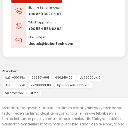
Bizimle iletişime geçin
+90 850 302 06 47
Whatsapp İletişim
+90 554 558 82 82
Mail iletişim
destek@baburtech.com
Etiketler :
ba31-00098a
686901-001
690249-001
dc28000bfa0
dc28000bfs0
dc28000bff0
hp envy m6-1000 fan
hp envy m6-1201sf fan
Merhaba, hoş geldiniz. Baburtech Bilişim olarak yalnızca yedek parça
tedarik eden bir firma değil, aynı zamanda ileri seviye teknik servis
hizmetleri sunan profesyonel bir teknoloji merkezidir. Türkiye'nin dört bir
yanından gönderilen laptop, masaüstü bilgisayar, cep telefonu, tablet,