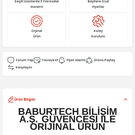
Seçili Ürünlerde 3 Yıla Kadar
Bayilere Özel
Garanti
Fiyatlar
Orjinal
Kolay
Ürün
Kurulum
Yorum Yap
Tavsiye Et
Fiyat Alarmı
Ürünü Paylaş
Karşılaştır
Ürün Bilgisi
BABURTECH BİLİŞİM
A.Ş.
GÜVENCESİ İLE
ORİJİNAL ÜRÜN