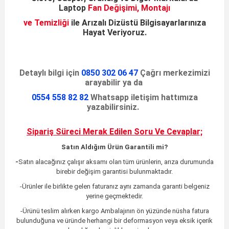
Laptop
Fan Değişimi, Montajı
ve Temizliği
ile
Arızalı Dizüstü
Bilgisayarlarınıza
Hayat Veriyoruz
.
Detaylı bilgi için
0850 302 06 47
Çağrı merkezimizi
arayabilir ya da
0554 558 82 82
Whatsapp iletişim hattımıza
yazabilirsiniz.
Sipariş Süreci Merak Edilen
Soru Ve Cevaplar;
Satın Aldığım Ürün Garantili mi?
-
Satın alacağınız çalışır aksamı olan tüm ürünlerin, arıza durumunda
birebir değişim garantisi bulunmaktadır.
-Ürünler ile birlikte gelen faturanız aynı zamanda garanti belgeniz
yerine geçmektedir.
-Ürünü teslim alırken kargo Ambalajının ön yüzünde nüsha fatura
bulunduğuna ve üründe herhangi bir deformasyon veya eksik içerik