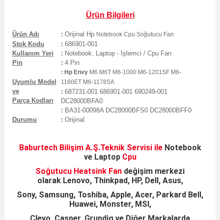
Ürün Bilgileri
Ürün Adı
:
Orijinal
Hp
Notebook Cpu Soğutucu Fan
Stok Kodu
:
686901-001
Kullanım Yeri
:
Notebook, Laptop - İşlemci / Cpu Fan
Pin
:
4
Pin
:
Hp Envy
M6 M6T M6-1000 M6-1201SF M6-
Uyumlu Model
1160ET M6-1178SA
ve
:
687231-001 686901-001 690249-001
Parça Kodları
DC28000BFA0
:
BA31-00098A DC28000BFS0 DC28000BFF0
Durumu
:
Orijinal
Baburtech Bilişim A.Ş.
Teknik Servisi ile
Notebook
ve
Laptop
Cpu
Soğutucu Heatsink
Fan
değişim merkezi
olarak
Lenovo, Thinkpad, HP, Dell, Asus,
Sony, Samsung,
Toshiba, Apple, Acer, Parkard Bell,
Huawei, Monster, MSI,
Clevo, Casper, Grundig ve Diğer Markalarda